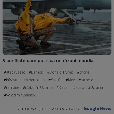
5 conflicte care pot isca un război mondial
atac rusesc
Darnițki
Donald Trump
drone
infrastructură petrolieră
Kh-101
Kiev
rachete
rafinărie
război în Ucraina
Riazan
Rusia
Ucraina
Volodimir Zelenski
Urmărește știrile spotmedia.ro și pe
Google News