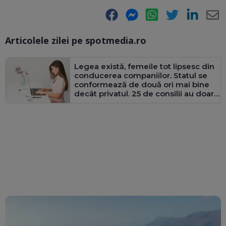
Facebook
Messenger
WhatsApp
Twitter
LinkedIn
E-
Articolele zilei pe spotmedia.ro
Ma
Legea există, femeile tot lipsesc din
conducerea companiilor. Statul se
conformează de două ori mai bine
decât privatul. 25 de consilii au doar
bărbați