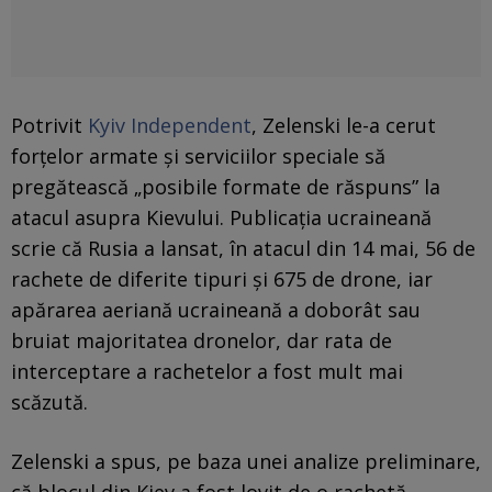
Potrivit
Kyiv Independent
, Zelenski le-a cerut
forțelor armate și serviciilor speciale să
pregătească „posibile formate de răspuns” la
atacul asupra Kievului. Publicația ucraineană
scrie că Rusia a lansat, în atacul din 14 mai, 56 de
rachete de diferite tipuri și 675 de drone, iar
apărarea aeriană ucraineană a doborât sau
bruiat majoritatea dronelor, dar rata de
interceptare a rachetelor a fost mult mai
scăzută.
Zelenski a spus, pe baza unei analize preliminare,
că blocul din Kiev a fost lovit de o rachetă