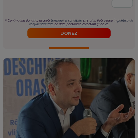
*
Continuând donația, accepți
termenii si condițiile
site-ului. Poți vedea în
politica de
confidențialitate
ce date personale colectăm și de ce.
DONEZ