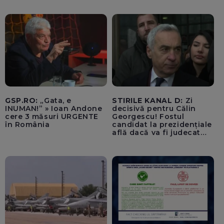
se comportă precum
copiii din curtea școlii
care fac bullying
GSP.RO:
„Gata, e
STIRILE KANAL D:
Zi
INUMAN!” » Ioan Andone
decisivă pentru Călin
cere 3 măsuri URGENTE
Georgescu! Fostul
în România
candidat la prezidențiale
află dacă va fi judecat
pentru tentativă de
lovitură de stat