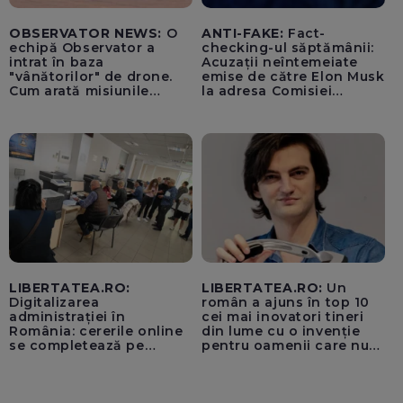
OBSERVATOR NEWS:
O
ANTI-FAKE:
Fact-
echipă Observator a
checking-ul săptămânii:
intrat în baza
Acuzații neîntemeiate
"vânătorilor" de drone.
emise de către Elon Musk
Cum arată misiunile
la adresa Comisiei
piloților de F-16
Europene despre oferta
unui „acord secret”
pentru instaurarea
„cenzurii” pe platforma X
LIBERTATEA.RO:
LIBERTATEA.RO:
Un
Digitalizarea
român a ajuns în top 10
administrației în
cei mai inovatori tineri
România: cererile online
din lume cu o invenție
se completează pe
pentru oamenii care nu
calculatoarele de la
văd: „Are o misiune
ghișee
clară”