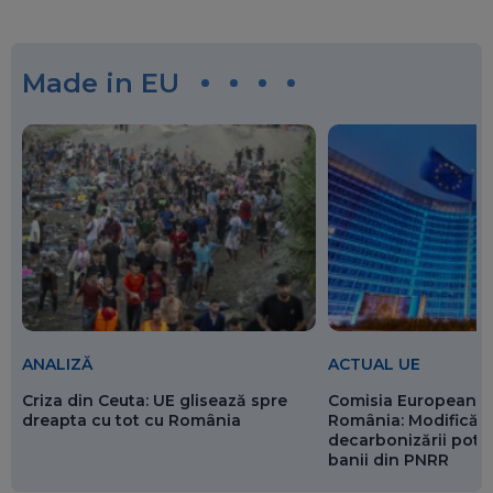
Made in EU
ANALIZĂ
ACTUAL UE
Criza din Ceuta: UE glisează spre
Comisia Europeană 
dreapta cu tot cu România
România: Modificări
decarbonizării pot p
banii din PNRR