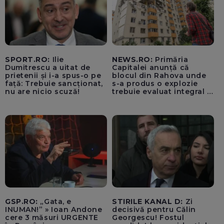
SPORT.RO:
Ilie
NEWS.RO:
Primăria
Dumitrescu a uitat de
Capitalei anunță că
prietenii și i-a spus-o pe
blocul din Rahova unde
față: Trebuie sancționat,
s-a produs o explozie
nu are nicio scuză!
trebuie evaluat integral și
trebuie montați senzori
seismici înainte de
lucrările de punere în
siguranță a părții grav
afectate
GSP.RO:
„Gata, e
STIRILE KANAL D:
Zi
INUMAN!” » Ioan Andone
decisivă pentru Călin
cere 3 măsuri URGENTE
Georgescu! Fostul