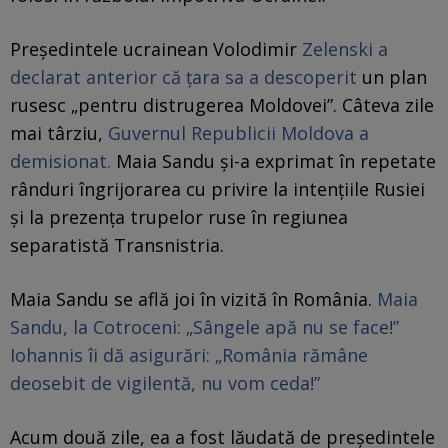
Președintele ucrainean Volodimir
Zelenski a
declarat anterior că țara sa a descoperit
un plan
rusesc „pentru distrugerea Moldovei”. Câteva zile
mai târziu,
Guvernul Republicii Moldova a
demisionat.
Maia Sandu și-a exprimat în repetate
rânduri îngrijorarea cu privire la intențiile Rusiei
și la prezența trupelor ruse în regiunea
separatistă Transnistria.
Maia Sandu se află joi în vizită în România.
Maia
Sandu, la Cotroceni: „Sângele apă nu se face!”
Iohannis îi dă asigurări: „România rămâne
deosebit de vigilentă, nu vom ceda!”
Acum două zile, ea a fost lăudată de preşedintele