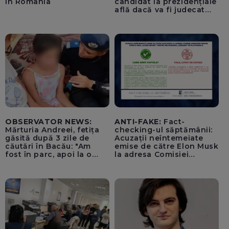
în România
candidat la prezidențiale
află dacă va fi judecat
pentru tentativă de
lovitură de stat
OBSERVATOR NEWS:
ANTI-FAKE:
Fact-
Mărturia Andreei, fetița
checking-ul săptămânii:
găsită după 3 zile de
Acuzații neîntemeiate
căutări în Bacău: "Am
emise de către Elon Musk
fost în parc, apoi la o
la adresa Comisiei
fetiță acasă"
Europene despre oferta
unui „acord secret”
pentru instaurarea
„cenzurii” pe platforma X