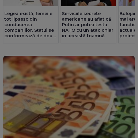
Legea există, femeile
Serviciile secrete
Bolojan
tot lipsesc din
americane au aflat că
mai are 
conducerea
Putin ar putea testa
funcțio
companiilor. Statul se
NATO cu un atac chiar
actualel
conformează de două
în această toamnă
proiect 
ori mai bine decât
prin ser
privatul. 25 de consilii
Noroc c
au doar bărbați
redus c
energie
MW