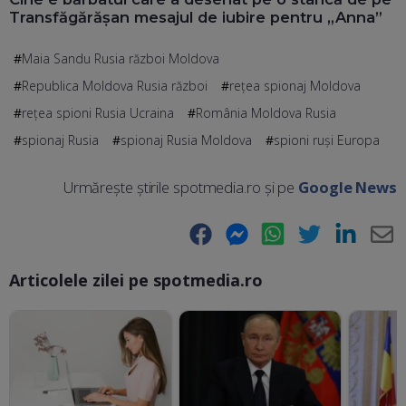
Transfăgărășan mesajul de iubire pentru „Anna”
Maia Sandu Rusia război Moldova
Republica Moldova Rusia război
reţea spionaj Moldova
reţea spioni Rusia Ucraina
România Moldova Rusia
spionaj Rusia
spionaj Rusia Moldova
spioni ruși Europa
Urmărește știrile spotmedia.ro și pe
Google News
Facebook
Messenger
WhatsApp
Twitter
LinkedIn
E-
Articolele zilei pe spotmedia.ro
Ma