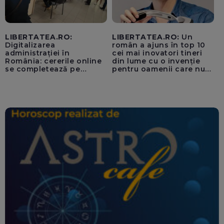
LIBERTATEA.RO:
LIBERTATEA.RO:
Un
Digitalizarea
român a ajuns în top 10
administrației în
cei mai inovatori tineri
România: cererile online
din lume cu o invenție
se completează pe
pentru oamenii care nu
calculatoarele de la
văd: „Are o misiune
ghișee
clară”