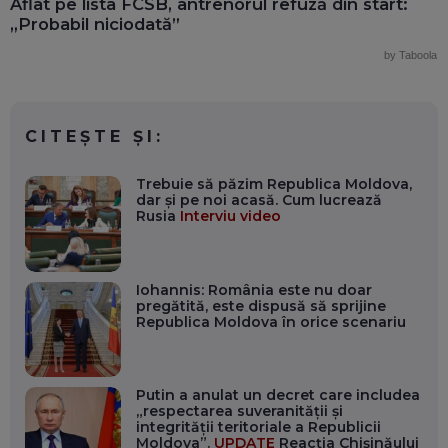
Aflat pe lista FCSB, antrenorul refuză din start:
„Probabil niciodată”
by Taboola
CITEȘTE ȘI:
Trebuie să păzim Republica Moldova,
dar și pe noi acasă. Cum lucrează
Rusia
Interviu video
Iohannis: România este nu doar
pregătită, este dispusă să sprijine
Republica Moldova în orice scenariu
Putin a anulat un decret care includea
„respectarea suveranității și
integrității teritoriale a Republicii
Moldova”.
UPDATE
Reacția Chișinăului