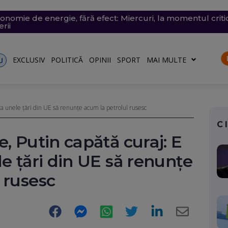
conomie de energie, fără efect: Miercuri, la momentul criti
v exploziv a perturbat traficul pe aeroportul Leipzig, un c
vramescu, într-un dosar de pornografie infantilă. Explicația 
tenera lui Nicușor Dan, și-a publicat declarațiile de avere 
 mare, în dreptul unei plaje din Mamaia (Video). Aparatul v
rii
turile către Ucraina. Rusia, principalul suspect
riu are la Dacia
EXCLUSIV
POLITICĂ
OPINII
SPORT
MAI MULTE
U
 ca unele țări din UE să renunțe acum la petrolul rusesc
C
, Putin capătă curaj: E
le țări din UE să renunțe
 rusesc
Facebook
Messenger
WhatsApp
Twitter
LinkedIn
E-