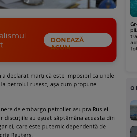
Gr
pl
nalismul
tr
DONEAZĂ
ad
t
ACUM
fo
 a declarat marți că este imposibil ca unele
 la petrolul rusesc, așa cum propune
O
nere de embargo petrolier asupra Rusiei
ar discuțiile au eșuat săptămâna aceasta din
gariei, care este puternic dependentă de
crie Reuters.