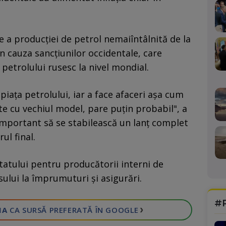
e a producției de petrol nemaiîntâlnită de la
n cauza sancțiunilor occidentale, care
petrolului rusesc la nivel mondial.
piața petrolului, iar a face afaceri așa cum
te cu vechiul model, pare puțin probabil", a
important să se stabilească un lanț complet
ul final.
tatului pentru producătorii interni de
esului la împrumuturi și asigurări.
#
›
IA
CA SURSĂ PREFERATĂ
ÎN GOOGLE