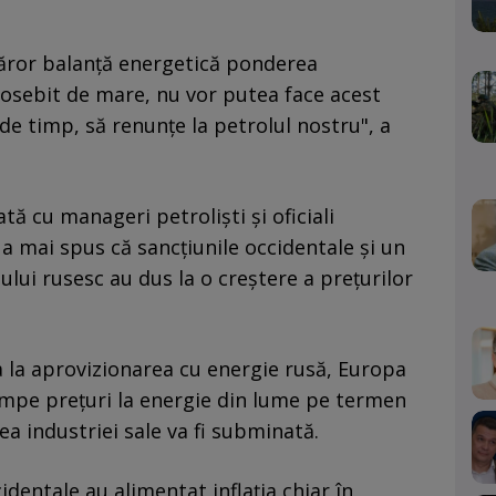
 căror balanță energetică ponderea
eosebit de mare, nu vor putea face acest
de timp, să renunțe la petrolul nostru", a
ată cu manageri petroliști și oficiali
a mai spus că sancțiunile occidentale și un
lui rusesc au dus la o creștere a prețurilor
a la aprovizionarea cu energie rusă, Europa
umpe prețuri la energie din lume pe termen
ea industriei sale va fi subminată.
identale au alimentat inflația chiar în