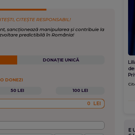
ITEȘTI, CITEȘTE RESPONSABIL!
nt, sancționează manipularea și contribuie la
zvoltare predictibilă în România!
DONAȚIE UNICĂ
Di
ca
po
 O DONEZI
Cit
50 LEI
100 LEI
LEI
E