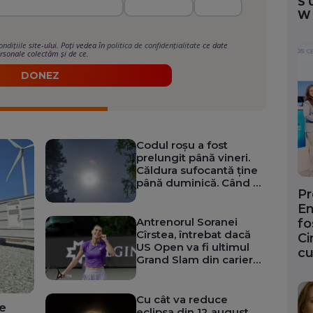
S
W
ondițiile
site-ului. Poți vedea în
politica de confidențialitate
ce date
rsonale colectăm și de ce.
DONEZ
Codul roșu a fost
prelungit până vineri.
Căldura sufocantă ține
până duminică. Când și
Pr
unde ne răcoresc
furtunile
En
Antrenorul Soranei
fo
Cîrstea, întrebat dacă
Ci
US Open va fi ultimul
cu
Grand Slam din cariera
sportivei: Răspunsul dat
Cu cât va reduce
de
eclipsa din 12 august