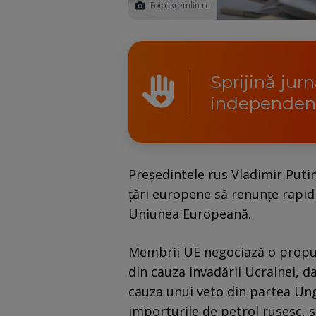
Foto: kremlin.ru
Sprijină jur
independen
Președintele rus Vladimir Putin
țări europene să renunțe rapid
Uniunea Europeană.
Membrii UE negociază o propu
din cauza invadării Ucrainei, d
cauza unui veto din partea Un
importurile de petrol rusesc, s