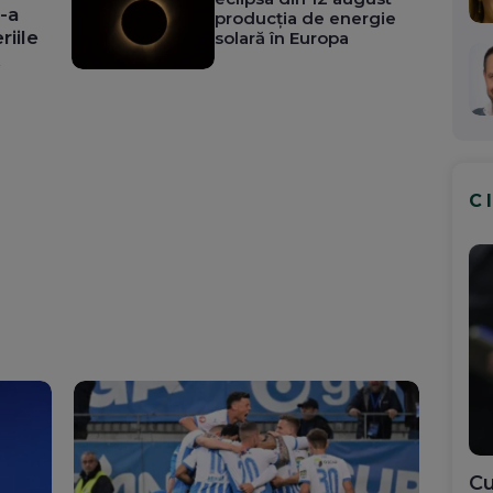
-a
producția de energie
riile
solară în Europa
ă
C
Cu