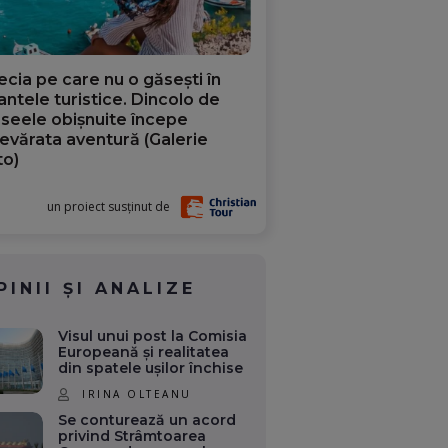
ecia pe care nu o găsești în
iantele turistice. Dincolo de
aseele obișnuite începe
evărata aventură (Galerie
to)
un proiect susținut de
PINII ȘI ANALIZE
Visul unui post la Comisia
Europeană și realitatea
din spatele ușilor închise
IRINA OLTEANU
Se conturează un acord
privind Strâmtoarea