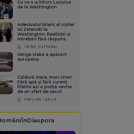
Cu ce s-a întors Lazurca
de la Washington
Adevăratul bilanț al vizitei
lui Zelenski la
Washington. Realizări și
întrebări fără răspuns
IRINA OLTEANU
Veriga slabă a apărării
europene
Căldură mare, mon cher!
Fără apă și fără curent.
Plătim azi o poliță veche
de un sfert de secol
EMILIAN ISAILĂ
RomâniÎnDiaspora