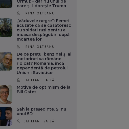
Ormuz – dar nu unul pe
care și-l dorește Trump
IRINA OLTEANU
„Văduvele negre”: Femei
acuzate că se căsătoresc
cu soldați ruși pentru a
încasa despăgubiri după
moartea lor
IRINA OLTEANU
De ce prețul benzinei și al
motorinei va rămâne
ridicat? România, încă
dependentă de petrolul
Uniunii Sovietice
EMILIAN ISAILĂ
Motive de optimism de la
Bill Gates
Șah la președinte. Și nu
unul 5D
EMILIAN ISAILĂ