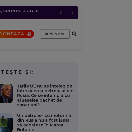
c, cererea a urcat
entru logistic cheie
fostului consilier
și de interese. Ce case,
a fi analizat de SRI
DONEAZĂ
ITEȘTE ȘI:
Țările UE nu se înțeleg pe
interzicerea petrolului din
Rusia. Ce se întâmplă cu
al șaselea pachet de
sancţiuni?
Un petrolier cu motorină
din Rusia nu a fost lăsat
să acosteze în Marea
Britanie