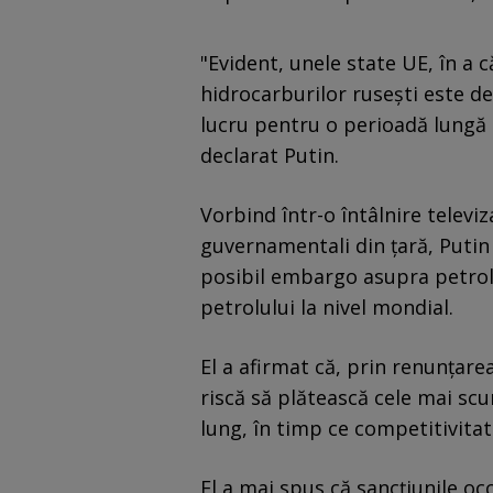
"Evident, unele state UE, în a
hidrocarburilor rusești este d
lucru pentru o perioadă lungă 
declarat Putin.
Vorbind într-o întâlnire televiz
guvernamentali din țară, Putin 
posibil embargo asupra petrolu
petrolului la nivel mondial.
El a afirmat că, prin renunțare
riscă să plătească cele mai sc
lung, în timp ce competitivitat
El a mai spus că sancțiunile occ