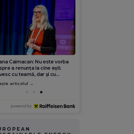
ana Olar, românca de la Google
re demonstrează că diaspora
ate schimba România
ește articolul
powered by
UROPEAN