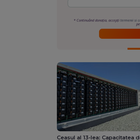
*
Continuând donația, accepți
termenii si c
pe
Ceasul al 13-lea: Capacitatea 