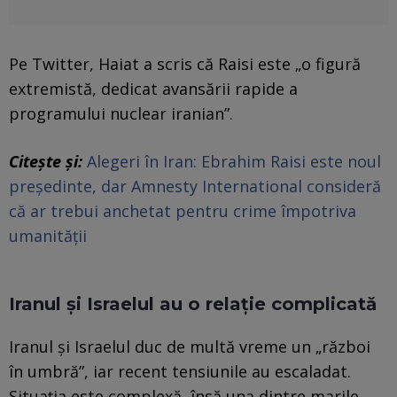
Pe Twitter, Haiat a scris că Raisi este „o figură
extremistă, dedicat avansării rapide a
programului nuclear iranian”.
Citește și:
Alegeri în Iran: Ebrahim Raisi este noul
președinte, dar Amnesty International consideră
că ar trebui anchetat pentru crime împotriva
umanității
Iranul și Israelul au o relație complicată
Iranul şi Israelul duc de multă vreme un „război
în umbră”, iar recent tensiunile au escaladat.
Situaţia este complexă, însă una dintre marile