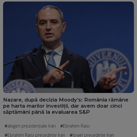
Nazare, după decizia Moody’s: România rămâne
pe harta marilor investiții, dar avem doar cinci
săptămâni până la evaluarea S&P
alegeri prezidențiale Iran
Ebrahim Raisi
Ebrahim Raisi președinte Iran
Israel președinte Iran