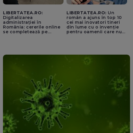
LIBERTATEA.RO:
LIBERTATEA.RO:
Un
Digitalizarea
român a ajuns în top 10
administrației în
cei mai inovatori tineri
România: cererile online
din lume cu o invenție
se completează pe
pentru oamenii care nu
calculatoarele de la
văd: „Are o misiune
ghișee
clară”