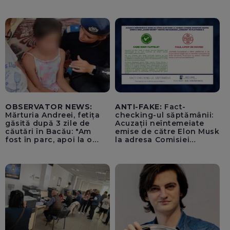
pentru tentativă de
lovitură de stat
OBSERVATOR NEWS:
ANTI-FAKE:
Fact-
Mărturia Andreei, fetița
checking-ul săptămânii:
găsită după 3 zile de
Acuzații neîntemeiate
căutări în Bacău: "Am
emise de către Elon Musk
fost în parc, apoi la o
la adresa Comisiei
fetiță acasă"
Europene despre oferta
unui „acord secret”
pentru instaurarea
„cenzurii” pe platforma X