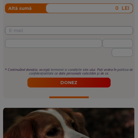
LEI
Altă sumă
*
Continuând donația, accepți
termenii si condițiile
site-ului. Poți vedea în
politica de
confidențialitate
ce date personale colectăm și de ce.
DONEZ