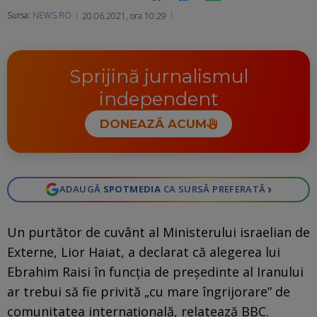
Sursa:
NEWS.RO
20.06.2021, ora 10:29
Ma
Sprijină jurnalismul
independent
DONEAZĂ ACUM
›
ADAUGĂ
SPOTMEDIA
CA SURSĂ PREFERATĂ
Un purtător de cuvânt al Ministerului israelian de
Externe, Lior Haiat, a declarat că alegerea lui
Ebrahim Raisi în funcţia de preşedinte al Iranului
ar trebui să fie privită „cu mare îngrijorare” de
comunitatea internaţională, relatează BBC.