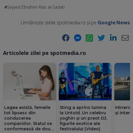
Seyyed Ebrahim Rais al-Sadati
Urmărește știrile spotmedia.ro și pe
Google News
Facebook
Messenger
WhatsApp
Twitter
LinkedIn
E-
Articolele zilei pe spotmedia.ro
Ma
Legea există, femeile
Sting a aprins lumina
Mineria
tot lipsesc din
la Untold. Un celebru
și inte
conducerea
yoghin și un preot DJ,
companiilor. Statul se
figurile exotice ale
conformează de două
festivalului (Video)