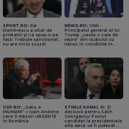
SPORT.RO:
Ilie
NEWS.RO:
CNN -
Dumitrescu a uitat de
Principalul general al lui
prietenii și i-a spus-o pe
Trump „caută o cale de
față: Trebuie sancționat,
ieșire” din războiul cu
nu are nicio scuză!
Iranul, în condițiile în
care opțiunile militare
ale SUA rămân limitate
GSP.RO:
„Gata, e
STIRILE KANAL D:
Zi
INUMAN!” » Ioan Andone
decisivă pentru Călin
cere 3 măsuri URGENTE
Georgescu! Fostul
în România
candidat la prezidențiale
află dacă va fi judecat