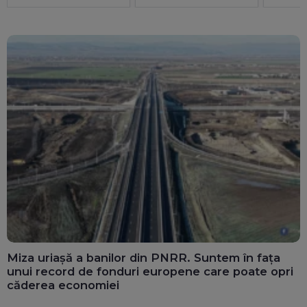
ori mai bine decât
privatul. 25 de consilii
au doar bărbați
Miza uriașă a banilor din PNRR. Suntem în fața
unui record de fonduri europene care poate opri
căderea economiei