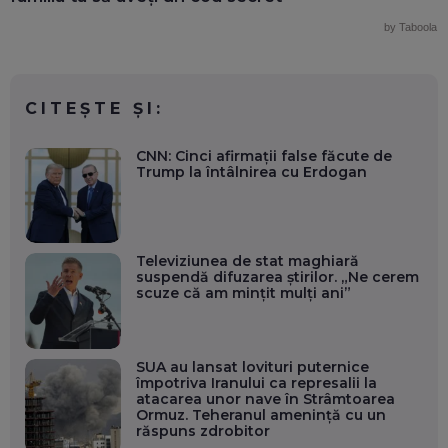
by Taboola
CITEȘTE ȘI:
CNN: Cinci afirmații false făcute de
Trump la întâlnirea cu Erdogan
Televiziunea de stat maghiară
suspendă difuzarea știrilor. „Ne cerem
scuze că am mințit mulți ani”
SUA au lansat lovituri puternice
împotriva Iranului ca represalii la
atacarea unor nave în Strâmtoarea
Ormuz. Teheranul amenință cu un
răspuns zdrobitor