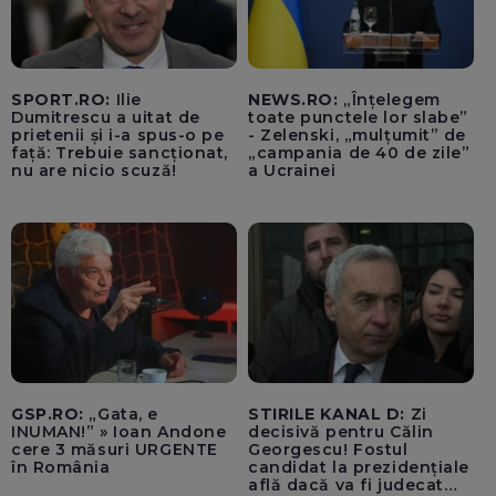
SPORT.RO:
Ilie
NEWS.RO:
„Înțelegem
Dumitrescu a uitat de
toate punctele lor slabe”
prietenii și i-a spus-o pe
- Zelenski, „mulțumit” de
față: Trebuie sancționat,
„campania de 40 de zile”
nu are nicio scuză!
a Ucrainei
GSP.RO:
„Gata, e
STIRILE KANAL D:
Zi
INUMAN!” » Ioan Andone
decisivă pentru Călin
cere 3 măsuri URGENTE
Georgescu! Fostul
în România
candidat la prezidențiale
află dacă va fi judecat