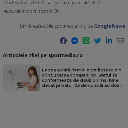
închisori secrete CIA
Lituania condamnată CEDO
Lituania închisori secrete CIA
Urmărește știrile spotmedia.ro și pe
Google News
Facebook
Messenger
WhatsApp
Twitter
LinkedIn
E-
Articolele zilei pe spotmedia.ro
Ma
Legea există, femeile tot lipsesc din
conducerea companiilor. Statul se
conformează de două ori mai bine
decât privatul. 25 de consilii au doar
bărbați