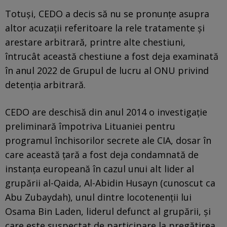
Totuși, CEDO a decis să nu se pronunțe asupra
altor acuzații referitoare la rele tratamente și
arestare arbitrară, printre alte chestiuni,
întrucât această chestiune a fost deja examinată
în anul 2022 de Grupul de lucru al ONU privind
detenția arbitrară.
CEDO are deschisă din anul 2014 o investigație
preliminară împotriva Lituaniei pentru
programul închisorilor secrete ale CIA, dosar în
care această țară a fost deja condamnată de
instanța europeană în cazul unui alt lider al
grupării al-Qaida, Al-Abidin Husayn (cunoscut ca
Abu Zubaydah), unul dintre locotenenții lui
Osama Bin Laden, liderul defunct al grupării, și
care este suspectat de participare la pregătirea