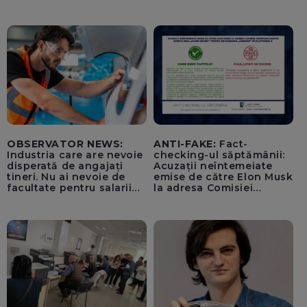
pentru tentativă de
lovitură de stat
OBSERVATOR NEWS:
ANTI-FAKE:
Fact-
Industria care are nevoie
checking-ul săptămânii:
disperată de angajați
Acuzații neîntemeiate
tineri. Nu ai nevoie de
emise de către Elon Musk
facultate pentru salarii
la adresa Comisiei
cu șase cifre
Europene despre oferta
unui „acord secret”
pentru instaurarea
„cenzurii” pe platforma X