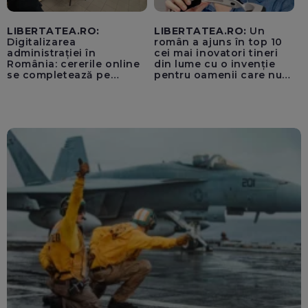
LIBERTATEA.RO:
LIBERTATEA.RO:
Un
Digitalizarea
român a ajuns în top 10
administrației în
cei mai inovatori tineri
România: cererile online
din lume cu o invenție
se completează pe
pentru oamenii care nu
calculatoarele de la
văd: „Are o misiune
ghișee
clară”