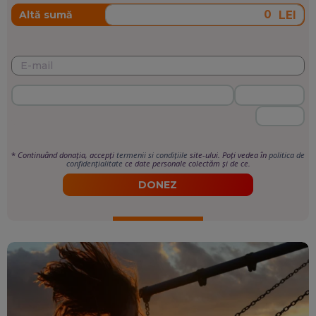
LEI
Altă sumă
*
Continuând donația, accepți
termenii si condițiile
site-ului. Poți vedea în
politica de
confidențialitate
ce date personale colectăm și de ce.
DONEZ