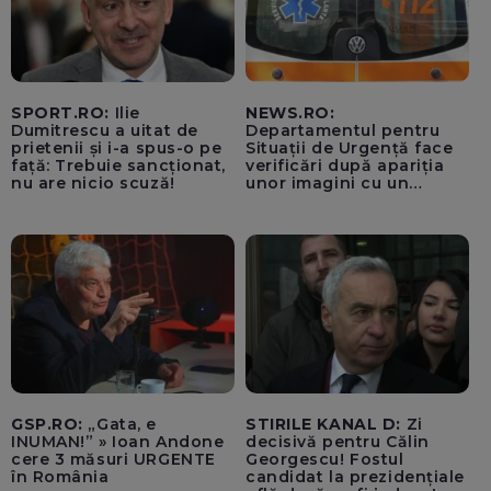
SPORT.RO:
Ilie
NEWS.RO:
Dumitrescu a uitat de
Departamentul pentru
prietenii și i-a spus-o pe
Situații de Urgență face
față: Trebuie sancționat,
verificări după apariția
nu are nicio scuză!
unor imagini cu un
echipaj al Ambulanței
Bacău care ar fi oprit
pentru cumpărături în
timp ce transporta un
pacient către spital
GSP.RO:
„Gata, e
STIRILE KANAL D:
Zi
INUMAN!” » Ioan Andone
decisivă pentru Călin
cere 3 măsuri URGENTE
Georgescu! Fostul
în România
candidat la prezidențiale