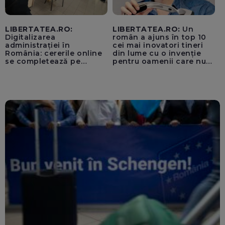
LIBERTATEA.RO:
LIBERTATEA.RO:
Un
Digitalizarea
român a ajuns în top 10
administrației în
cei mai inovatori tineri
România: cererile online
din lume cu o invenție
se completează pe
pentru oamenii care nu
calculatoarele de la
văd: „Are o misiune
ghișee
clară”