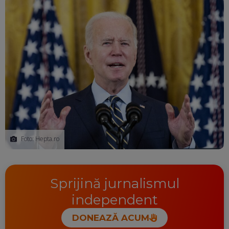
Foto: Hepta.ro
Sprijină jurnalismul
independent
DONEAZĂ ACUM