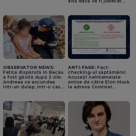
află dacă va fi judecat
pentru tentativă de
lovitură de stat
OBSERVATOR NEWS:
ANTI-FAKE:
Fact-
Fetița dispărută în Bacău
checking-ul săptămânii:
a fost găsită după 3 zile.
Acuzații neîntemeiate
Andreea se ascundea
emise de către Elon Musk
într-un dulap, într-o casă
la adresa Comisiei
părăsită
Europene despre oferta
unui „acord secret”
pentru instaurarea
„cenzurii” pe platforma X