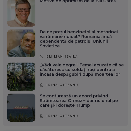
Motive de optimism de la Bill Gates
De ce prețul benzinei și al motorinei
va rămâne ridicat? România, încă
dependentă de petrolul Uniunii
Sovietice
EMILIAN ISAILĂ
„Văduvele negre”: Femei acuzate că se
căsătoresc cu soldați ruși pentru a
încasa despăgubiri după moartea lor
IRINA OLTEANU
Se conturează un acord privind
Strâmtoarea Ormuz – dar nu unul pe
care și-l dorește Trump
IRINA OLTEANU