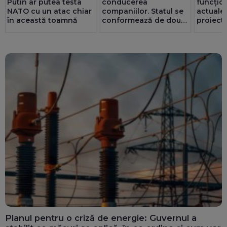
Putin ar putea testa
conducerea
funcțio
NATO cu un atac chiar
companiilor. Statul se
actualel
în această toamnă
conformează de două
proiect 
ori mai bine decât
prin ser
privatul. 25 de consilii
Noroc c
au doar bărbați
redus c
energie
MW
Planul pentru o criză de energie: Guvernul a