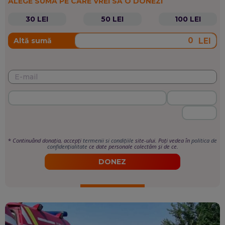
ALEGE SUMA PE CARE VREI SĂ O DONEZI
30 LEI
50 LEI
100 LEI
LEI
Altă sumă
*
Continuând donația, accepți
termenii si condițiile
site-ului. Poți vedea în
politica de
confidențialitate
ce date personale colectăm și de ce.
DONEZ