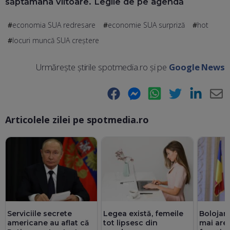
săptămâna viitoare. Legile de pe agendă
economia SUA redresare
economie SUA surpriză
hot
locuri muncă SUA creștere
Urmărește știrile spotmedia.ro și pe
Google News
Facebook
Messenger
WhatsApp
Twitter
LinkedIn
E-
Articolele zilei pe spotmedia.ro
Ma
Serviciile secrete
Legea există, femeile
Bolojan
americane au aflat că
tot lipsesc din
mai are 