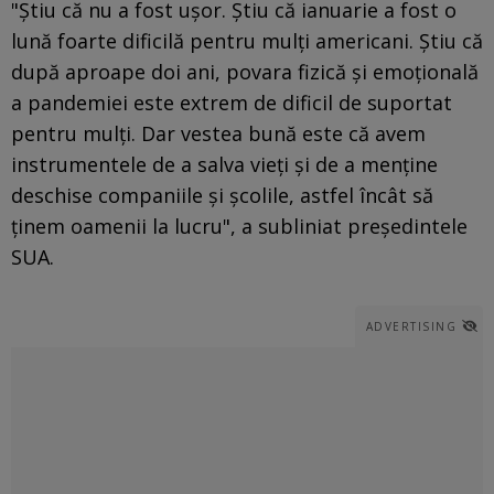
"Ştiu că nu a fost uşor. Ştiu că ianuarie a fost o
lună foarte dificilă pentru mulţi americani. Ştiu că
după aproape doi ani, povara fizică şi emoţională
a pandemiei este extrem de dificil de suportat
pentru mulţi. Dar vestea bună este că avem
instrumentele de a salva vieţi şi de a menţine
deschise companiile şi şcolile, astfel încât să
ţinem oamenii la lucru", a subliniat preşedintele
SUA.
ADVERTISING