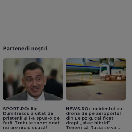
Partenerii noștri
SPORT.RO:
Ilie
NEWS.RO:
Incidentul cu
Dumitrescu a uitat de
drona de pe aeroportul
prietenii și i-a spus-o pe
din Leipzig, calificat
față: Trebuie sancționat,
drept „atac hibrid”.
nu are nicio scuză!
Temeri că Rusia se va