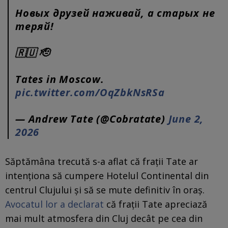
Новых друзей наживай, а старых не
теряй!
🇷🇺 🫡
Tates in Moscow.
pic.twitter.com/OqZbkNsRSa
— Andrew Tate (@Cobratate)
June 2,
2026
Săptămâna trecută s-a aflat că frații Tate ar
intenționa să cumpere Hotelul Continental din
centrul Clujului și să se mute definitiv în oraș.
Avocatul lor a declarat
că frații Tate apreciază
mai mult atmosfera din Cluj decât pe cea din