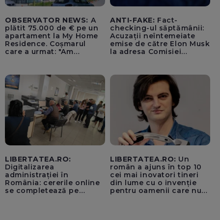
OBSERVATOR NEWS:
A
ANTI-FAKE:
Fact-
plătit 75.000 de € pe un
checking-ul săptămânii:
apartament la My Home
Acuzații neîntemeiate
Residence. Coșmarul
emise de către Elon Musk
care a urmat: "Am
la adresa Comisiei
început să tremur"
Europene despre oferta
unui „acord secret”
pentru instaurarea
„cenzurii” pe platforma X
LIBERTATEA.RO:
LIBERTATEA.RO:
Un
Digitalizarea
român a ajuns în top 10
administrației în
cei mai inovatori tineri
România: cererile online
din lume cu o invenție
se completează pe
pentru oamenii care nu
calculatoarele de la
văd: „Are o misiune
ghișee
clară”