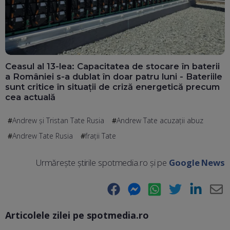
Ceasul al 13-lea: Capacitatea de stocare în baterii
a României s-a dublat în doar patru luni - Bateriile
sunt critice în situații de criză energetică precum
cea actuală
Andrew și Tristan Tate Rusia
Andrew Tate acuzații abuz
Andrew Tate Rusia
fraţii Tate
Urmărește știrile spotmedia.ro și pe
Google News
Facebook
Messenger
WhatsApp
Twitter
LinkedIn
E-
Articolele zilei pe spotmedia.ro
Ma