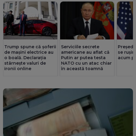
Trump spune că șoferii
Serviciile secrete
Președi
de mașini electrice au
americane au aflat că
se rușin
o boală. Declarația
Putin ar putea testa
acum pr
stârnește valuri de
NATO cu un atac chiar
ironii online
în această toamnă