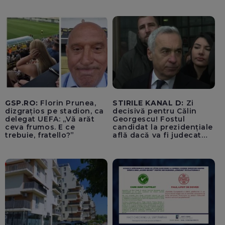
amesteca în alegerile din
Germania. Un oficial
neagă informațiile că
avioanele ucrainene din
apropierea dronei ar fi
fost încărcate cu muniție
GSP.RO:
Florin Prunea,
STIRILE KANAL D:
Zi
dizgrațios pe stadion, ca
decisivă pentru Călin
delegat UEFA: „Vă arăt
Georgescu! Fostul
ceva frumos. E ce
candidat la prezidențiale
trebuie, fratello?”
află dacă va fi judecat
pentru tentativă de
lovitură de stat