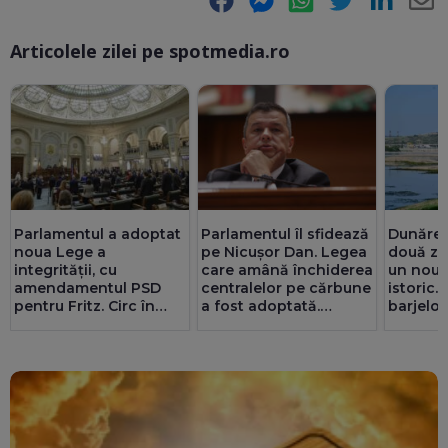
Articolele zilei pe spotmedia.ro
Ma
Parlamentul a adoptat
Parlamentul îl sfidează
Dunărea 
noua Lege a
pe Nicușor Dan. Legea
două zi
integrității, cu
care amână închiderea
un nou 
amendamentul PSD
centralelor pe cărbune
istoric.
pentru Fritz. Circ în
a fost adoptată.
barjelor
Senat cu amante și
Pîslaru: Granturi de 5
foarte s
parteneriate gay
miliarde de euro ar
Operați
putea fi blocate
amânat