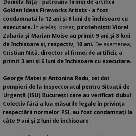
Daniela Niţă - patroana firmei de artificii
Golden Ideas Fireworks Artists - a fost
condamnată la 12 ani şi 8 luni de închisoare cu
executare.
În acelaşi dosar,
pirotehniştii Viorel
Zaharia şi Marian Moise au primit 9 ani şi 8 luni
de închisoare şi, respectiv, 10 ani.
De asemenea,
Cristian Niţă, director al firmei de artificii, a
primit 3 ani şi 6 luni de închisoare cu executare.
George Matei şi Antonina Radu, cei doi
pompieri de la Inspectoratul pentru Situaţii de
Urgenţă (ISU) Bucureşti care au verificat clubul
Colectiv fără a lua măsurile legale în privinţa
respectării normelor PSI, au fost condamnaţi la
câte 9 ani şi 2 luni de închisoare
.