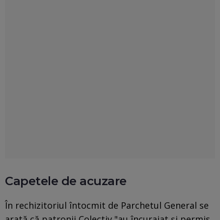
Capetele de acuzare
În rechizitoriul întocmit de Parchetul General se
arată că patronii Colectiv "au încurajat şi permis