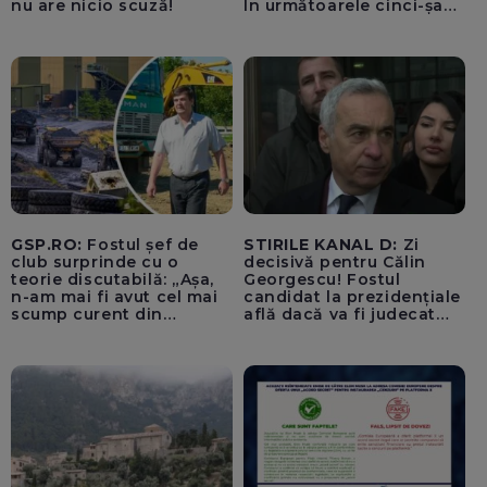
nu are nicio scuză!
În următoarele cinci-șase
zile vom opri Reactorul 2
de la Cernavodă, dacă nu
luăm în considerare
operațiunile de astăzi cu
barjele
GSP.RO:
Fostul șef de
STIRILE KANAL D:
Zi
club surprinde cu o
decisivă pentru Călin
teorie discutabilă: „Așa,
Georgescu! Fostul
n-am mai fi avut cel mai
candidat la prezidențiale
scump curent din
află dacă va fi judecat
Uniunea Europeană”
pentru tentativă de
lovitură de stat