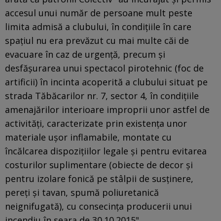
accesul unui număr de persoane mult peste
limita admisă a clubului, în condiţiile în care
spaţiul nu era prevăzut cu mai multe căi de
evacuare în caz de urgenţă, precum şi
desfăşurarea unui spectacol pirotehnic (foc de
artificii) în incinta acoperită a clubului situat pe
strada Tăbăcarilor nr. 7, sector 4, în condiţiile
amenajărilor interioare improprii unor astfel de
activităţi, caracterizate prin existenţa unor
materiale uşor inflamabile, montate cu
încălcarea dispoziţiilor legale şi pentru evitarea
costurilor suplimentare (obiecte de decor şi
pentru izolare fonică pe stâlpii de susţinere,
pereţi şi tavan, spumă poliuretanică
neignifugată), cu consecinţa producerii unui
incendiu în seara de 30.10.2015".