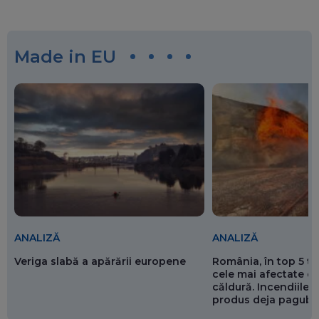
Made in EU
ANALIZĂ
ANALIZĂ
Veriga slabă a apărării europene
România, în top 5 ț
cele mai afectate de
căldură. Incendiile ș
produs deja pagube
miliarde de euro