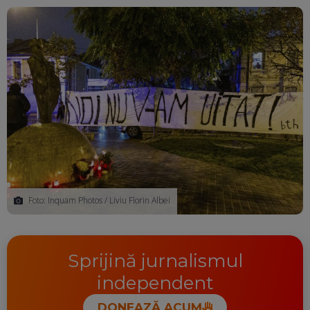
Ma
Foto: Inquam Photos / Liviu Florin Albei
Sprijină jurnalismul
independent
DONEAZĂ ACUM