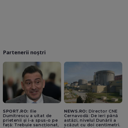
Partenerii noștri
SPORT.RO:
Ilie
NEWS.RO:
Director CNE
Dumitrescu a uitat de
Cernavodă: De ieri până
prietenii și i-a spus-o pe
astăzi, nivelul Dunării a
față: Trebuie sancționat,
scăzut cu doi centimetri.