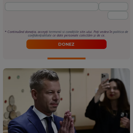
*
Continuând donația, accepți
termenii si condițiile
site-ului. Poți vedea în
politica de
confidențialitate
ce date personale colectăm și de ce.
DONEZ