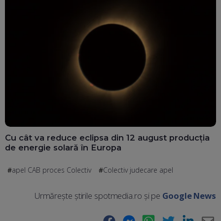
Cu cât va reduce eclipsa din 12 august producția
de energie solară în Europa
apel CAB proces Colectiv
Colectiv judecare apel
Urmărește știrile spotmedia.ro și pe
Google News
Facebook
Messenger
WhatsApp
Twitter
LinkedIn
E-