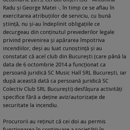
Radu şi George Matei -, în timp ce se aflau în
exercitarea atribuţiilor de serviciu, cu bună
ştiinţă, nu şi-au îndeplinit obligaţiile ce
decurgeau din conţinutul prevederilor legale
privind prevenirea şi apărarea împotriva
incendiilor, deşi au luat cunoştinţă şi au
constatat că acel club din Bucureşti (care până la
data de 6 octombrie 2014 a funcţionat ca
persoană juridică SC Music Hall SRL Bucureşti, iar
după această dată ca persoană juridică SC
Colectiv Club SRL Bucureşti) desfăşura activităţi
specifice fără a deţine aviz/autorizaţie de
securitate la incendiu.
Procurorii au reţinut că cei doi au permis
funcţionarea în continuare a societăţii în