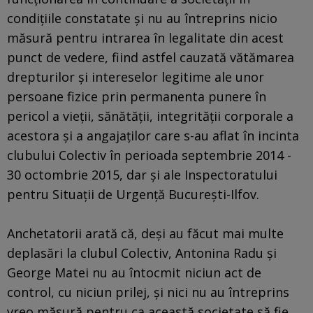
condiţiile constatate şi nu au întreprins nicio
măsură pentru intrarea în legalitate din acest
punct de vedere, fiind astfel cauzată vătămarea
drepturilor şi intereselor legitime ale unor
persoane fizice prin permanenta punere în
pericol a vieţii, sănătăţii, integrităţii corporale a
acestora şi a angajaţilor care s-au aflat în incinta
clubului Colectiv în perioada septembrie 2014 -
30 octombrie 2015, dar şi ale Inspectoratului
pentru Situaţii de Urgenţă Bucureşti-Ilfov.
Anchetatorii arată că, deşi au făcut mai multe
deplasări la clubul Colectiv, Antonina Radu şi
George Matei nu au întocmit niciun act de
control, cu niciun prilej, şi nici nu au întreprins
vreo măsură pentru ca această societate să fie