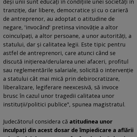
deşi unii sunt educaţi în condiţiile unei societăţi în
tranziţie, dar libere, democratice şi cu o carieră
de antreprenor, au adoptat o atitudine de
negare, 'invocând' pretinsa vinovăţie a altor
coinculpaţi, a altor persoane, a unor autorităţi, a
statului, dar şi calitatea legii. Este tipic pentru
astfel de antreprenori, care atunci când se
discută iniţierea/derularea unei afaceri, profitul
sau reglementările salariale, solicită o intervenţie
a statului cât mai mică prin debirocratizare,
liberalizare, legiferare neexcesivă, să invoce
brusc în cazul unor tragedii calitatea unor
instituţii/politici publice", spunea magistratul.
Judecătorul considera că
atitudinea unor
inculpaţi din acest dosar de împiedicare a aflării