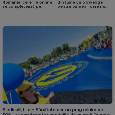
România: cererile online
din lume cu o invenție
se completează pe
pentru oamenii care nu
calculatoarele de la
văd: „Are o misiune
ghișee
clară”
Sindicaliștii din Sănătate cer un prag minim de
50% la sporul pentru condițiile de muncă, în noua