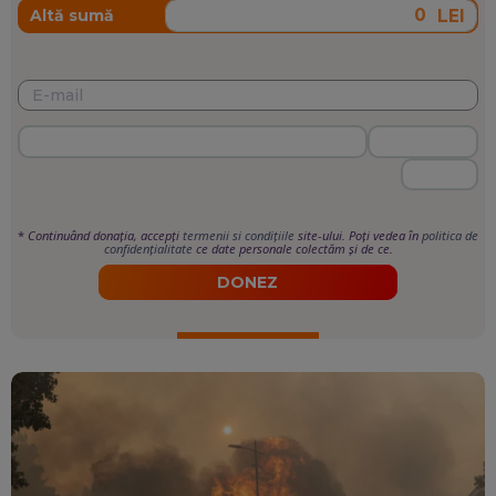
LEI
Altă sumă
*
Continuând donația, accepți
termenii si condițiile
site-ului. Poți vedea în
politica de
confidențialitate
ce date personale colectăm și de ce.
DONEZ