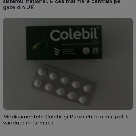
sistemul național. E cea mai mare centrală pe
gaze din UE
Medicamentele Colebil și Panzcebil nu mai pot fi
vândute în farmacii