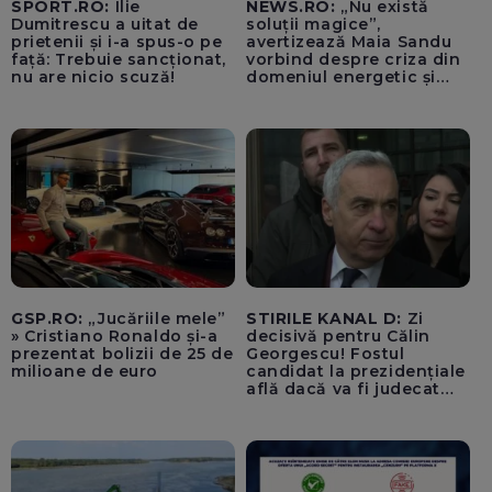
SPORT.RO:
Ilie
NEWS.RO:
„Nu există
Dumitrescu a uitat de
soluții magice”,
prietenii și i-a spus-o pe
avertizează Maia Sandu
față: Trebuie sancționat,
vorbind despre criza din
nu are nicio scuză!
domeniul energetic și
hidrologic. Ea îndeamnă
populația să facă
economii: „Altfel vom
plăti tarife foarte mari”
GSP.RO:
„Jucăriile mele”
STIRILE KANAL D:
Zi
» Cristiano Ronaldo și-a
decisivă pentru Călin
prezentat bolizii de 25 de
Georgescu! Fostul
milioane de euro
candidat la prezidențiale
află dacă va fi judecat
pentru tentativă de
lovitură de stat