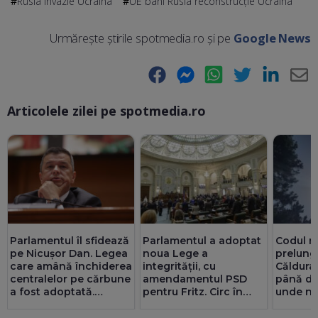
Rusia invazie Ucraina
UE bani Rusia reconstrucție Ucraina
Urmărește știrile spotmedia.ro și pe
Google News
Facebook
Messenger
WhatsApp
Twitter
LinkedIn
E-
Articolele zilei pe spotmedia.ro
Ma
Parlamentul îl sfidează
Parlamentul a adoptat
Codul ro
pe Nicușor Dan. Legea
noua Lege a
prelungi
care amână închiderea
integrității, cu
Căldura
centralelor pe cărbune
amendamentul PSD
până du
a fost adoptată.
pentru Fritz. Circ în
unde ne
Pîslaru: Granturi de 5
Senat cu amante și
furtunil
miliarde de euro ar
parteneriate gay