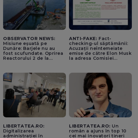
OBSERVATOR NEWS:
ANTI-FAKE:
Fact-
Misiune eșuată pe
checking-ul săptămânii:
Dunăre: Barjele nu au
Acuzații neîntemeiate
fost scufundate. Oprirea
emise de către Elon Musk
Reactorului 2 de la
la adresa Comisiei
Cernavodă, inevitabilă
Europene despre oferta
unui „acord secret”
pentru instaurarea
„cenzurii” pe platforma X
LIBERTATEA.RO:
LIBERTATEA.RO:
Un
Digitalizarea
român a ajuns în top 10
administrației în
cei mai inovatori tineri