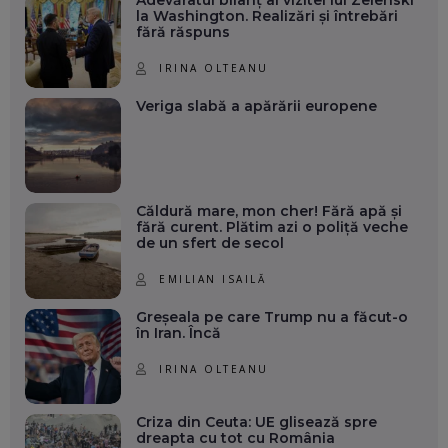
Adevăratul bilanț al vizitei lui Zelenski
la Washington. Realizări și întrebări
fără răspuns
IRINA OLTEANU
Veriga slabă a apărării europene
Căldură mare, mon cher! Fără apă și
fără curent. Plătim azi o poliță veche
de un sfert de secol
EMILIAN ISAILĂ
Greșeala pe care Trump nu a făcut-o
în Iran. Încă
IRINA OLTEANU
Criza din Ceuta: UE glisează spre
dreapta cu tot cu România