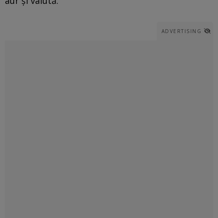
aur şi valută.
ADVERTISING