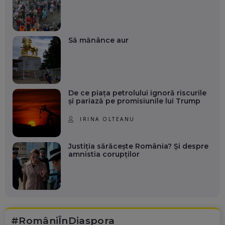
Să mănânce aur
De ce piața petrolului ignoră riscurile
și pariază pe promisiunile lui Trump
IRINA OLTEANU
Justiția sărăcește România? Și despre
amnistia corupților
#RomâniÎnDiaspora