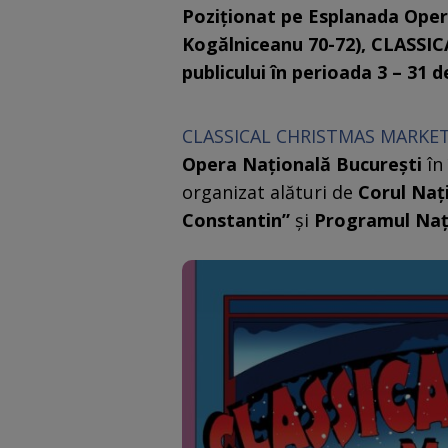
Poziționat pe Esplanada Oper
Kogălniceanu 70-72), CLASSI
publicului în perioada 3 – 31 d
CLASSICAL CHRISTMAS MARKE
Opera Națională București
în 
organizat alături de
Corul Naț
Constantin”
și
Programul Naț