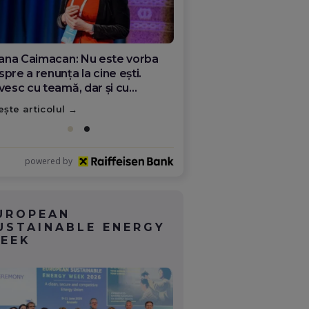
 sala de operație din Italia,
re viitorul medicinei românești.
dicul Florin Puflea: majoritatea
mânilor plecați nu s-au rupt de
ește articolul
ră
powered by
UROPEAN
USTAINABLE ENERGY
EEK