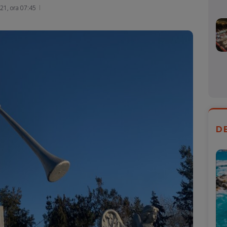
Mail
21, ora 07:45
D