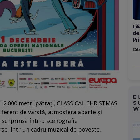
Din
căt
Me
ro
Cit
ța
E
 12.000 metri pătrați, CLASSICAL CHRISTMAS
S
W
iferent de vârstă, atmosfera aparte și
 surprinsă într-o scenografie
erse, într-un cadru muzical de poveste.