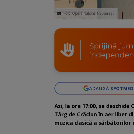
Foto: Opera Națională București
Sprijină jur
independen
ADAUGĂ
SPOTMED
Azi, la ora 17:00, se deschi
Târg de Crăciun în aer liber 
muzica clasică a sărbătorilor 