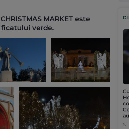
AL CHRISTMAS MARKET este
C
ificatului verde.
Cu
He
co
Ce
au