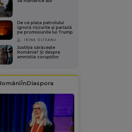
Să mănânce aur
De ce piața petrolului
ignoră riscurile și pariază
pe promisiunile lui Trump
IRINA OLTEANU
Justiția sărăcește
România? Și despre
amnistia corupților
RomâniÎnDiaspora