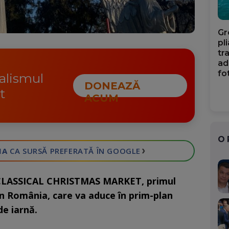
Gr
pl
tr
ad
fo
nalismul
DONEAZĂ
t
ACUM
O
›
IA
CA SURSĂ PREFERATĂ
ÎN GOOGLE
de CLASSICAL CHRISTMAS MARKET, primul
din România, care va aduce în prim-plan
de iarnă.