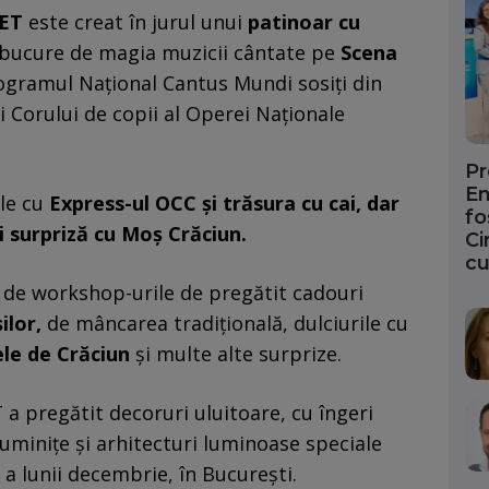
KET
este creat în jurul unui
patinoar cu
e bucure de magia muzicii cântate pe
Scena
ogramul Național Cantus Mundi sosiți din
ai Corului de copii al Operei Naționale
Pr
En
le cu
Express-ul OCC și trăsura cu cai, dar
fo
ri surpriză cu Moș Crăciun.
Ci
cu
a de workshop-urile de pregătit cadouri
ilor,
de mâncarea tradițională, dulciurile cu
le de Crăciun
și multe alte surprize.
pregătit decoruri uluitoare, cu îngeri
 luminițe și arhitecturi luminoase speciale
a lunii decembrie, în București.