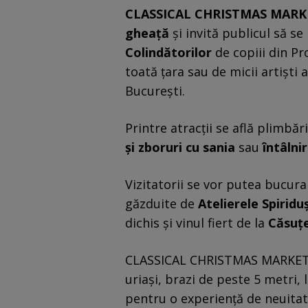
CLASSICAL CHRISTMAS MAR
gheață
și invită publicul să s
Colindătorilor
de copiii din Pr
toată țara sau de micii artiști 
București.
Printre atracții se află plimbări
și zboruri cu sania
sau
întâlni
Vizitatorii se vor putea bucur
găzduite de
Atelierele Spiriduș
dichis și vinul fiert de la
Căsuțe
CLASSICAL CHRISTMAS MARKET a 
uriași, brazi de peste 5 metri,
pentru o experiență de neuitat 