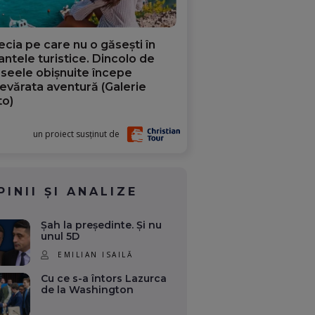
ecia pe care nu o găsești în
iantele turistice. Dincolo de
aseele obișnuite începe
evărata aventură (Galerie
to)
un proiect susținut de
PINII ȘI ANALIZE
Șah la președinte. Și nu
unul 5D
EMILIAN ISAILĂ
Cu ce s-a întors Lazurca
de la Washington