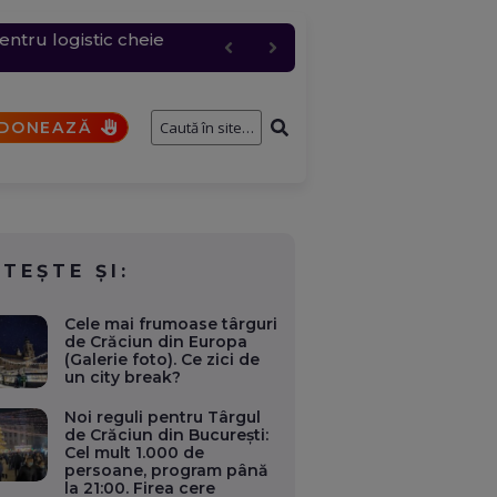
entru logistic cheie
fostului consilier
și de interese. Ce case,
a fi analizat de SRI
i
DONEAZĂ
ITEȘTE ȘI:
Cele mai frumoase târguri
de Crăciun din Europa
(Galerie foto). Ce zici de
un city break?
Noi reguli pentru Târgul
de Crăciun din București:
Cel mult 1.000 de
persoane, program până
la 21:00. Firea cere