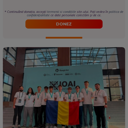
*
Continuând donația, accepți
termenii si condițiile
site-ului. Poți vedea în
politica de
confidențialitate
ce date personale colectăm și de ce.
DONEZ