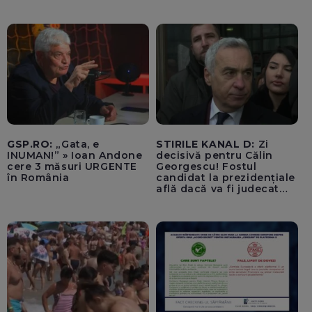
aprobat încă din 2022 o
alocare maximă de
500.000 de lei/ Costul
total - 373.600 de lei a
acoperit întregul studiu
tehnic, structurat în opt
activită
GSP.RO:
„Gata, e
STIRILE KANAL D:
Zi
INUMAN!” » Ioan Andone
decisivă pentru Călin
cere 3 măsuri URGENTE
Georgescu! Fostul
în România
candidat la prezidențiale
află dacă va fi judecat
pentru tentativă de
lovitură de stat