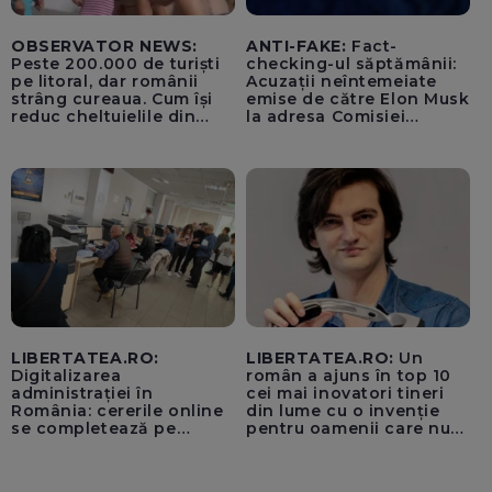
OBSERVATOR NEWS:
ANTI-FAKE:
Fact-
Peste 200.000 de turiști
checking-ul săptămânii:
pe litoral, dar românii
Acuzații neîntemeiate
strâng cureaua. Cum își
emise de către Elon Musk
reduc cheltuielile din
la adresa Comisiei
vacanță
Europene despre oferta
unui „acord secret”
pentru instaurarea
„cenzurii” pe platforma X
LIBERTATEA.RO:
LIBERTATEA.RO:
Un
Digitalizarea
român a ajuns în top 10
administrației în
cei mai inovatori tineri
România: cererile online
din lume cu o invenție
se completează pe
pentru oamenii care nu
calculatoarele de la
văd: „Are o misiune
ghișee
clară”