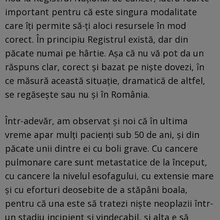
important pentru că este singura modalitate
care îţi permite să-ţi aloci resursele în mod
corect. În principiu Registrul există, dar din
păcate numai pe hârtie. Aşa că nu vă pot da un
răspuns clar, corect şi bazat pe nişte dovezi, în
ce măsură această situaţie, dramatică de altfel,
se regăseşte sau nu şi în România.
Într-adevăr, am observat şi noi că în ultima
vreme apar mulţi pacienţi sub 50 de ani, şi din
păcate unii dintre ei cu boli grave. Cu cancere
pulmonare care sunt metastatice de la început,
cu cancere la nivelul esofagului, cu extensie mare
şi cu eforturi deosebite de a stăpâni boala,
pentru că una este să tratezi nişte neoplazii într-
un stadiu incipient şi vindecabil, şi alta e să