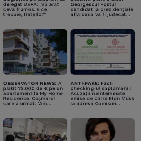
delegat UEFA: „Vă arăt
Georgescu! Fostul
ceva frumos. E ce
candidat la prezidențiale
trebuie, fratello?”
află dacă va fi judecat
pentru tentativă de
lovitură de stat
OBSERVATOR NEWS:
A
ANTI-FAKE:
Fact-
plătit 75.000 de € pe un
checking-ul săptămânii:
apartament la My Home
Acuzații neîntemeiate
Residence. Coșmarul
emise de către Elon Musk
care a urmat: "Am
la adresa Comisiei
început să tremur"
Europene despre oferta
unui „acord secret”
pentru instaurarea
„cenzurii” pe platforma X