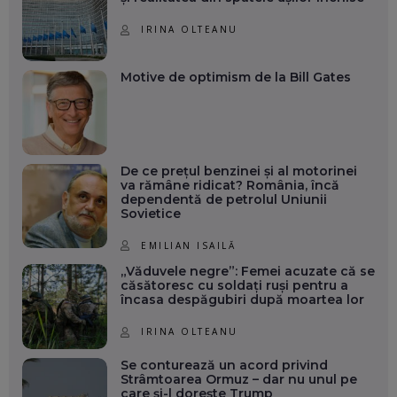
IRINA OLTEANU
Motive de optimism de la Bill Gates
De ce prețul benzinei și al motorinei
va rămâne ridicat? România, încă
dependentă de petrolul Uniunii
Sovietice
EMILIAN ISAILĂ
„Văduvele negre”: Femei acuzate că se
căsătoresc cu soldați ruși pentru a
încasa despăgubiri după moartea lor
IRINA OLTEANU
Se conturează un acord privind
Strâmtoarea Ormuz – dar nu unul pe
care și-l dorește Trump