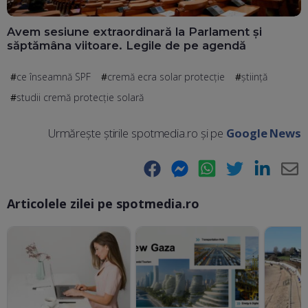
Avem sesiune extraordinară la Parlament și
săptămâna viitoare. Legile de pe agendă
ce înseamnă SPF
cremă ecra solar protecție
știință
studii cremă protecție solară
Urmărește știrile spotmedia.ro și pe
Google News
Facebook
Messenger
WhatsApp
Twitter
LinkedIn
E-
Articolele zilei pe spotmedia.ro
Ma