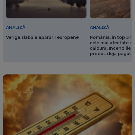
ANALIZĂ
ANALIZĂ
Veriga slabă a apărării europene
România, în top 5 ț
cele mai afectate de
căldură. Incendiile ș
produs deja pagube
miliarde de euro