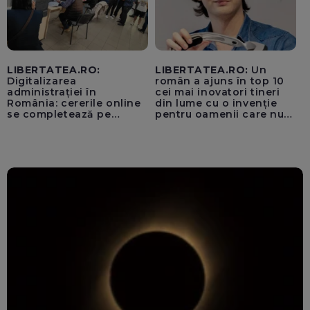
LIBERTATEA.RO:
LIBERTATEA.RO:
Un
Digitalizarea
român a ajuns în top 10
administrației în
cei mai inovatori tineri
România: cererile online
din lume cu o invenție
se completează pe
pentru oamenii care nu
calculatoarele de la
văd: „Are o misiune
ghișee
clară”