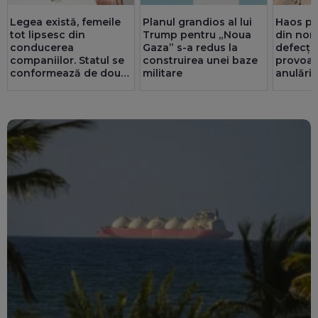
Legea există, femeile
Planul grandios al lui
Haos pe 
tot lipsesc din
Trump pentru „Noua
din nord
conducerea
Gaza” s-a redus la
defecțiu
companiilor. Statul se
construirea unei baze
provoacă
conformează de două
militare
anulări
ori mai bine decât
privatul. 25 de consilii
au doar bărbați