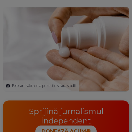
Foto: arhivă/crema protectie solara studii
Sprijină jurnalismul
independent
DONEAZĂ ACUM