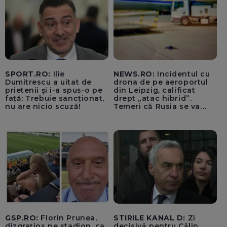
SPORT.RO:
Ilie
NEWS.RO:
Incidentul cu
Dumitrescu a uitat de
drona de pe aeroportul
prietenii și i-a spus-o pe
din Leipzig, calificat
față: Trebuie sancționat,
drept „atac hibrid”.
nu are nicio scuză!
Temeri că Rusia se va
amesteca în alegerile din
Germania. Un oficial
neagă informațiile că
avioanele ucrainene din
apropierea dronei ar fi
fost încărcate cu muniție
GSP.RO:
Florin Prunea,
STIRILE KANAL D:
Zi
dizgrațios pe stadion, ca
decisivă pentru Călin