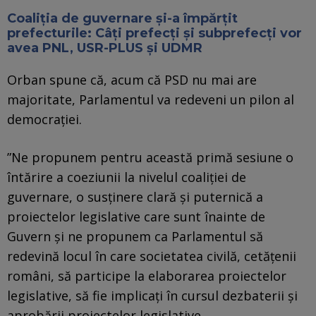
Coaliția de guvernare și-a împărțit
prefecturile: Câți prefecți și subprefecți vor
avea PNL, USR-PLUS şi UDMR
Orban spune că, acum că PSD nu mai are
majoritate, Parlamentul va redeveni un pilon al
democrației.
”Ne propunem pentru această primă sesiune o
întărire a coeziunii la nivelul coaliţiei de
guvernare, o susţinere clară şi puternică a
proiectelor legislative care sunt înainte de
Guvern şi ne propunem ca Parlamentul să
redevină locul în care societatea civilă, cetăţenii
români, să participe la elaborarea proiectelor
legislative, să fie implicaţi în cursul dezbaterii şi
aprobării proiectelor legislative.