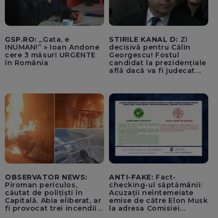
GSP.RO:
„Gata, e
STIRILE KANAL D:
Zi
INUMAN!” » Ioan Andone
decisivă pentru Călin
cere 3 măsuri URGENTE
Georgescu! Fostul
în România
candidat la prezidențiale
află dacă va fi judecat
pentru tentativă de
lovitură de stat
OBSERVATOR NEWS:
ANTI-FAKE:
Fact-
Piroman periculos,
checking-ul săptămânii:
căutat de polițiști în
Acuzații neîntemeiate
Capitală. Abia eliberat, ar
emise de către Elon Musk
fi provocat trei incendii
la adresa Comisiei
într-o noapte
Europene despre oferta