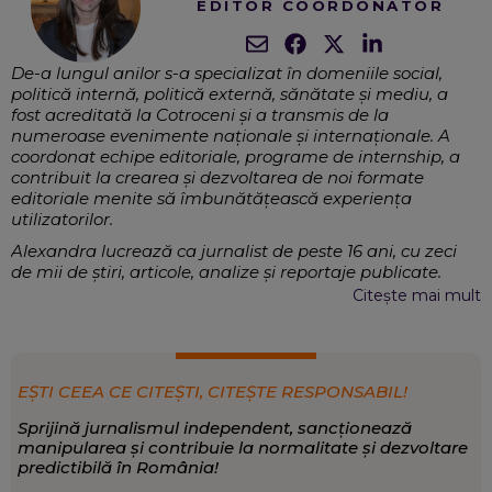
EDITOR COORDONATOR
De-a lungul anilor s-a specializat în domeniile social,
politică internă, politică externă, sănătate și mediu, a
fost acreditată la Cotroceni și a transmis de la
numeroase evenimente naționale și internaționale. A
coordonat echipe editoriale, programe de internship, a
contribuit la crearea și dezvoltarea de noi formate
editoriale menite să îmbunătățească experiența
utilizatorilor.
Alexandra lucrează ca jurnalist de peste 16 ani, cu zeci
de mii de știri, articole, analize și reportaje publicate.
Crede cu tărie în puterea cuvântului și și-a dedicat
Citește mai mult
munca informării corecte a publicului, fără de care o
societate democratică nu poate exista.
Jurnalism, Comunicare, Crearea și
EXPERTIZĂ:
diseminarea mass-media, Strategii de conținut,
EȘTI CEEA CE CITEȘTI, CITEȘTE RESPONSABIL!
Mentorat, Grant-uri
Sprijină jurnalismul independent, sancționează
Eveniment
,
Politică
,
Sănătate
SCRIE DESPRE:
manipularea și contribuie la normalitate și dezvoltare
predictibilă în România!