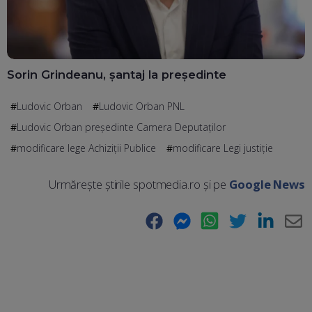
Sorin Grindeanu, șantaj la președinte
Ludovic Orban
Ludovic Orban PNL
Ludovic Orban președinte Camera Deputaților
modificare lege Achiziții Publice
modificare Legi justiție
Urmărește știrile spotmedia.ro și pe
Google News
Facebook
Messenger
WhatsApp
Twitter
LinkedIn
E-
Ma