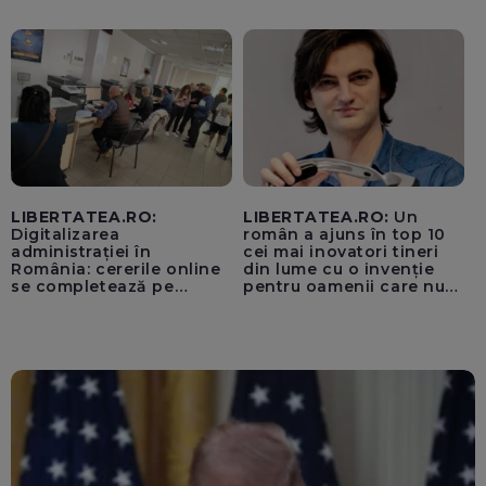
unui „acord secret”
pentru instaurarea
„cenzurii” pe platforma X
LIBERTATEA.RO:
LIBERTATEA.RO:
Un
Digitalizarea
român a ajuns în top 10
administrației în
cei mai inovatori tineri
România: cererile online
din lume cu o invenție
se completează pe
pentru oamenii care nu
calculatoarele de la
văd: „Are o misiune
ghișee
clară”