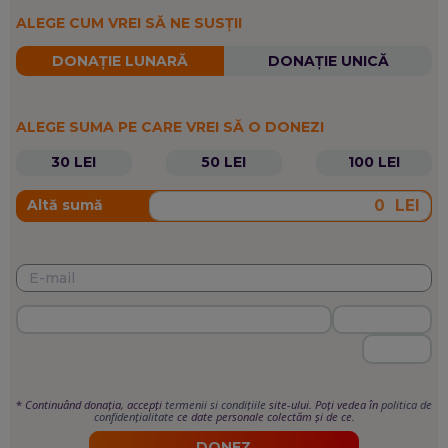
ALEGE CUM VREI SĂ NE SUSȚII
DONAȚIE LUNARĂ
DONAȚIE UNICĂ
ALEGE SUMA PE CARE VREI SĂ O DONEZI
30 LEI
50 LEI
100 LEI
LEI
Altă sumă
*
Continuând donația, accepți
termenii si condițiile
site-ului. Poți vedea în
politica de
confidențialitate
ce date personale colectăm și de ce.
DONEZ