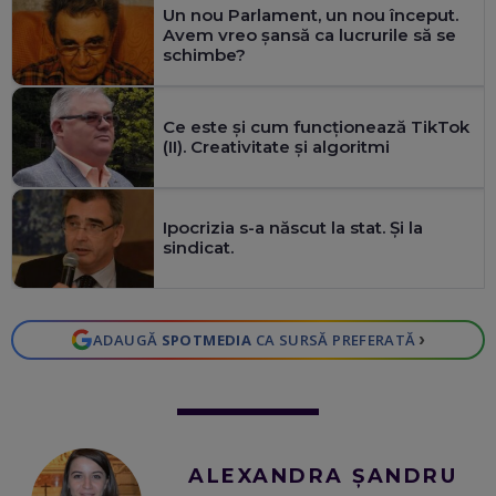
spitalului
Un nou Parlament, un nou început.
Avem vreo șansă ca lucrurile să se
schimbe?
Ce este și cum funcționează TikTok
(II). Creativitate și algoritmi
Ipocrizia s-a născut la stat. Și la
sindicat.
›
ADAUGĂ
SPOTMEDIA
CA SURSĂ PREFERATĂ
ALEXANDRA ȘANDRU