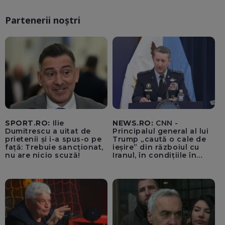
Partenerii noștri
SPORT.RO:
Ilie
NEWS.RO:
CNN -
Dumitrescu a uitat de
Principalul general al lui
prietenii și i-a spus-o pe
Trump „caută o cale de
față: Trebuie sancționat,
ieșire” din războiul cu
nu are nicio scuză!
Iranul, în condițiile în
care opțiunile militare
ale SUA rămân limitate