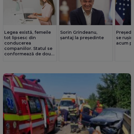
Legea există, femeile
Sorin Grindeanu,
Președi
tot lipsesc din
șantaj la președinte
se rușin
conducerea
acum pr
companiilor. Statul se
conformează de două
ori mai bine decât
privatul. 25 de consilii
au doar bărbați