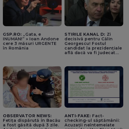
GSP.RO:
„Gata, e
STIRILE KANAL D:
Zi
INUMAN!” » Ioan Andone
decisivă pentru Călin
cere 3 măsuri URGENTE
Georgescu! Fostul
în România
candidat la prezidențiale
află dacă va fi judecat
pentru tentativă de
lovitură de stat
OBSERVATOR NEWS:
ANTI-FAKE:
Fact-
Fetița dispărută în Bacău
checking-ul săptămânii:
a fost găsită după 3 zile.
Acuzații neîntemeiate