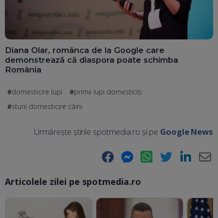
Diana Olar, românca de la Google care
demonstrează că diaspora poate schimba
România
domesticire lupi
primii lupi domesticiți
sturii domesticire câini
Urmărește știrile spotmedia.ro și pe
Google News
Facebook
Messenger
WhatsApp
Twitter
LinkedIn
E-
Articolele zilei pe spotmedia.ro
Ma