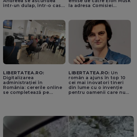
Andreea se ascundea
emise de către Elon Musk
într-un dulap, într-o casă
la adresa Comisiei
părăsită
Europene despre oferta
unui „acord secret”
pentru instaurarea
„cenzurii” pe platforma X
LIBERTATEA.RO:
LIBERTATEA.RO:
Un
Digitalizarea
român a ajuns în top 10
administrației în
cei mai inovatori tineri
România: cererile online
din lume cu o invenție
se completează pe
pentru oamenii care nu
calculatoarele de la
văd: „Are o misiune
ghișee
clară”