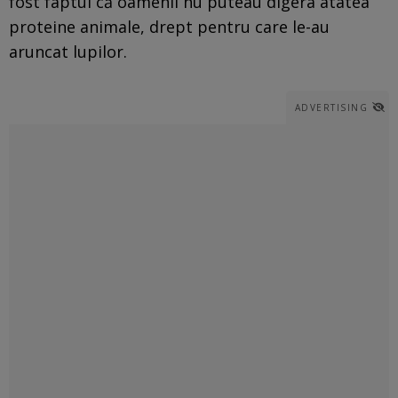
fost faptul că oamenii nu puteau digera atâtea
proteine animale, drept pentru care le-au
aruncat lupilor.
ADVERTISING