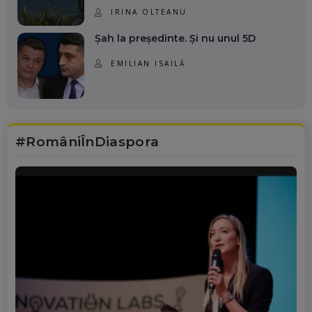
IRINA OLTEANU
Șah la președinte. Și nu unul 5D
EMILIAN ISAILĂ
#RomâniÎnDiaspora