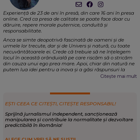
Experiență de 23 de ani în presă, din care 16 ani în presa
online. Cred ca presa de calitate se poate face doar cu
dăruire, repere morale puternice, conduită și
responsabilitate.
Anca se simte deopotrivă fascinată de oameni și de
urmele lor trecute, dar și de Univers și natură, cu toate
necuvântătoarele ei. Crede că trebuie să ne înțelegem
locul în această orânduială pe care riscăm să o stricăm
din cauza unui ego prea mare. Apoi, chiar din natură ne
putem lua idei pentru a inova și a găsi răspunsuri la
multe întrebări. Este interesată de inovație și tehnică, de
Citește mai mult
tot ce înseamnă miracolul numit om, cu toate
”componentele” sale și tot ce-l poate ajuta să fie mai
bun, mai sănătos.
Externe, Magazin, Sănătate, Mediu, Știință
EXPERTIZĂ:
EȘTI CEEA CE CITEȘTI, CITEȘTE RESPONSABIL!
Magazin și știință
,
Sănătate
,
Timp liber
SCRIE DESPRE:
Sprijină jurnalismul independent, sancționează
manipularea și contribuie la normalitate și dezvoltare
predictibilă în România!
ALEGE CUM VREI SĂ NE SUSȚII