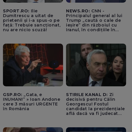
SPORT.RO:
Ilie
NEWS.RO:
CNN -
Dumitrescu a uitat de
Principalul general al lui
prietenii și i-a spus-o pe
Trump „caută o cale de
față: Trebuie sancționat,
ieșire” din războiul cu
nu are nicio scuză!
Iranul, în condițiile în
care opțiunile militare
ale SUA rămân limitate
GSP.RO:
„Gata, e
STIRILE KANAL D:
Zi
INUMAN!” » Ioan Andone
decisivă pentru Călin
cere 3 măsuri URGENTE
Georgescu! Fostul
în România
candidat la prezidențiale
află dacă va fi judecat
pentru tentativă de
lovitură de stat