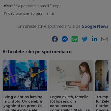
România pompieri incendii Europa
video pompieri români Franţa
Urmărește știrile spotmedia.ro și pe
Google News
Facebook
Messenger
WhatsApp
Twitter
LinkedIn
E-
Articolele zilei pe spotmedia.ro
Ma
Sting a aprins lumina
Legea există, femeile
Trump, 
la Untold. Un celebru
tot lipsesc din
lui Zele
yoghin și un preot DJ,
conducerea
Patriot:
figurile exotice ale
companiilor. Statul se
nevoie 