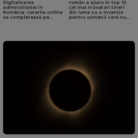
Digitalizarea
român a ajuns în top 10
administrației în
cei mai inovatori tineri
România: cererile online
din lume cu o invenție
se completează pe
pentru oamenii care nu
calculatoarele de la
văd: „Are o misiune
ghișee
clară”