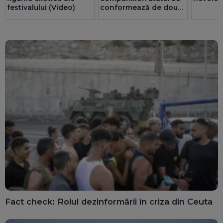
festivalului (Video)
conformează de două
ori mai bine decât
privatul. 25 de consilii
au doar bărbați
Fact check: Rolul dezinformării în criza din Ceuta