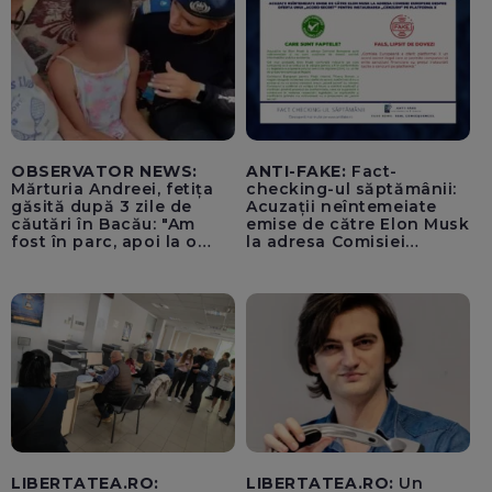
OBSERVATOR NEWS:
ANTI-FAKE:
Fact-
Mărturia Andreei, fetița
checking-ul săptămânii:
găsită după 3 zile de
Acuzații neîntemeiate
căutări în Bacău: "Am
emise de către Elon Musk
fost în parc, apoi la o
la adresa Comisiei
fetiță acasă"
Europene despre oferta
unui „acord secret”
pentru instaurarea
„cenzurii” pe platforma X
LIBERTATEA.RO:
LIBERTATEA.RO:
Un