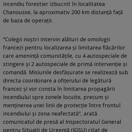
incendiu forestier izbucnit în localitatea
Chanousse, la aproximativ 200 km distanţă faţă
de baza de operaţii.
"Colegii noştri intervin alături de omologii
francezi pentru localizarea şi limitarea flăcărilor
care ameninţă comunităţile, cu 4 autospeciale de
stingere şi 2 autospeciale de primă intervenţie şi
comandă. Misiunile desfăşurate se realizează sub
directa coordonare a ofiţerului de legătură
francez şi vor consta în limitarea propagării
incendiului spre zonele locuite, precum şi
menţinerea unei linii de protecţie între frontul
incendiului şi zona neafectată", arată
comunicatul de presă al Inspectoratul General
pentru Situaţii de Urgenţă (IGSU) citat de