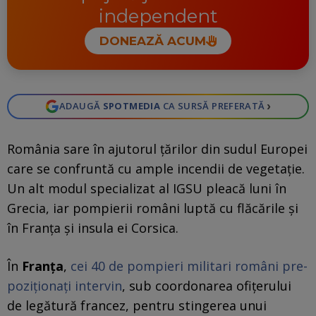
independent
DONEAZĂ ACUM
›
ADAUGĂ
SPOTMEDIA
CA SURSĂ PREFERATĂ
România sare în ajutorul țărilor din sudul Europei
care se confruntă cu ample incendii de vegetație.
Un alt modul specializat al IGSU pleacă luni în
Grecia, iar pompierii români luptă cu flăcările și
în Franța și insula ei Corsica.
În
Franța
,
cei 40 de pompieri militari români pre-
poziţionaţi intervin
, sub coordonarea ofiţerului
de legătură francez, pentru stingerea unui