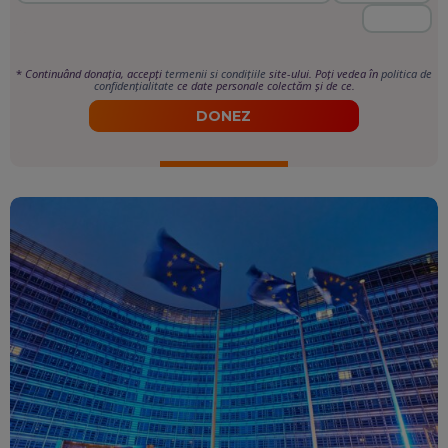
*
Continuând donația, accepți
termenii si condițiile
site-ului. Poți vedea în
politica de
confidențialitate
ce date personale colectăm și de ce.
DONEZ