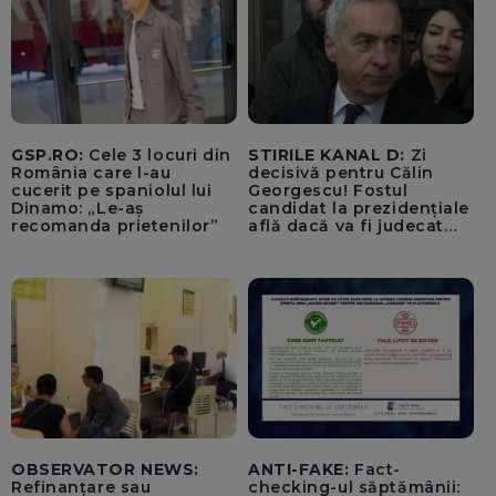
GSP.RO:
Cele 3 locuri din
STIRILE KANAL D:
Zi
România care l-au
decisivă pentru Călin
cucerit pe spaniolul lui
Georgescu! Fostul
Dinamo: „Le-aș
candidat la prezidențiale
recomanda prietenilor”
află dacă va fi judecat
pentru tentativă de
lovitură de stat
OBSERVATOR NEWS:
ANTI-FAKE:
Fact-
Refinanțare sau
checking-ul săptămânii: