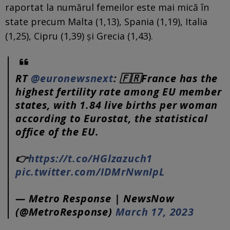
raportat la numărul femeilor este mai mică în
state precum Malta (1,13), Spania (1,19), Italia
(1,25), Cipru (1,39) și Grecia (1,43).
RT
@euronewsnext
: 🇫🇷France has the
highest fertility rate among EU member
states, with 1.84 live births per woman
according to Eurostat, the statistical
office of the EU.
👉
https://t.co/HGlzazuch1
pic.twitter.com/IDMrNwnIpL
— Metro Response | NewsNow
(@MetroResponse)
March 17, 2023