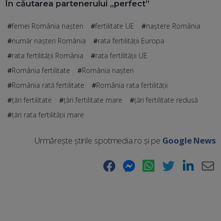
În căutarea partenerului „perfect”
femei România nașteri
fertilitate UE
naștere România
număr nașteri România
rata fertilității Europa
rata fertilității România
rata fertilității UE
România fertilitate
România nașteri
România rată fertilitate
România rata fertilității
țări fertilitate
țări fertilitate mare
țări fertilitate redusă
țări rata fertilității mare
Urmărește știrile spotmedia.ro și pe
Google News
Facebook
Messenger
WhatsApp
Twitter
LinkedIn
E-
Ma