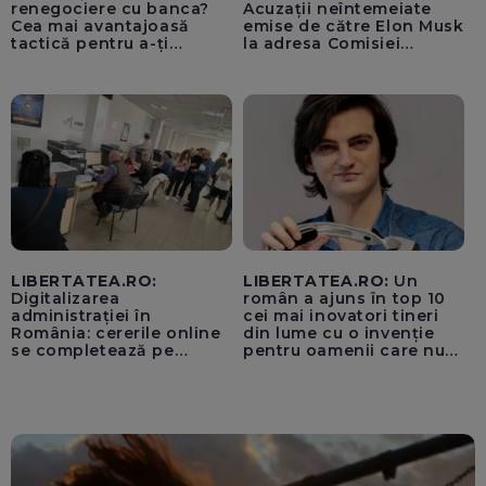
renegociere cu banca?
Acuzații neîntemeiate
Cea mai avantajoasă
emise de către Elon Musk
tactică pentru a-ți
la adresa Comisiei
scădea ratele
Europene despre oferta
unui „acord secret”
pentru instaurarea
„cenzurii” pe platforma X
LIBERTATEA.RO:
LIBERTATEA.RO:
Un
Digitalizarea
român a ajuns în top 10
administrației în
cei mai inovatori tineri
România: cererile online
din lume cu o invenție
se completează pe
pentru oamenii care nu
calculatoarele de la
văd: „Are o misiune
ghișee
clară”