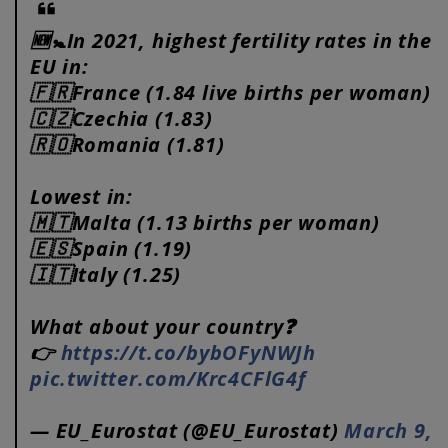
🆕🚼In 2021, highest fertility rates in the
EU in:
🇫🇷France (1.84 live births per woman)
🇨🇿Czechia (1.83)
🇷🇴Romania (1.81)
Lowest in:
🇲🇹Malta (1.13 births per woman)
🇪🇸Spain (1.19)
🇮🇹Italy (1.25)
What about your country❓
👉
https://t.co/bybOFyNWJh
pic.twitter.com/Krc4CFlG4f
— EU_Eurostat (@EU_Eurostat)
March 9,