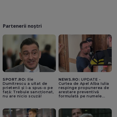
Partenerii noștri
SPORT.RO:
Ilie
NEWS.RO:
UPDATE -
Dumitrescu a uitat de
Curtea de Apel Alba Iulia
prietenii și i-a spus-o pe
respinge propunerea de
față: Trebuie sancționat,
arestare preventivă
nu are nicio scuză!
formulată pe numele
procurorului acuzat că a
folosit ilegal un pistol
letal / Ce a declarat la
ieșirea din sală