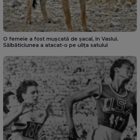
O femeie a fost mușcată de șacal, în Vaslui.
Sălbăticiunea a atacat-o pe ulița satului