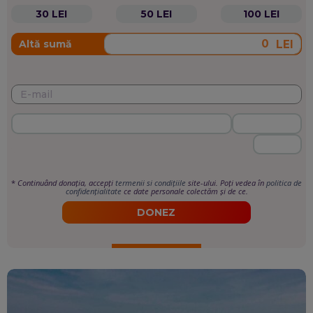
30 LEI
50 LEI
100 LEI
LEI
Altă sumă
*
Continuând donația, accepți
termenii si condițiile
site-ului. Poți vedea în
politica de
confidențialitate
ce date personale colectăm și de ce.
DONEZ