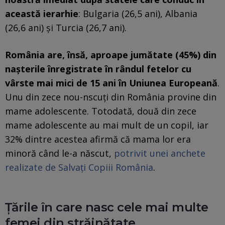
această ierarhie
: Bulgaria (26,5 ani), Albania
(26,6 ani) și Turcia (26,7 ani).
România are, însă, aproape jumătate (45%) din
nașterile înregistrate în rândul fetelor cu
vârste mai mici de 15 ani în Uniunea Europeană
.
Unu din zece nou-nӑscuţi din România provine din
mame adolescente. Totodată, două din zece
mame adolescente au mai mult de un copil, iar
32% dintre acestea afirmă că mama lor era
minoră când le-a născut,
potrivit unei anchete
realizate de Salvați Copiii România
.
Țările în care nasc cele mai multe
femei din străinătate