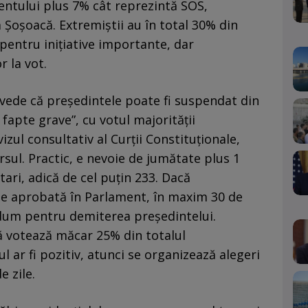
entului plus 7% cât reprezintă SOS,
 Șoșoacă. Extremiștii au în total 30% din
 pentru inițiative importante, dar
r la vot.
evede că președintele poate fi suspendat din
r fapte grave”, cu votul majorităţii
vizul consultativ al Curţii Constituţionale,
sul. Practic, e nevoie de jumătate plus 1
ari, adică de cel puțin 233. Dacă
e aprobată în Parlament, în maxim 30 de
ndum pentru demiterea președintelui.
ă votează măcar 25% din totalul
l ar fi pozitiv, atunci se organizează alegeri
e zile.