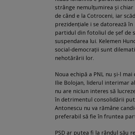
strânge nemulțumirea și chiar u
de când e la Cotroceni, iar scă
prezidențiale i se datorează în
partidul din fotoliul de șef de 
suspendarea lui. Kelemen Huno
social-democrații sunt dilemati
nehotărârii lor.
Noua echipă a PNL nu și-l mai 
Ilie Bolojan, liderul interimar 
nu are niciun interes să lucreze
în detrimentul consolidării pute
Antonescu nu va rămâne candid
preferabil să fie în fruntea par
PSD ar putea fi la rândul său re