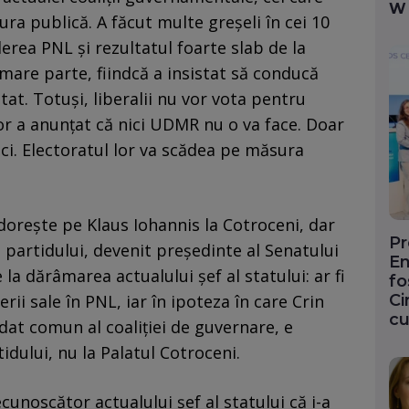
W
ra publică. A făcut multe greșeli în cei 10
derea PNL și rezultatul foarte slab de la
 mare parte, fiindcă a insistat să conducă
stat. Totuși, liberalii nu vor vota pentru
r a anunțat că nici UDMR nu o va face. Doar
ci. Electoratul lor va scădea pe măsura
dorește pe Klaus Iohannis la Cotroceni, dar
Pr
al partidului, devenit președinte al Senatului
En
 la dărâmarea actualului șef al statului: ar fi
fo
Ci
rii sale în PNL, iar în ipoteza în care Crin
cu
at comun al coaliției de guvernare, e
tidului, nu la Palatul Cotroceni.
cunoscător actualului șef al statului că i-a