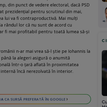
imp, din punct de vedere electoral, dacă PSD
at prezidențial pentru scrutinul din mai,
a lui va fi contraproductivă. Mai mulți
a rândul lor că nu sunt de acord cu
ar fi mai profitabil pentru toată lumea să-și
C
omânii n-ar mai vrea să-l știe pe Iohannis la
 până la alegeri asigură o anumită
ională într-o țară aflată în proximitatea
ă internă încă nerezolvată în interior.
›
IA
CA SURSĂ PREFERATĂ
ÎN GOOGLE
Cu
He