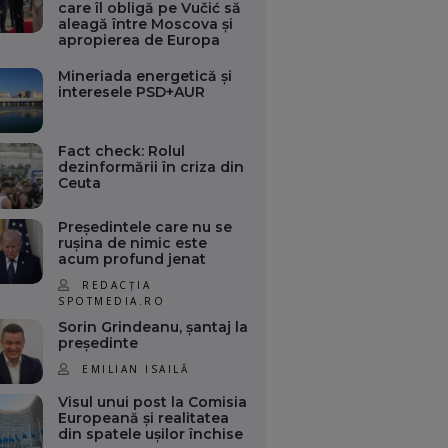
care îl obligă pe Vučić să
aleagă între Moscova și
apropierea de Europa
Mineriada energetică și
interesele PSD+AUR
Fact check: Rolul
dezinformării în criza din
Ceuta
Președintele care nu se
rușina de nimic este
acum profund jenat
REDACȚIA
SPOTMEDIA.RO
Sorin Grindeanu, șantaj la
președinte
EMILIAN ISAILĂ
Visul unui post la Comisia
Europeană și realitatea
din spatele ușilor închise