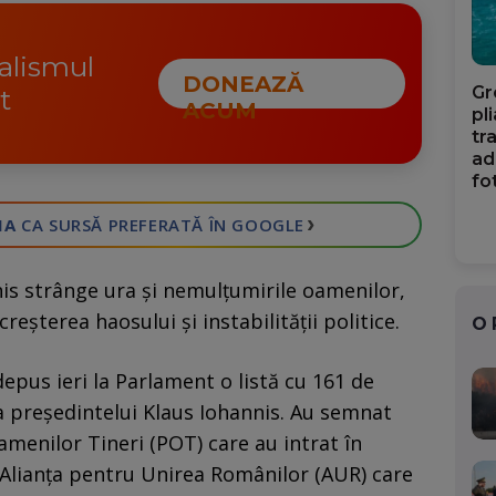
nalismul
DONEAZĂ
Gr
t
ACUM
pl
tr
ad
fo
›
IA
CA SURSĂ PREFERATĂ
ÎN GOOGLE
is strânge ura și nemulțumirile oamenilor,
reșterea haosului și instabilității politice.
O
depus ieri la Parlament o listă cu 161 de
președintelui Klaus Iohannis. Au semnat
amenilor Tineri (POT) care au intrat în
a Alianța pentru Unirea Românilor (AUR) care