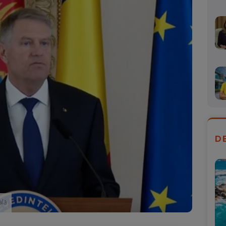
D
ală