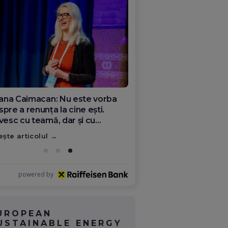
ana Olar, românca de la Google
re demonstrează că diaspora
ate schimba România
ește articolul
powered by
UROPEAN
USTAINABLE ENERGY