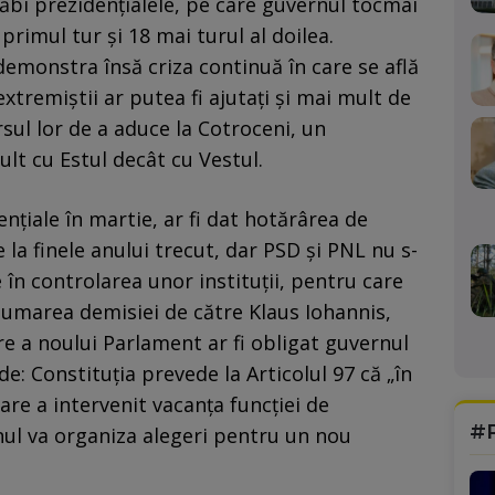
bi prezidențialele, pe care guvernul tocmai
primul tur și 18 mai turul al doilea.
emonstra însă criza continuă în care se află
extremiștii ar putea fi ajutați și mai mult de
ul lor de a aduce la Cotroceni, un
ult cu Estul decât cu Vestul.
ențiale în martie, ar fi dat hotărârea de
 la finele anului trecut, dar PSD și PNL nu s-
e în controlarea unor instituții, pentru care
sumarea demisiei de către Klaus Iohannis,
re a noului Parlament ar fi obligat guvernul
e: Constituția prevede la Articolul 97 că „în
are a intervenit vacanţa funcţiei de
#
ul va organiza alegeri pentru un nou