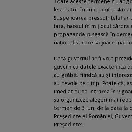
Toate aceste termene nu ar gră
le-a bătut în cuie pentru 4 mai 
Suspendarea președintelui ar d
țara, haosul în mijlocul cărora 
propaganda rusească în demers
naționalist care să joace mai m
Dacă guvernul ar fi vrut prezid
guvern cu datele exacte încă de
au grăbit, fiindcă au și interes
au nevoie de timp. Poate că, a
imediat după intrarea în vigoa
să organizeze alegeri mai reped
termen de 3 luni de la data la c
Preşedinte al României, Guvern
Preşedinte”.