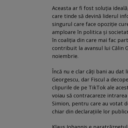
Aceasta ar fi fost soluția idea
care tinde să devină liderul inf
singurul care face opoziție cur
amploare în politica și societat
în coaliția din care mai fac pa
contribuit la avansul lui Călin
noiembrie.
Încă nu e clar câți bani au dat 
Georgescu, dar Fiscul a decope
clipurile de pe TikTok ale acestu
voiau să contracareze intrarea 
Simion, pentru care au votat d
chiar din declarațiile lor public
Klaus Iohannis e paratrăznetul 