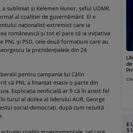
lă, a subliniat și Kelemen Hunor, șeful UDMR,
ormal al coaliției de guvernământ. El e
entului naționalist-extremist care ia
ea românească și tot el pare să ia inițiativa
rte PNL și PSD, cele două formațiuni care au
 Georgescu la prezidențialele din 24
Di
ca
po
liberalii pentru campania lui Călin
Cit
rit că PNL a finanțat masiv o parte din
ia. Explicația neoficială ar fi că în acest fel
în turul al doilea al liderului AUR, George
estui social-democrați, după cum rezultă
e.
E
S
actualei coaliții guvernamentale, cel care