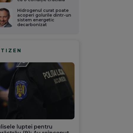
Hidrogenul curat poate
acoperi golurile dintr-un
sistem energetic
decarbonizat
ITIZEN
lisele luptei pentru
răstrău (9): Au reînceput