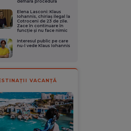
demara procedura
Elena Lasconi: Klaus
Iohannis, chiriaș ilegal la
Cotroceni de 23 de zile.
Zace în continuare în
funcție și nu face nimic
Interesul public pe care
nu-l vede Klaus Iohannis
ESTINAȚII VACANȚĂ