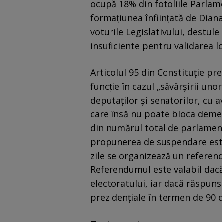
ocupă 18% din fotoliile Parlam
formațiunea înființată de Diana
voturile Legislativului, destule
insuficiente pentru validarea lo
Articolul 95 din Constituție pr
funcție în cazul „săvârşirii uno
deputaţilor şi senatorilor, cu a
care însă nu poate bloca demer
din numărul total de parlament
propunerea de suspendare est
zile se organizează un refere
Referendumul este valabil dac
electoratului, iar dacă răspunsu
prezidențiale în termen de 90 d