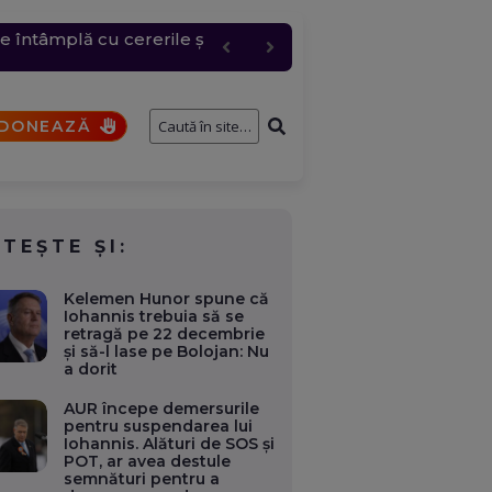
te orașe. La Avrig ard 50
e întâmplă cu cererile și
onsolidarea fiscală
bire pentru „Anna”
DONEAZĂ
ITEȘTE ȘI:
Kelemen Hunor spune că
Iohannis trebuia să se
retragă pe 22 decembrie
și să-l lase pe Bolojan: Nu
a dorit
AUR începe demersurile
pentru suspendarea lui
Iohannis. Alături de SOS și
POT, ar avea destule
semnături pentru a