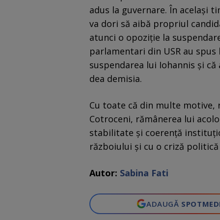
adus la guvernare. În același t
va dori să aibă propriul candid
atunci o opoziție la suspendare
parlamentari din USR au spus l
suspendarea lui Iohannis și că 
dea demisia.
Cu toate că din multe motive, r
Cotroceni, rămânerea lui acolo
stabilitate și coerență instituț
războiului și cu o criză politic
Autor:
Sabina Fati
ADAUGĂ
SPOTMED