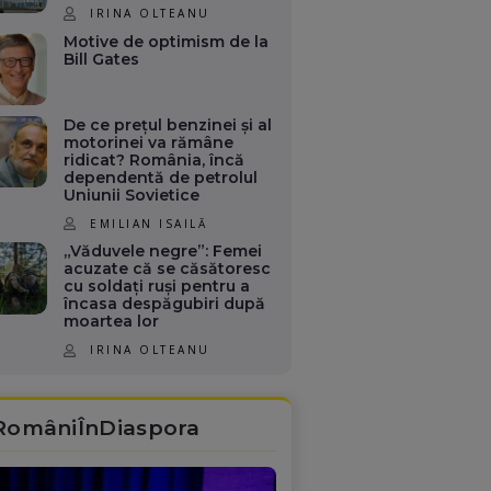
IRINA OLTEANU
Motive de optimism de la
Bill Gates
De ce prețul benzinei și al
motorinei va rămâne
ridicat? România, încă
dependentă de petrolul
Uniunii Sovietice
EMILIAN ISAILĂ
„Văduvele negre”: Femei
acuzate că se căsătoresc
cu soldați ruși pentru a
încasa despăgubiri după
moartea lor
IRINA OLTEANU
RomâniÎnDiaspora