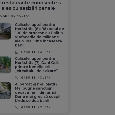
 restaurante cunoscute s-
 ales cu sesizări penale
GABRIEL KOLBAY
Culisele luptei pentru
Herăstrău (8): Războiul de
100 de procese cu Poliția
și afacerile de milioane
ale Nuba. Cine încasează
banii
GABRIEL KOLBAY
Culisele luptei pentru
Herăstrău (7): Dani Oțil,
printre beneficiarii
„circuitului de avizare”
GABRIEL KOLBAY
Ai parcat și n-ai plătit?
Mai puține sancțiuni
decât în anii din urmă.
Dar e mai greu să scapi!
Unde se duc banii
GABRIEL KOLBAY