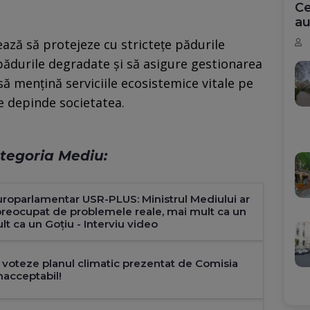
Ce
au
jează să protejeze cu stricteţe pădurile
 pădurile degradate şi să asigure gestionarea
să menţină serviciile ecosistemice vitale pe
re depinde societatea.
categoria Mediu:
uroparlamentar USR-PLUS: Ministrul Mediului ar
 preocupat de problemele reale, mai mult ca un
t ca un Goțiu - Interviu video
 voteze planul climatic prezentat de Comisia
nacceptabil!