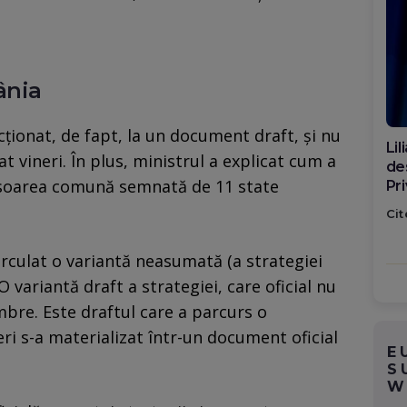
ânia
cționat, de fapt, la un document draft, și nu
Di
zat vineri. În plus, ministrul a explicat cum a
ca
isoarea comună semnată de 11 state
po
Cit
circulat o variantă neasumată (a strategiei
O variantă draft a strategiei, care oficial nu
bre. Este draftul care a parcurs o
eri s-a materializat într-un document oficial
E
S
W