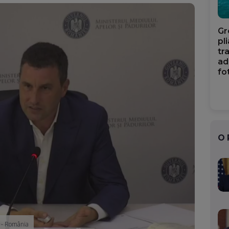
Gr
pl
tr
ad
fo
O
i - România