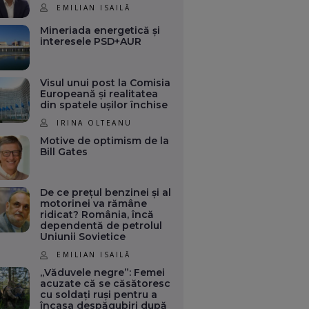
EMILIAN ISAILĂ
Mineriada energetică și
interesele PSD+AUR
Visul unui post la Comisia
Europeană și realitatea
din spatele ușilor închise
IRINA OLTEANU
Motive de optimism de la
Bill Gates
De ce prețul benzinei și al
motorinei va rămâne
ridicat? România, încă
dependentă de petrolul
Uniunii Sovietice
EMILIAN ISAILĂ
„Văduvele negre”: Femei
acuzate că se căsătoresc
cu soldați ruși pentru a
încasa despăgubiri după