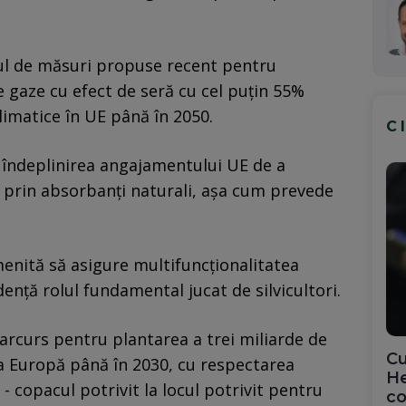
tul de măsuri propuse recent pentru
e gaze cu efect de seră cu cel puţin 55%
climatice în UE până în 2050.
C
 îndeplinirea angajamentului UE de a
 prin absorbanţi naturali, aşa cum prevede
enită să asigure multifuncţionalitatea
denţă rolul fundamental jucat de silvicultori.
parcurs pentru plantarea a trei miliarde de
Cu
a Europă până în 2030, cu respectarea
He
 - copacul potrivit la locul potrivit pentru
co