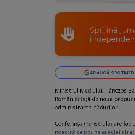
Sprijină jur
independen
ADAUGĂ
SPOTMED
Ministrul Mediului, Tánczos Barn
României față de noua propune
administrarea pădurilor.
Conferința ministrului are loc
noastră se opune acestei strat