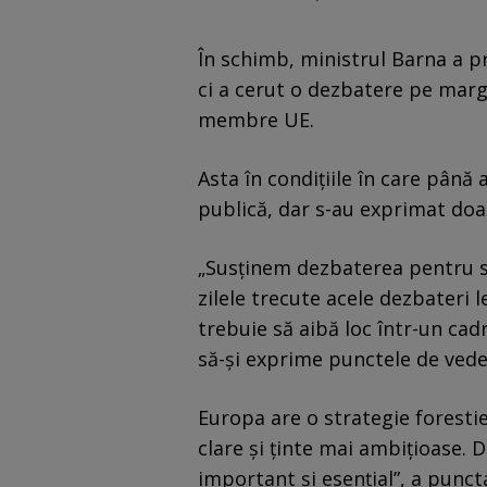
În schimb, ministrul Barna a p
ci a cerut o dezbatere pe margi
membre UE.
Asta în condițiile în care pân
publică, dar s-au exprimat doar
„Susținem dezbaterea pentru s
zilele trecute acele dezbateri 
trebuie să aibă loc într-un ca
să-și exprime punctele de veder
Europa are o strategie foresti
clare și ținte mai ambițioase. 
important și esențial”, a punct