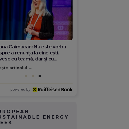
ana Olar, românca de la Google
re demonstrează că diaspora
ate schimba România
ește articolul
powered by
UROPEAN
USTAINABLE ENERGY
EEK