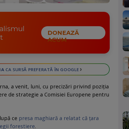
nalismul
DONEAZĂ
t
ACUM
›
IA
CA SURSĂ PREFERATĂ
ÎN GOOGLE
a, a venit, luni, cu precizări privind poziția
re de strategie a Comisiei Europene pentru
 după ce
presa maghiară a relatat că țara
egii forestiere
.