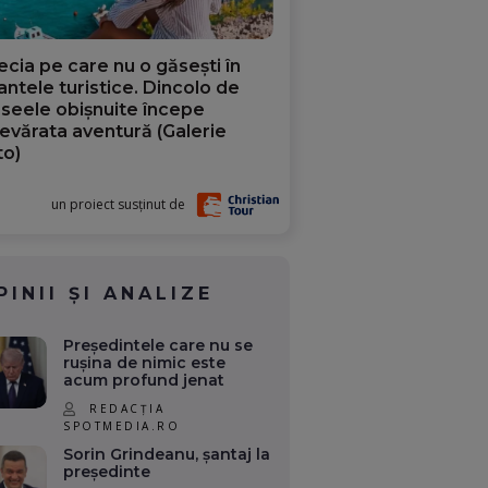
ecia pe care nu o găsești în
iantele turistice. Dincolo de
aseele obișnuite începe
evărata aventură (Galerie
to)
un proiect susținut de
PINII ȘI ANALIZE
Președintele care nu se
rușina de nimic este
acum profund jenat
REDACȚIA
SPOTMEDIA.RO
Sorin Grindeanu, șantaj la
președinte