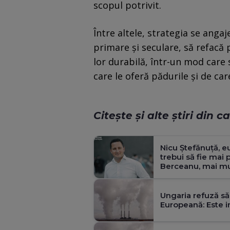
scopul potrivit.
Între altele, strategia se anga
primare şi seculare, să refacă
lor durabilă, într-un mod care 
care le oferă pădurile şi de ca
Citește și alte știri din 
Nicu Ștefănuță, e
trebui să fie mai
Berceanu, mai mul
Ungaria refuză să
Europeană: Este i