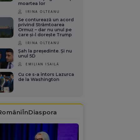
moartea lor
IRINA OLTEANU
Se conturează un acord
privind Strâmtoarea
Ormuz – dar nu unul pe
care și-l dorește Trump
IRINA OLTEANU
Șah la președinte. Și nu
unul 5D
EMILIAN ISAILĂ
Cu ce s-a întors Lazurca
de la Washington
RomâniÎnDiaspora