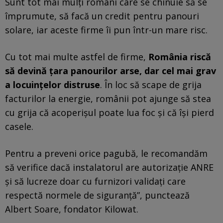
Sunt tot mai mulţi români care se chinuie să se
împrumute, să facă un credit pentru panouri
solare, iar aceste firme îi pun într-un mare risc.
Cu tot mai multe astfel de firme,
România riscă
să devină ţara panourilor arse, dar cel mai grav
a locuinţelor distruse
. În loc să scape de grija
facturilor la energie, românii pot ajunge să stea
cu grija că acoperişul poate lua foc şi că îşi pierd
casele.
Pentru a preveni orice pagubă, le recomandăm
să verifice dacă instalatorul are autorizaţie ANRE
şi să lucreze doar cu furnizori validaţi care
respectă normele de siguranţă”, punctează
Albert Soare, fondator Kilowat.