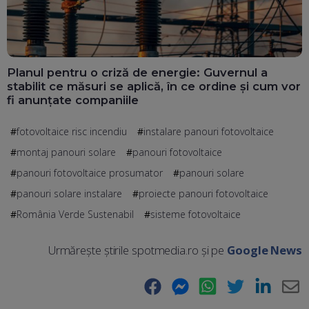
Planul pentru o criză de energie: Guvernul a
stabilit ce măsuri se aplică, în ce ordine și cum vor
fi anunțate companiile
fotovoltaice risc incendiu
instalare panouri fotovoltaice
montaj panouri solare
panouri fotovoltaice
panouri fotovoltaice prosumator
panouri solare
panouri solare instalare
proiecte panouri fotovoltaice
România Verde Sustenabil
sisteme fotovoltaice
Urmărește știrile spotmedia.ro și pe
Google News
Facebook
Messenger
WhatsApp
Twitter
LinkedIn
E-