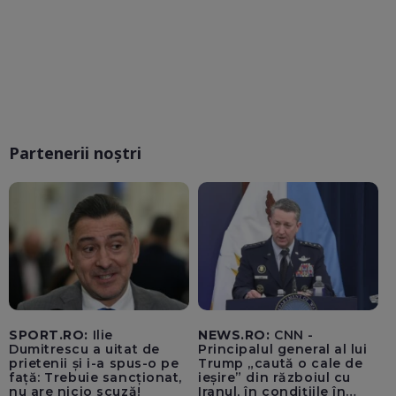
Partenerii noștri
SPORT.RO:
Ilie
NEWS.RO:
CNN -
Dumitrescu a uitat de
Principalul general al lui
prietenii și i-a spus-o pe
Trump „caută o cale de
față: Trebuie sancționat,
ieșire” din războiul cu
nu are nicio scuză!
Iranul, în condițiile în