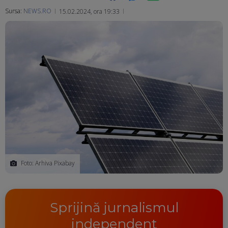
Sursa:
NEWS.RO
15.02.2024, ora 19:33
Ma
Foto: Arhiva Pixabay
Sprijină jurnalismul
independent