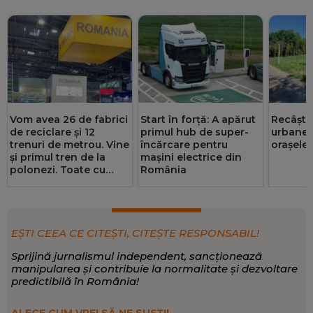
Vom avea 26 de fabrici
Start în forță: A apărut
Recâștig
de reciclare și 12
primul hub de super-
urbane:
trenuri de metrou. Vine
încărcare pentru
orașele 
și primul tren de la
mașini electrice din
polonezi. Toate cu
România
bani de la UE
EȘTI CEEA CE CITEȘTI, CITEȘTE RESPONSABIL!
Sprijină jurnalismul independent, sancționează
manipularea și contribuie la normalitate și dezvoltare
predictibilă în România!