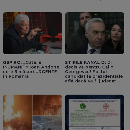
care opțiunile militare
ale SUA rămân limitate
GSP.RO:
„Gata, e
STIRILE KANAL D:
Zi
INUMAN!” » Ioan Andone
decisivă pentru Călin
cere 3 măsuri URGENTE
Georgescu! Fostul
în România
candidat la prezidențiale
află dacă va fi judecat
pentru tentativă de
lovitură de stat