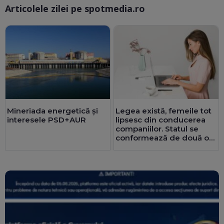
Articolele zilei pe spotmedia.ro
Ma
Mineriada energetică și
Legea există, femeile tot
interesele PSD+AUR
lipsesc din conducerea
companiilor. Statul se
conformează de două ori
mai bine decât privatul.
25 de consilii au doar
bărbați