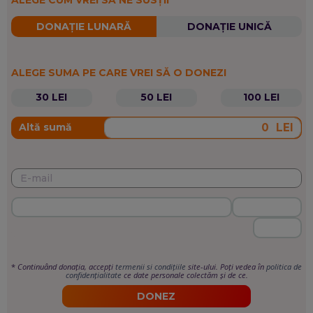
ALEGE CUM VREI SĂ NE SUSȚII
DONAȚIE LUNARĂ
DONAȚIE UNICĂ
ALEGE SUMA PE CARE VREI SĂ O DONEZI
30 LEI
50 LEI
100 LEI
LEI
Altă sumă
*
Continuând donația, accepți
termenii si condițiile
site-ului. Poți vedea în
politica de
confidențialitate
ce date personale colectăm și de ce.
DONEZ