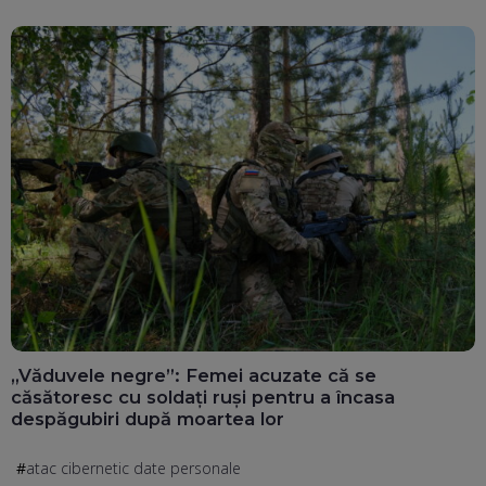
„Văduvele negre”: Femei acuzate că se
căsătoresc cu soldați ruși pentru a încasa
despăgubiri după moartea lor
atac cibernetic date personale