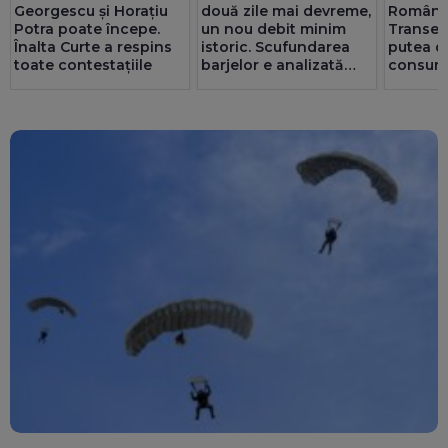
Georgescu și Horațiu
două zile mai devreme,
Români
Potra poate începe.
un nou debit minim
Transel
Înalta Curte a respins
istoric. Scufundarea
putea d
toate contestațiile
barjelor e analizată
consum
foarte strict
UPDATE
industri
Operațiunea a fost
nevoie. 
amânată
spitalele
afectat