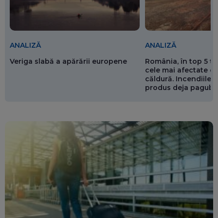
ANALIZĂ
ANALIZĂ
Veriga slabă a apărării europene
România, în top 5 ț
cele mai afectate de
căldură. Incendiile ș
produs deja pagube
miliarde de euro