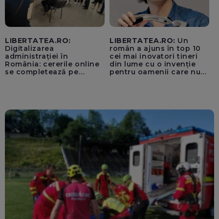
LIBERTATEA.RO:
LIBERTATEA.RO:
Un
Digitalizarea
român a ajuns în top 10
administrației în
cei mai inovatori tineri
România: cererile online
din lume cu o invenție
se completează pe
pentru oamenii care nu
calculatoarele de la
văd: „Are o misiune
ghișee
clară”