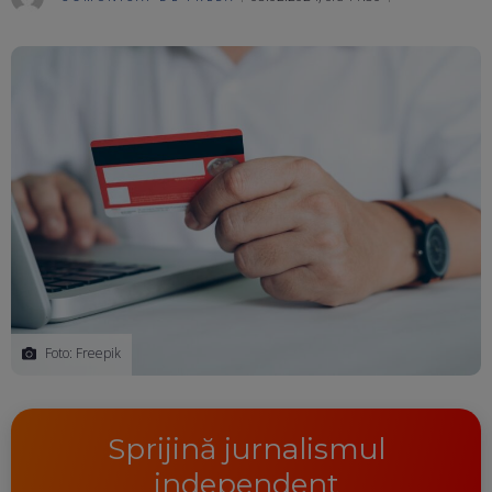
Ma
Foto: Freepik
Sprijină jurnalismul
independent