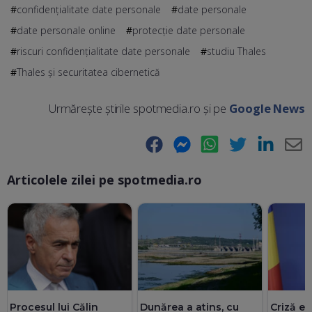
confidențialitate date personale
date personale
date personale online
protecție date personale
riscuri confidențialitate date personale
studiu Thales
Thales și securitatea cibernetică
Urmărește știrile spotmedia.ro și pe
Google News
Facebook
Messenger
WhatsApp
Twitter
LinkedIn
E-
Articolele zilei pe spotmedia.ro
Ma
Procesul lui Călin
Dunărea a atins, cu
Criză en