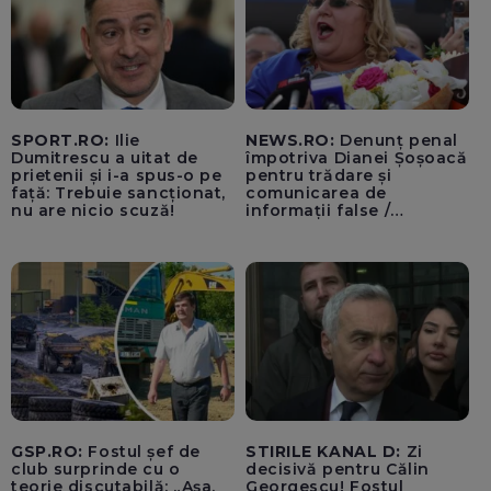
SPORT.RO:
Ilie
NEWS.RO:
Denunț penal
Dumitrescu a uitat de
împotriva Dianei Șoșoacă
prietenii și i-a spus-o pe
pentru trădare și
față: Trebuie sancționat,
comunicarea de
nu are nicio scuză!
informații false /
Documentul, depus la
Parchetul de pe lângă
Înalta Curte de Casație și
Justiție de Adrian
Băzăvan și Asociația
„Lupii Tricolori”
GSP.RO:
Fostul șef de
STIRILE KANAL D:
Zi
club surprinde cu o
decisivă pentru Călin
teorie discutabilă: „Așa,
Georgescu! Fostul