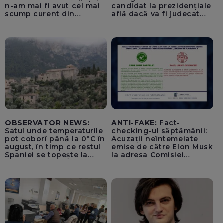
n-am mai fi avut cel mai
candidat la prezidențiale
scump curent din
află dacă va fi judecat
Uniunea Europeană”
pentru tentativă de
lovitură de stat
OBSERVATOR NEWS:
ANTI-FAKE:
Fact-
Satul unde temperaturile
checking-ul săptămânii:
pot coborî până la 0°C în
Acuzații neîntemeiate
august, în timp ce restul
emise de către Elon Musk
Spaniei se topește la
la adresa Comisiei
40°C
Europene despre oferta
unui „acord secret”
pentru instaurarea
„cenzurii” pe platforma X