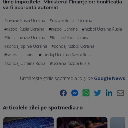
timp impozitele. Ministerul Finanțelor: bonificația
va fi acordată automat
invazie Rusia Ucraina
razboi Rusia - Ucraina
război Rusia Ucraina
război Ucraina
război Ucraina Rusia
Rusia invazie Ucraina
Rusia război Ucraina
sondaj opinie Ucraina
sondaj război Ucraina
sondaj Ucraina
sondaj Ucraina război Rusia
sondaj Ucraina Rusia
Ucraina război Rusia
Urmărește știrile spotmedia.ro și pe
Google News
Facebook
Messenger
WhatsApp
Twitter
LinkedIn
E-
Articolele zilei pe spotmedia.ro
Ma