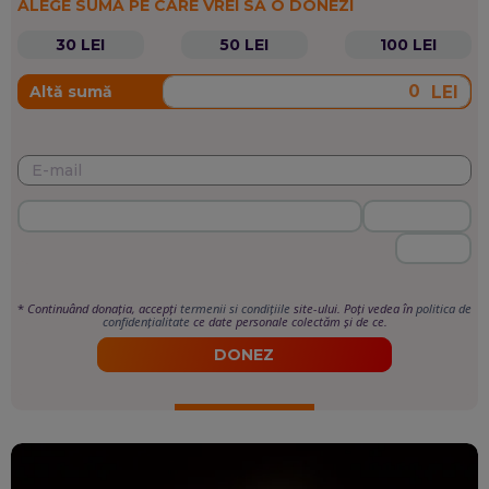
ALEGE SUMA PE CARE VREI SĂ O DONEZI
30 LEI
50 LEI
100 LEI
LEI
Altă sumă
*
Continuând donația, accepți
termenii si condițiile
site-ului. Poți vedea în
politica de
confidențialitate
ce date personale colectăm și de ce.
DONEZ