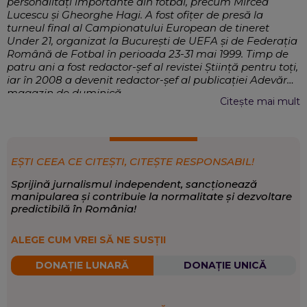
personalități importante din fotbal, precum Mircea
Lucescu și Gheorghe Hagi. A fost ofițer de presă la
turneul final al Campionatului European de tineret
Under 21, organizat la Bucureşti de UEFA şi de Federaţia
Română de Fotbal în perioada 23-31 mai 1999. Timp de
patru ani a fost redactor-șef al revistei Știință pentru toți,
iar în 2008 a devenit redactor-șef al publicației Adevărul
magazin de duminică.
Lucrează în presă din 1992, pe vremea când oamenii
Citește mai mult
stăteau dimineață la coadă pentru a cumpăra ziare, iar
tiparul offset aducea culoare în epoca plumbului. A
început cu presa sportivă, pe care a slujit-o cu pasiune,
mai întâi la publicația favorită pe care o citea în liceu,
EȘTI CEEA CE CITEȘTI, CITEȘTE RESPONSABIL!
Fotbal plus, primul săptămânal color de sport din
România, trecând apoi pe la toate titlurile importante -
Sprijină jurnalismul independent, sancționează
Sportul românesc, Pro Sport Magazin, Gazeta Sporturilor.
manipularea și contribuie la normalitate și dezvoltare
Din 2006 a lucrat la Evenimentul zilei și Adevărul, unde a
predictibilă în România!
investit entuziasm în jurnalism și a lucrat la mai multe
proiecte editoriale. După mai bine de 30 de ani de presă
Actualitate internă și externă,
EXPERTIZĂ:
ALEGE CUM VREI SĂ NE SUSȚII
consideră că în această profesie complexă și frumoasă
Documentare, Analiză informații.
fiecare zi vine cu noi provocări și cu ceva de învățat.
DONAȚIE LUNARĂ
DONAȚIE UNICĂ
Eveniment
,
Economie
,
Magazin și
SCRIE DESPRE:
știință