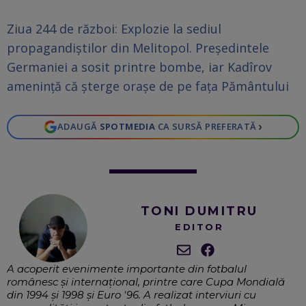
Ziua 244 de război: Explozie la sediul
propagandiştilor din Melitopol. Preşedintele
Germaniei a sosit printre bombe, iar Kadîrov
ameninţă că şterge oraşe de pe faţa Pământului
›
ADAUGĂ
SPOTMEDIA
CA SURSĂ PREFERATĂ
TONI DUMITRU
EDITOR
A acoperit evenimente importante din fotbalul
românesc și internațional, printre care Cupa Mondială
din 1994 și 1998 și Euro '96. A realizat interviuri cu