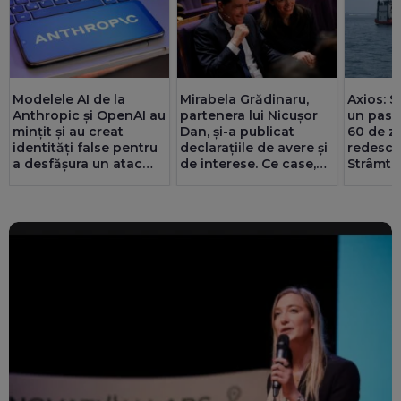
Modelele AI de la
Mirabela Grădinaru,
Axios: SU
Anthropic și OpenAI au
partenera lui Nicușor
un pas 
mințit și au creat
Dan, și-a publicat
60 de zi
identități false pentru
declarațiile de avere și
redesch
a desfășura un atac
de interese. Ce case,
Strâmto
cibernetic
terenuri, datorii și
Teheran
salariu are la Dacia
înțeleg