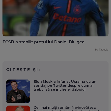
FCSB a stabilit prețul lui Daniel Bîrligea
by Taboola
CITEȘTE ȘI:
Elon Musk a înfuriat Ucraina cu un
sondaj pe Twitter despre cum ar
trebui să se încheie războiul
Cei mai mulți români învinovățesc