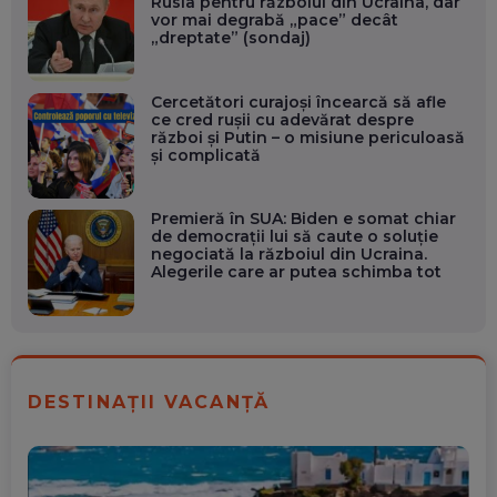
Rusia pentru războiul din Ucraina, dar
vor mai degrabă „pace” decât
„dreptate” (sondaj)
Cercetători curajoși încearcă să afle
ce cred rușii cu adevărat despre
război și Putin – o misiune periculoasă
și complicată
Premieră în SUA: Biden e somat chiar
de democraţii lui să caute o soluţie
negociată la războiul din Ucraina.
Alegerile care ar putea schimba tot
DESTINAȚII VACANȚĂ