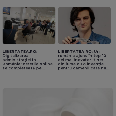
unui „acord secret”
pentru instaurarea
„cenzurii” pe platforma X
LIBERTATEA.RO:
LIBERTATEA.RO:
Un
Digitalizarea
român a ajuns în top 10
administrației în
cei mai inovatori tineri
România: cererile online
din lume cu o invenție
se completează pe
pentru oamenii care nu
calculatoarele de la
văd: „Are o misiune
ghișee
clară”