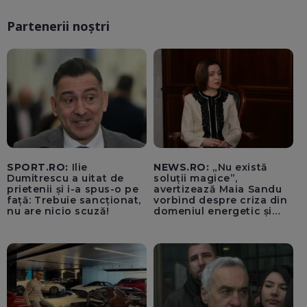
Partenerii noștri
SPORT.RO:
Ilie
NEWS.RO:
„Nu există
Dumitrescu a uitat de
soluții magice”,
prietenii și i-a spus-o pe
avertizează Maia Sandu
față: Trebuie sancționat,
vorbind despre criza din
nu are nicio scuză!
domeniul energetic și
hidrologic. Ea îndeamnă
populația să facă
economii: „Altfel vom
plăti tarife foarte mari”