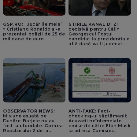
GSP.RO:
„Jucăriile mele”
STIRILE KANAL D:
Zi
» Cristiano Ronaldo și-a
decisivă pentru Călin
prezentat bolizii de 25 de
Georgescu! Fostul
milioane de euro
candidat la prezidențiale
află dacă va fi judecat
pentru tentativă de
lovitură de stat
OBSERVATOR NEWS:
ANTI-FAKE:
Fact-
Misiune eșuată pe
checking-ul săptămânii:
Dunăre: Barjele nu au
Acuzații neîntemeiate
fost scufundate. Oprirea
emise de către Elon Musk
Reactorului 2 de la
la adresa Comisiei
Cernavodă, inevitabilă
Europene despre oferta