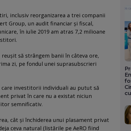
ri, inclusiv reorganizarea a trei companii
rt Group, un audit financiar și fiscal,
care, în iulie 2019 am atras 7,2 milioane
stitori.
reușit să strângem banii în câteva ore,
rima zi, pe fondul unei suprasubscrieri
Pr
En
fo
Ci
 care investitorii individuali au putut să
cu
ent privat în care nu a existat niciun
itor semnificativ.
rea, cât și închiderea unui plasament privat
eja ceva natural (listările pe AeRO fiind