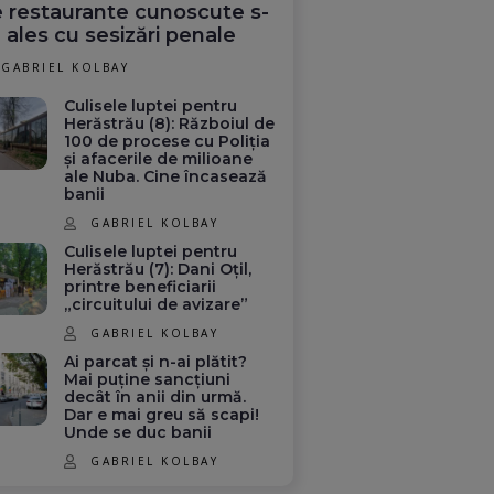
 restaurante cunoscute s-
 ales cu sesizări penale
GABRIEL KOLBAY
Culisele luptei pentru
Herăstrău (8): Războiul de
100 de procese cu Poliția
și afacerile de milioane
ale Nuba. Cine încasează
banii
GABRIEL KOLBAY
Culisele luptei pentru
Herăstrău (7): Dani Oțil,
printre beneficiarii
„circuitului de avizare”
GABRIEL KOLBAY
Ai parcat și n-ai plătit?
Mai puține sancțiuni
decât în anii din urmă.
Dar e mai greu să scapi!
Unde se duc banii
GABRIEL KOLBAY