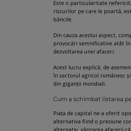
Este o particularitate nefericit
riscurilor pe care le poartă, e
băncile.
Din cauza acestui aspect, comp
provocări semnificative atât în
dezvoltarea unei afaceri.
Acest lucru explică, de asemenea
în sectorul agricol românesc ș
din giganții mondiali.
Cum a schimbat listarea pe
Piața de capital ne-a oferit op
alternativa fiind o presiune co
alternativ, vânzarea afacerii că