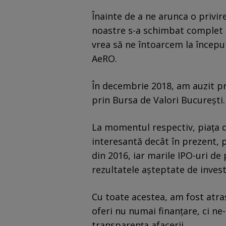
Înainte de a ne arunca o privir
noastre s-a schimbat complet 
vrea să ne întoarcem la început
AeRO.
În decembrie 2018, am auzit pr
prin Bursa de Valori București.
La momentul respectiv, piața 
interesantă decât în ​​prezent,
din 2016, iar marile IPO-uri de
rezultatele așteptate de invest
Cu toate acestea, am fost atraș
oferi nu numai finanțare, ci n
transparența afacerii.