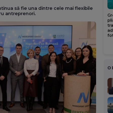
Mail
tinua să fie una dintre cele mai flexibile
tru antreprenori.
Gr
pl
tr
ad
fo
O