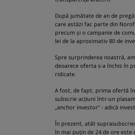
După jumătate de an de pregăti
care astăzi fac parte din Norofe
precum și o campanie de comuni
lei de la aproximativ 80 de inve
Spre surprinderea noastră, am 
deoarece oferta s-a închis în p
ridicate.
A fost, de fapt, prima ofertă în
subscrie acțiuni într-un plasam
„anchor investor” - adică invest
În prezent, atât suprasubscrie
în mai puțin de 24 de ore este d