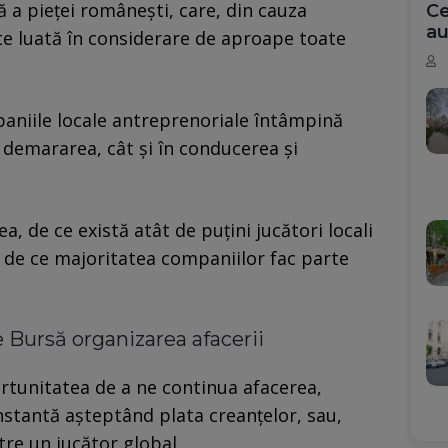
ă a pieței românești, care, din cauza
Ce
au
ste luată în considerare de aproape toate
aniile locale antreprenoriale întâmpină
 demararea, cât și în conducerea și
, de ce există atât de puțini jucători locali
i de ce majoritatea companiilor fac parte
 Bursă organizarea afacerii
ortunitatea de a ne continua afacerea,
nstantă așteptând plata creanțelor, sau,
tre un jucător global.