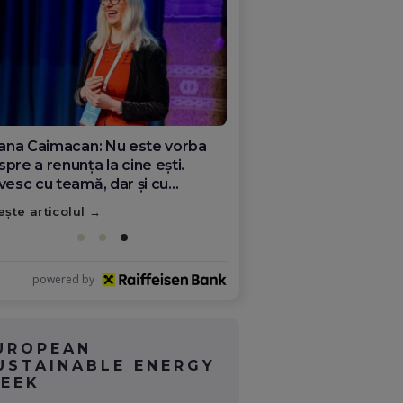
ana Olar, românca de la Google
re demonstrează că diaspora
ate schimba România
ește articolul
powered by
UROPEAN
USTAINABLE ENERGY
EEK