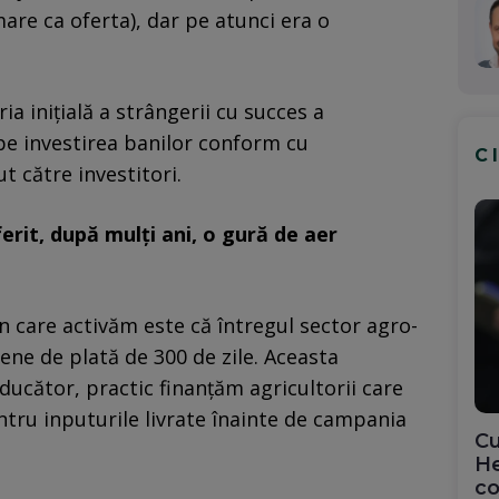
mare ca oferta), dar pe atunci era o
ia inițială a strângerii cu succes a
pe investirea banilor conform cu
C
t către investitori.
ferit, după mulți ani, o gură de aer
n care activăm este că întregul sector agro-
e de plată de 300 ​​de zile. Aceasta
ducător, practic finanțăm agricultorii care
ntru inputurile livrate înainte de campania
Cu
He
co