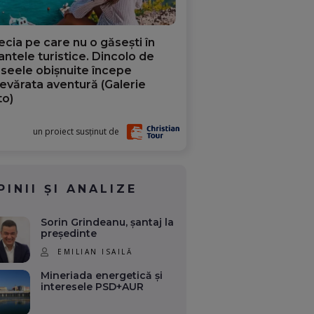
ecia pe care nu o găsești în
iantele turistice. Dincolo de
aseele obișnuite începe
evărata aventură (Galerie
to)
un proiect susținut de
PINII ȘI ANALIZE
Sorin Grindeanu, șantaj la
președinte
EMILIAN ISAILĂ
Mineriada energetică și
interesele PSD+AUR