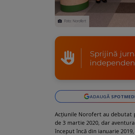
Foto: Norofert
Sprijină jur
independen
ADAUGĂ
SPOTMED
Acțiunile Norofert au debutat 
de 3 martie 2020, dar aventura
început încă din ianuarie 2019,