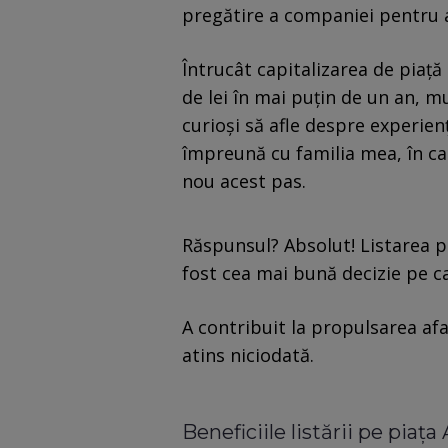
pregătire a companiei pentru a
Întrucât capitalizarea de piață
de lei în mai puțin de un an, m
curioși să afle despre experien
împreună cu familia mea, în cal
nou acest pas.
Răspunsul? Absolut! Listarea p
fost cea mai bună decizie pe c
A contribuit la propulsarea afac
atins niciodată.
Beneficiile listării pe piaț