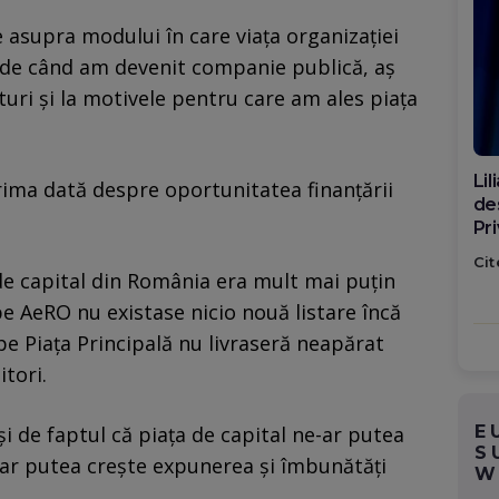
e asupra modului în care viața organizației
de când am devenit companie publică, aș
uri și la motivele pentru care am ales piața
Di
ima dată despre oportunitatea finanțării
ca
po
Cit
de capital din România era mult mai puțin
 pe AeRO nu existase nicio nouă listare încă
 pe Piața Principală nu livraseră neapărat
itori.
E
i de faptul că piața de capital ne-ar putea
S
e-ar putea crește expunerea și îmbunătăți
W