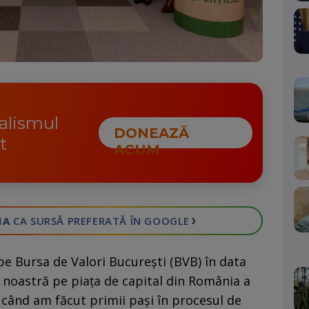
nalismul
DONEAZĂ
t
ACUM
›
IA
CA SURSĂ PREFERATĂ
ÎN GOOGLE
pe Bursa de Valori București (BVB) în data
 noastră pe piața de capital din România a
 când am făcut primii pași în procesul de