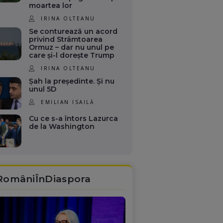
moartea lor
IRINA OLTEANU
Se conturează un acord
privind Strâmtoarea
Ormuz – dar nu unul pe
care și-l dorește Trump
IRINA OLTEANU
Șah la președinte. Și nu
unul 5D
EMILIAN ISAILĂ
Cu ce s-a întors Lazurca
de la Washington
RomâniÎnDiaspora