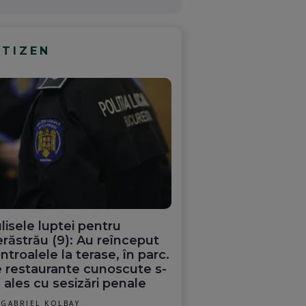
ITIZEN
lisele luptei pentru
răstrău (9): Au reînceput
ntroalele la terase, în parc.
 restaurante cunoscute s-
 ales cu sesizări penale
GABRIEL KOLBAY