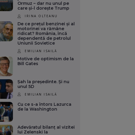
Ormuz – dar nu unul pe
care și-l dorește Trump
IRINA OLTEANU
De ce prețul benzinei și al
motorinei va rămâne
ridicat? România, încă
dependentă de petrolul
Uniunii Sovietice
EMILIAN ISAILĂ
Motive de optimism de la
Bill Gates
Șah la președinte. Și nu
unul 5D
EMILIAN ISAILĂ
Cu ce s-a întors Lazurca
de la Washington
Adevăratul bilanț al vizitei
lui Zelenski la