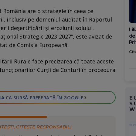
 România are o strategie în ceea ce
ii, inclusiv pe domeniul auditat în Raportul
rii deșertificării și eroziunii solului.
Di
ional Strategic 2023-2027”, este avizat de
ca
po
tat de Comisia Europeană.
Cit
oltării Rurale face precizarea că toate aceste
 funcționarilor Curții de Conturi în procedura
›
IA
CA SURSĂ PREFERATĂ
ÎN GOOGLE
E
S
W
ITEȘTI, CITEȘTE RESPONSABIL!