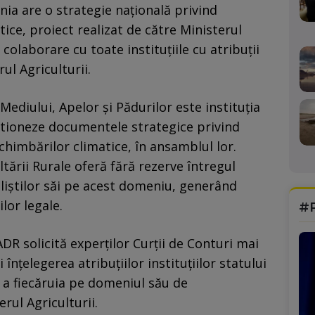
nia are o strategie națională privind
ice, proiect realizat de către Ministerul
 colaborare cu toate instituțiile cu atribuții
ul Agriculturii.
Mediului, Apelor și Pădurilor este instituția
stioneze documentele strategice privind
imbărilor climatice, în ansamblul lor.
ltării Rurale oferă fără rezerve întregul
aliștilor săi pe acest domeniu, generând
ilor legale.
#
DR solicită experților Curții de Conturi mai
înțelegerea atribuțiilor instituțiilor statului
e a fiecăruia pe domeniul său de
rul Agriculturii.