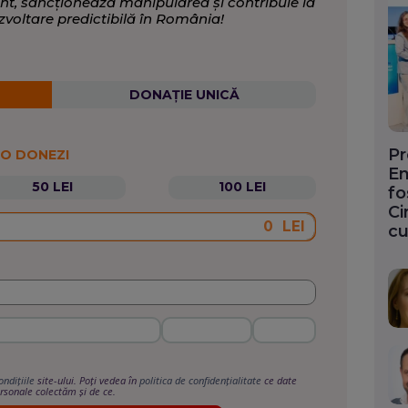
nt, sancționează manipularea și contribuie la
zvoltare predictibilă în România!
DONAȚIE UNICĂ
Pr
 O DONEZI
En
50 LEI
100 LEI
fo
Ci
LEI
cu
ondițiile
site-ului. Poți vedea în
politica de confidențialitate
ce date
rsonale colectăm și de ce.