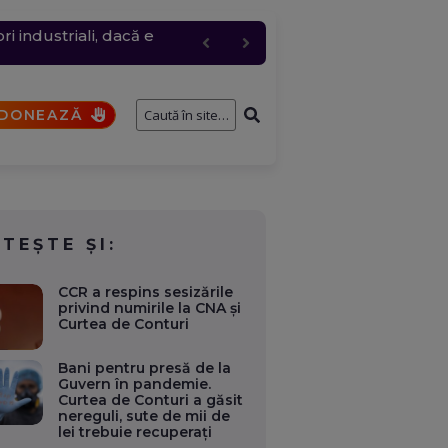
 industriali, dacă e
ie electrică în orele de
c, cererea a urcat
entru logistic cheie
fostului consilier
DONEAZĂ
ITEȘTE ȘI:
CCR a respins sesizările
privind numirile la CNA și
Curtea de Conturi
Bani pentru presă de la
Guvern în pandemie.
Curtea de Conturi a găsit
nereguli, sute de mii de
lei trebuie recuperați