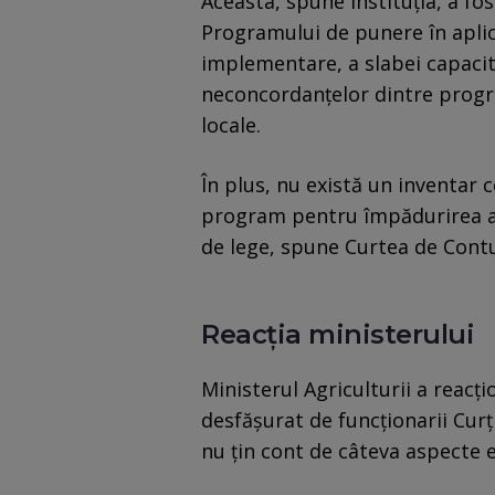
Aceasta, spune instituția, a fo
Programului de punere în aplic
implementare, a slabei capacită
neconcordanțelor dintre progr
locale.
În plus, nu există un inventar c
program pentru împădurirea ac
de lege, spune Curtea de Contu
Reacția ministerului
Ministerul Agriculturii a reacți
desfășurat de funcționarii Curț
nu țin cont de câteva aspecte e