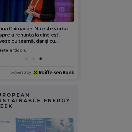
ana Olar, românca de la Google
re demonstrează că diaspora
ate schimba România
ește articolul
powered by
UROPEAN
USTAINABLE ENERGY
EEK