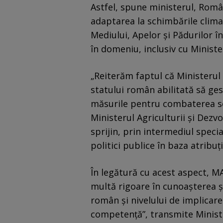
Astfel, spune ministerul, Româ
adaptarea la schimbările climat
Mediului, Apelor și Pădurilor în
în domeniu, inclusiv cu Minister
„Reiterăm faptul că Ministerul 
statului român abilitată să ge
măsurile pentru combaterea sch
Ministerul Agriculturii și Dezvo
sprijin, prin intermediul speci
politici publice în baza atribuți
În legătură cu acest aspect, MA
multă rigoare în cunoașterea și 
român și nivelului de implicar
competență”, transmite Ministe