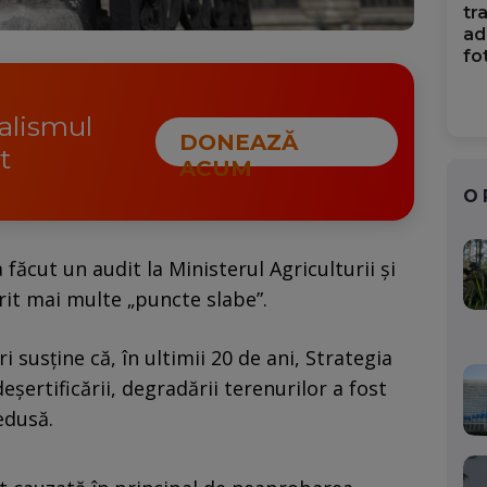
tr
ad
fo
nalismul
DONEAZĂ
t
ACUM
O
făcut un audit la Ministerul Agriculturii și
rit mai multe „puncte slabe”.
i susține că, în ultimii 20 de ani, Strategia
ertificării, degradării terenurilor a fost
edusă.