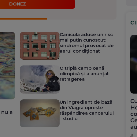
DONEZ
C
Canicula aduce un risc
mai puțin cunoscut:
sindromul provocat de
aerul condiționat
O triplă campioană
olimpică și-a anunțat
retragerea
Cu
Un ingredient de bază
He
din Viagra oprește
 nu a
răspândirea cancerului
co
- studiu
Ce
au