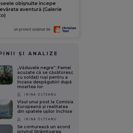
aseele obișnuite începe
evărata aventură (Galerie
to)
un proiect susținut de
PINII ȘI ANALIZE
„Văduvele negre”: Femei
acuzate că se căsătoresc
cu soldați ruși pentru a
încasa despăgubiri după
moartea lor
IRINA OLTEANU
Visul unui post la Comisia
Europeană și realitatea
din spatele ușilor închise
IRINA OLTEANU
Se conturează un acord
privind Strâmtoarea