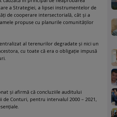
st cauzată în principal de neaprobarea
are a Strategiei, a lipsei instrumentelor de
ți de cooperare intersectorială, cât și a
amele propuse cu planurile comunităților
entralizat al terenurilor degradate și nici un
estora, cu toate că era o obligație impusă
ri.
onat și afirmă că concluziile auditului
ii de Conturi, pentru intervalul 2000 – 2021,
sențiale.