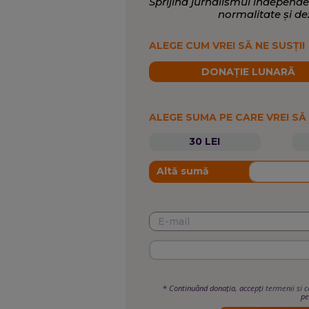
Sprijină jurnalismul independe
normalitate și de
ALEGE CUM VREI SĂ NE SUSȚII
DONAȚIE LUNARĂ
ALEGE SUMA PE CARE VREI SĂ
30 LEI
Altă sumă
*
Continuând donația, accepți
termenii si c
pe