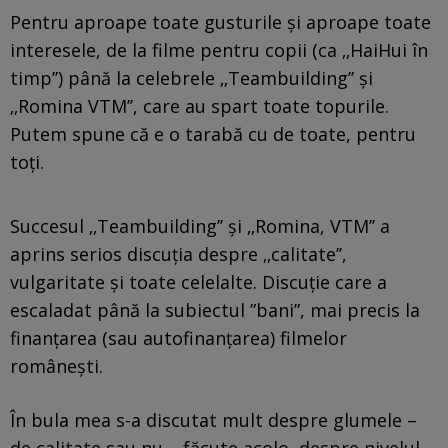
Pentru aproape toate gusturile și aproape toate
interesele, de la filme pentru copii (ca ‚‚HaiHui în
timp’’) până la celebrele ‚‚Teambuilding’’ și
‚‚Romina VTM’’, care au spart toate topurile.
Putem spune că e o tarabă cu de toate, pentru
toți.
Succesul ‚‚Teambuilding’’ și ‚‚Romina, VTM’’ a
aprins serios discuția despre ‚‚calitate’’,
vulgaritate și toate celelalte. Discuție care a
escaladat până la subiectul ”bani”, mai precis la
finanțarea (sau autofinanțarea) filmelor
românești.
În bula mea s-a discutat mult despre glumele –
de calitate sau nu – făcute acolo, despre nivelul