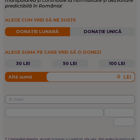
manipularea și contribuie la normalitate și dezvoltare
predictibilă în România!
ALEGE CUM VREI SĂ NE SUSȚII
DONAȚIE LUNARĂ
DONAȚIE UNICĂ
ALEGE SUMA PE CARE VREI SĂ O DONEZI
30 LEI
50 LEI
100 LEI
LEI
Altă sumă
*
Continuând donația, accepți
termenii si condițiile
site-ului. Poți vedea în
politica de