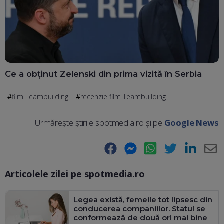
Ce a obținut Zelenski din prima vizită în Serbia
film Teambuilding
recenzie film Teambuilding
Urmărește știrile spotmedia.ro și pe
Google News
Facebook
Messenger
WhatsApp
Twitter
LinkedIn
E-
Articolele zilei pe spotmedia.ro
Ma
Legea există, femeile tot lipsesc din
conducerea companiilor. Statul se
conformează de două ori mai bine