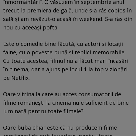
înmormântări”. O văsuzem în septembrie anul
trecut la premiera de gală, unde s-a râs copios în
sală și am revăzut-o acasă în weekend. S-a râs din
nou cu aceeași pofta.
Este o comedie bine făcută, cu actori și locații
faine, cu o poveste bună și replici memorabile.
Cu toate acestea, filmul nu a făcut mari încasări
în cinema, dar a ajuns pe locul 1 la top vizionări
pe Netflix.
Oare vitrina la care au acces consumatorii de
filme românești la cinema nu e suficient de bine
luminată pentru toate filmele?
Oare buba chiar este că nu producem filme
românești de public variate, pentru toate