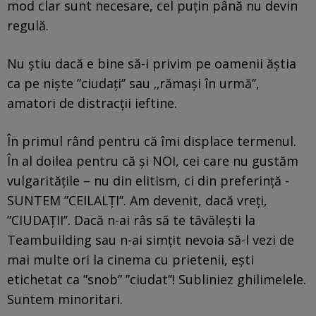
mod clar sunt necesare, cel puțin până nu devin
regulă.
Nu știu dacă e bine să-i privim pe oamenii ăștia
ca pe niște ”ciudați’’ sau ‚‚rămași în urmă’’,
amatori de distracții ieftine.
În primul rând pentru că îmi displace termenul.
În al doilea pentru că și NOI, cei care nu gustăm
vulgaritățile – nu din elitism, ci din preferință -
SUNTEM ”CEILALȚI’’. Am devenit, dacă vreți,
”CIUDAȚII’’. Dacă n-ai râs să te tăvălești la
Teambuilding sau n-ai simțit nevoia să-l vezi de
mai multe ori la cinema cu prietenii, ești
etichetat ca ”snob” ”ciudat’’! Subliniez ghilimelele.
Suntem minoritari.