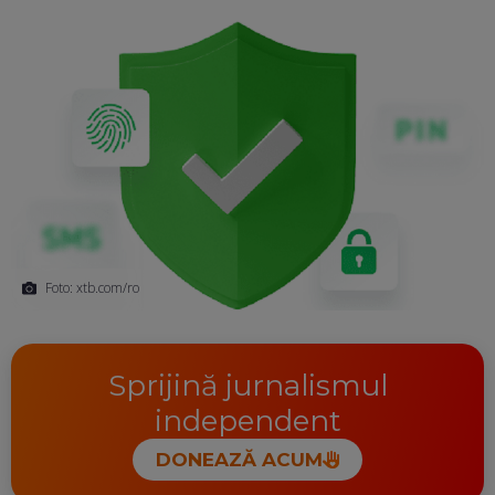
Foto: xtb.com/ro
Sprijină jurnalismul
independent
DONEAZĂ ACUM