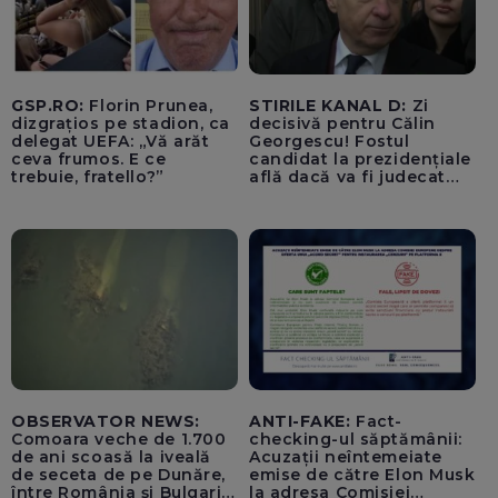
GSP.RO:
Florin Prunea,
STIRILE KANAL D:
Zi
dizgrațios pe stadion, ca
decisivă pentru Călin
delegat UEFA: „Vă arăt
Georgescu! Fostul
ceva frumos. E ce
candidat la prezidențiale
trebuie, fratello?”
află dacă va fi judecat
pentru tentativă de
lovitură de stat
OBSERVATOR NEWS:
ANTI-FAKE:
Fact-
Comoara veche de 1.700
checking-ul săptămânii:
de ani scoasă la iveală
Acuzații neîntemeiate
de seceta de pe Dunăre,
emise de către Elon Musk
între România și Bulgaria.
la adresa Comisiei