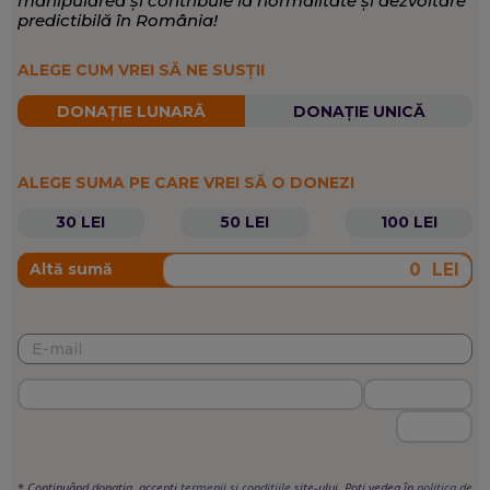
manipularea și contribuie la normalitate și dezvoltare
predictibilă în România!
ALEGE CUM VREI SĂ NE SUSȚII
DONAȚIE LUNARĂ
DONAȚIE UNICĂ
ALEGE SUMA PE CARE VREI SĂ O DONEZI
30 LEI
50 LEI
100 LEI
LEI
Altă sumă
*
Continuând donația, accepți
termenii si condițiile
site-ului. Poți vedea în
politica de