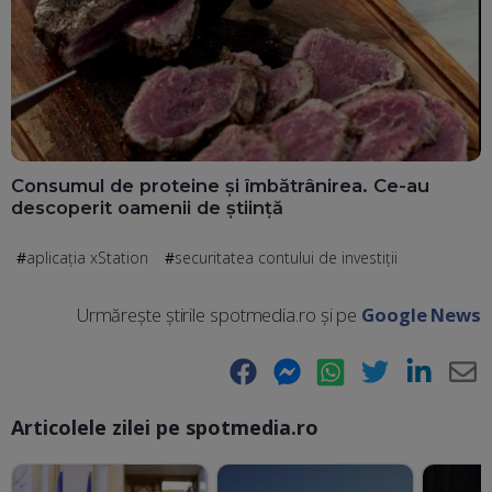
Consumul de proteine și îmbătrânirea. Ce-au
descoperit oamenii de știință
aplicația xStation
securitatea contului de investiții
Urmărește știrile spotmedia.ro și pe
Google News
Facebook
Messenger
WhatsApp
Twitter
LinkedIn
E-
Articolele zilei pe spotmedia.ro
Ma