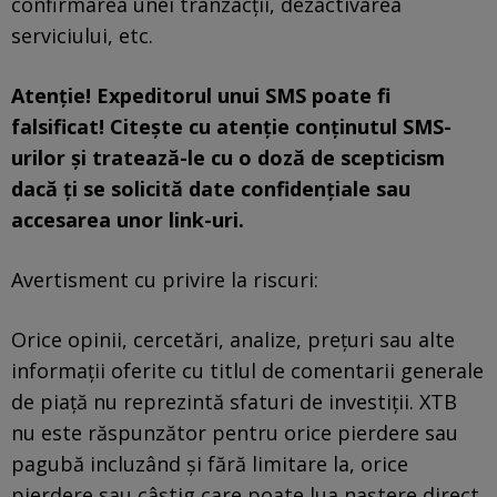
confirmarea unei tranzacții, dezactivarea
serviciului, etc.
Atenție! Expeditorul unui SMS poate fi
falsificat! Citește cu atenție conținutul SMS-
urilor și tratează-le cu o doză de scepticism
dacă ți se solicită date confidențiale sau
accesarea unor link-uri.
Avertisment cu privire la riscuri:
Orice opinii, cercetări, analize, preţuri sau alte
informaţii oferite cu titlul de comentarii generale
de piaţă nu reprezintă sfaturi de investiţii. XTB
nu este răspunzător pentru orice pierdere sau
pagubă incluzând şi fără limitare la, orice
pierdere sau câştig care poate lua naştere direct