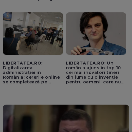
Imagini rare
Europene despre oferta
unui „acord secret”
pentru instaurarea
„cenzurii” pe platforma X
LIBERTATEA.RO:
LIBERTATEA.RO:
Un
Digitalizarea
român a ajuns în top 10
administrației în
cei mai inovatori tineri
România: cererile online
din lume cu o invenție
se completează pe
pentru oamenii care nu
calculatoarele de la
văd: „Are o misiune
ghișee
clară”