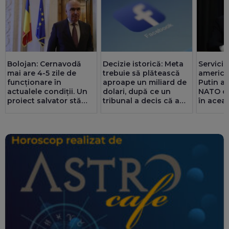
Bolojan: Cernavodă
Decizie istorică: Meta
Servicii
mai are 4-5 zile de
trebuie să plătească
america
funcționare în
aproape un miliard de
Putin ar
actualele condiții. Un
dolari, după ce un
NATO cu
proiect salvator stă
tribunal a decis că a
în acea
prin sertare de 2-3 ani.
afectat sănătatea
Noroc că românii au
mintală a copiilor
redus consumul de
energie cu până la 300
MW