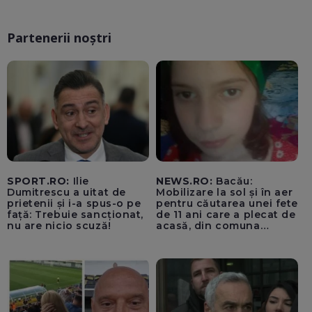
Partenerii noștri
SPORT.RO:
Ilie
NEWS.RO:
Bacău:
Dumitrescu a uitat de
Mobilizare la sol și în aer
prietenii și i-a spus-o pe
pentru căutarea unei fete
față: Trebuie sancționat,
de 11 ani care a plecat de
nu are nicio scuză!
acasă, din comuna
Parava, joi. Copila a fost
căutată și în noaptea de
joi spre vineri, inclusiv cu
o cameră cu
termoviziune