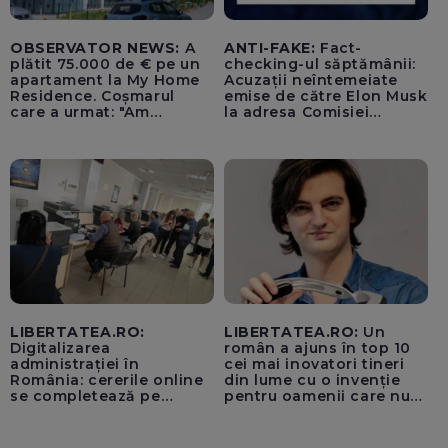
OBSERVATOR NEWS:
A
ANTI-FAKE:
Fact-
plătit 75.000 de € pe un
checking-ul săptămânii:
apartament la My Home
Acuzații neîntemeiate
Residence. Coșmarul
emise de către Elon Musk
care a urmat: "Am
la adresa Comisiei
început să tremur"
Europene despre oferta
unui „acord secret”
pentru instaurarea
„cenzurii” pe platforma X
LIBERTATEA.RO:
LIBERTATEA.RO:
Un
Digitalizarea
român a ajuns în top 10
administrației în
cei mai inovatori tineri
România: cererile online
din lume cu o invenție
se completează pe
pentru oamenii care nu
calculatoarele de la
văd: „Are o misiune
ghișee
clară”