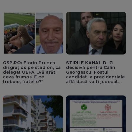
amesteca în alegerile din
Germania. Un oficial
neagă informațiile că
avioanele ucrainene din
apropierea dronei ar fi
fost încărcate cu muniție
GSP.RO:
Florin Prunea,
STIRILE KANAL D:
Zi
dizgrațios pe stadion, ca
decisivă pentru Călin
delegat UEFA: „Vă arăt
Georgescu! Fostul
ceva frumos. E ce
candidat la prezidențiale
trebuie, fratello?”
află dacă va fi judecat
pentru tentativă de
lovitură de stat