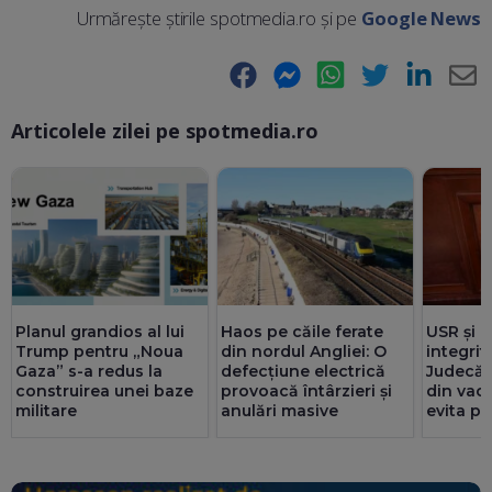
Urmărește știrile spotmedia.ro și pe
Google News
Facebook
Messenger
WhatsApp
Twitter
LinkedIn
E-
Articolele zilei pe spotmedia.ro
Ma
Planul grandios al lui
Haos pe căile ferate
USR și 
Trump pentru „Noua
din nordul Angliei: O
integrită
Gaza” s-a redus la
defecțiune electrică
Judecăt
construirea unei baze
provoacă întârzieri și
din vac
militare
anulări masive
evita pi
din PN