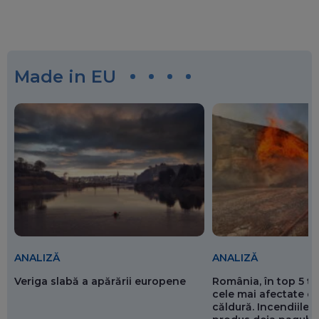
Made in EU
ANALIZĂ
ANALIZĂ
Veriga slabă a apărării europene
România, în top 5 ț
cele mai afectate de
căldură. Incendiile ș