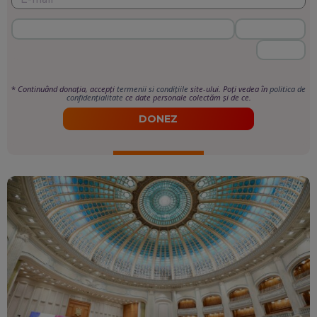
*
Continuând donația, accepți
termenii si condițiile
site-ului. Poți vedea în
politica de
confidențialitate
ce date personale colectăm și de ce.
DONEZ