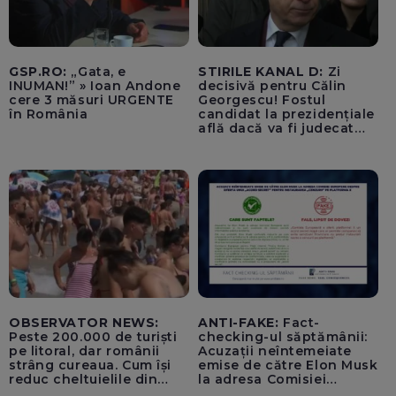
GSP.RO:
„Gata, e
STIRILE KANAL D:
Zi
INUMAN!” » Ioan Andone
decisivă pentru Călin
cere 3 măsuri URGENTE
Georgescu! Fostul
în România
candidat la prezidențiale
află dacă va fi judecat
pentru tentativă de
lovitură de stat
OBSERVATOR NEWS:
ANTI-FAKE:
Fact-
Peste 200.000 de turiști
checking-ul săptămânii:
pe litoral, dar românii
Acuzații neîntemeiate
strâng cureaua. Cum își
emise de către Elon Musk
reduc cheltuielile din
la adresa Comisiei
vacanță
Europene despre oferta