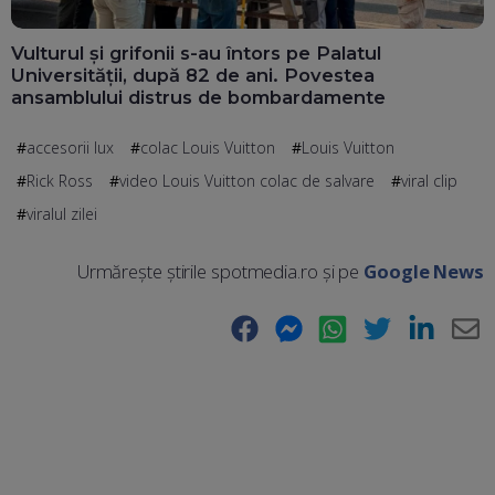
Vulturul și grifonii s-au întors pe Palatul
Universității, după 82 de ani. Povestea
ansamblului distrus de bombardamente
accesorii lux
colac Louis Vuitton
Louis Vuitton
Rick Ross
video Louis Vuitton colac de salvare
viral clip
viralul zilei
Urmărește știrile spotmedia.ro și pe
Google News
Facebook
Messenger
WhatsApp
Twitter
LinkedIn
E-
Ma