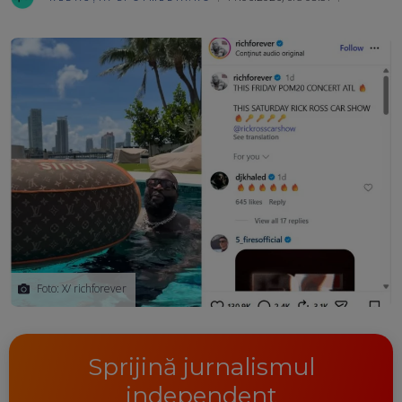
Ma
Foto: X/ richforever
Sprijină jurnalismul
independent