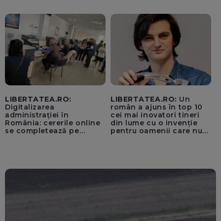
unui „acord secret”
pentru instaurarea
„cenzurii” pe platforma X
LIBERTATEA.RO:
LIBERTATEA.RO:
Un
Digitalizarea
român a ajuns în top 10
administrației în
cei mai inovatori tineri
România: cererile online
din lume cu o invenție
se completează pe
pentru oamenii care nu
calculatoarele de la
văd: „Are o misiune
ghișee
clară”