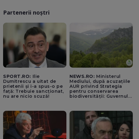
Partenerii noștri
SPORT.RO:
Ilie
NEWS.RO:
Ministerul
Dumitrescu a uitat de
Mediului, după acuzațiile
prietenii și i-a spus-o pe
AUR privind Strategia
față: Trebuie sancționat,
pentru conservarea
nu are nicio scuză!
biodiversității: Guvernul a
aprobat încă din 2022 o
alocare maximă de
500.000 de lei/ Costul
total - 373.600 de lei a
acoperit întregul studiu
tehnic, structurat în opt
activită