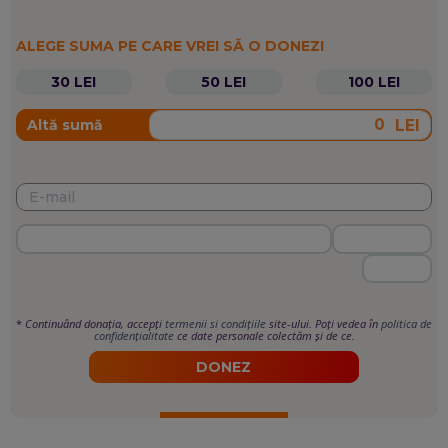
ALEGE SUMA PE CARE VREI SĂ O DONEZI
30 LEI
50 LEI
100 LEI
LEI
Altă sumă
*
Continuând donația, accepți
termenii si condițiile
site-ului. Poți vedea în
politica de
confidențialitate
ce date personale colectăm și de ce.
DONEZ