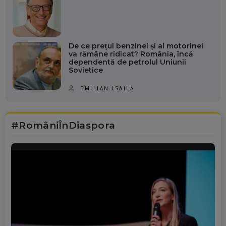
De ce prețul benzinei și al motorinei
va rămâne ridicat? România, încă
dependentă de petrolul Uniunii
Sovietice
EMILIAN ISAILĂ
#RomâniÎnDiaspora