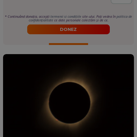
*
Continuând donația, accepți
termenii si condițiile
site-ului. Poți vedea în
politica de
confidențialitate
ce date personale colectăm și de ce.
DONEZ