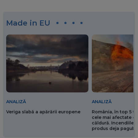
Made in EU
ANALIZĂ
ANALIZĂ
Veriga slabă a apărării europene
România, în top 5 ț
cele mai afectate de
căldură. Incendiile ș
produs deja pagube
miliarde de euro