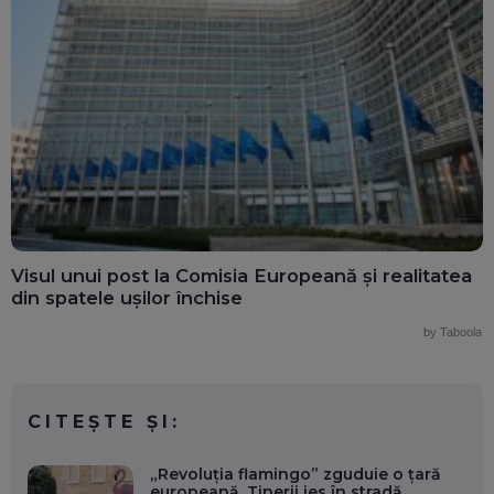
Visul unui post la Comisia Europeană și realitatea
din spatele ușilor închise
by Taboola
CITEȘTE ȘI:
„Revoluția flamingo” zguduie o țară
europeană. Tinerii ies în stradă