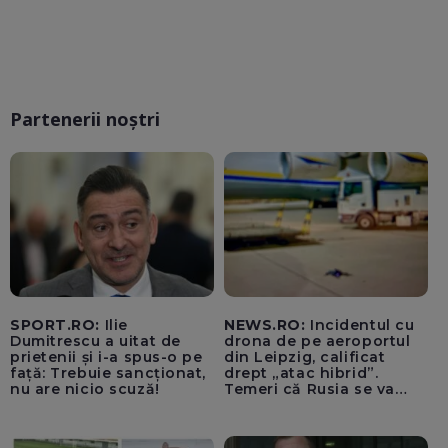
Partenerii noștri
SPORT.RO:
Ilie
NEWS.RO:
Incidentul cu
Dumitrescu a uitat de
drona de pe aeroportul
prietenii și i-a spus-o pe
din Leipzig, calificat
față: Trebuie sancționat,
drept „atac hibrid”.
nu are nicio scuză!
Temeri că Rusia se va
amesteca în alegerile din
Germania. Un oficial
neagă informațiile că