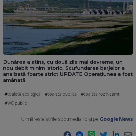
Dunărea a atins, cu două zile mai devreme, un
nou debit minim istoric. Scufundarea barjelor e
analizată foarte strict UPDATE Operațiunea a fost
amânată
toaletă ecologică
toaletă publică
toaletă roz Neamț
WC public
Urmărește știrile spotmedia.ro și pe
Google News
Facebook
Messenger
WhatsApp
Twitter
LinkedIn
E-