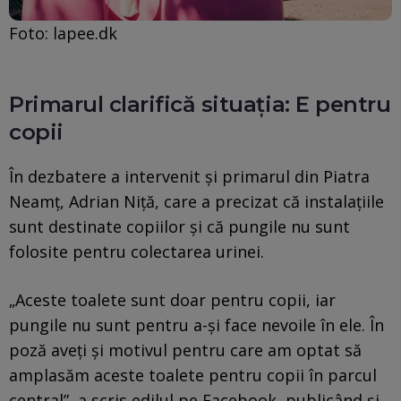
Foto: lapee.dk
Primarul clarifică situația: E pentru
copii
În dezbatere a intervenit și primarul din Piatra
Neamț, Adrian Niță, care a precizat că instalațiile
sunt destinate copiilor și că pungile nu sunt
folosite pentru colectarea urinei.
„Aceste toalete sunt doar pentru copii, iar
pungile nu sunt pentru a-și face nevoile în ele. În
poză aveți și motivul pentru care am optat să
amplasăm aceste toalete pentru copii în parcul
central”, a scris edilul pe Facebook, publicând și