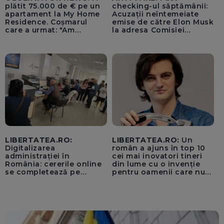
plătit 75.000 de € pe un
checking-ul săptămânii:
apartament la My Home
Acuzații neîntemeiate
Residence. Coșmarul
emise de către Elon Musk
care a urmat: "Am
la adresa Comisiei
început să tremur"
Europene despre oferta
unui „acord secret”
pentru instaurarea
„cenzurii” pe platforma X
LIBERTATEA.RO:
LIBERTATEA.RO:
Un
Digitalizarea
român a ajuns în top 10
administrației în
cei mai inovatori tineri
România: cererile online
din lume cu o invenție
se completează pe
pentru oamenii care nu
calculatoarele de la
văd: „Are o misiune
ghișee
clară”