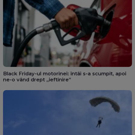
Black Friday-ul motorinei: întâi s-a scumpit, apoi
ne-o vând drept „ieftinire”