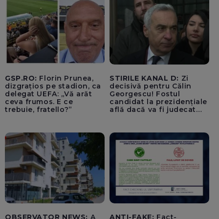
avioanele ucrainene din
apropierea dronei ar fi
fost încărcate cu muniție
GSP.RO:
Florin Prunea,
STIRILE KANAL D:
Zi
dizgrațios pe stadion, ca
decisivă pentru Călin
delegat UEFA: „Vă arăt
Georgescu! Fostul
ceva frumos. E ce
candidat la prezidențiale
trebuie, fratello?”
află dacă va fi judecat
pentru tentativă de
lovitură de stat
OBSERVATOR NEWS:
A
ANTI-FAKE:
Fact-