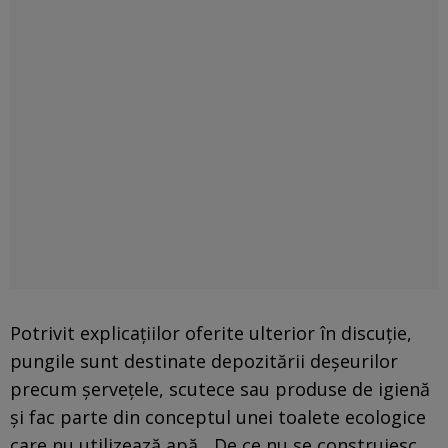
Potrivit explicațiilor oferite ulterior în discuție,
pungile sunt destinate depozitării deșeurilor
precum șervețele, scutece sau produse de igienă
și fac parte din conceptul unei toalete ecologice
care nu utilizează apă. „De ce nu se construiesc