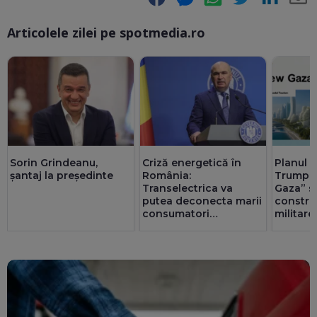
Articolele zilei pe spotmedia.ro
Ma
Sorin Grindeanu,
Criză energetică în
Planul g
șantaj la președinte
România:
Trump p
Transelectrica va
Gaza” s-
putea deconecta marii
constru
consumatori
militare
industriali, dacă e
nevoie. Populația și
spitalele nu vor fi
afectate