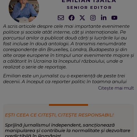
EMILIAN ISAILĂ
SENIOR EDITOR
A scris articole despre cele mai importante evenimente
politice și sociale atât interne, cât și internaționale. Pe
parcursul anilor a publicat două cărți și lucrările lui au
fost incluse în două antologii. A transmis nenumărate
corespondențe din Bruxelles, Londra, Budapesta și din
alte orașe europene în timpul unor evenimente majore și
a călătorit în Ucraina la începutul războiului, unde a
realizat o serie de reportaje.
Emilian este un jurnalist cu o experiență de peste trei
decenii. A început ca reporter politic în toamna anului
1991 și a fost martorul transformării României, o țară
Citește mai mult
ieșită din comunism și dintr-un regim dictatorial, într-o
democrație, care și azi se mai află, uneori, sub
amenințarea extremismului și a unor tendințe totalitare.
A lucrat la cele mai importante ziare, a coordonat
EȘTI CEEA CE CITEȘTI, CITEȘTE RESPONSABIL!
redacții, fiind și comentator politic, invitat în emisiunile
de dezbateri și știri ale unor televiziuni importante din
Sprijină jurnalismul independent, sancționează
țară.
manipularea și contribuie la normalitate și dezvoltare
predictibilă în România!
Politică internă și internațională,
EXPERTIZĂ: