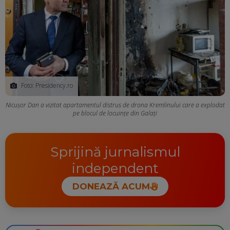
Foto: Presidency.ro
Nicușor Dan a vizitat apartamentul distrus de drona Kremlinului care a explodat
pe blocul de locuințe din Galați
Sprijină jurnalismul
independent
DONEAZĂ ACUM