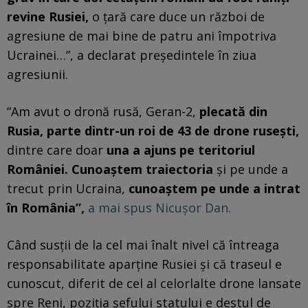
revine Rusiei,
o țară care duce un război de
agresiune de mai bine de patru ani împotriva
Ucrainei…”, a declarat președintele în ziua
agresiunii.
“Am avut o dronă rusă, Geran-2,
plecată din
Rusia, parte dintr-un roi de 43 de drone rusești,
dintre care doar
una a ajuns pe teritoriul
României.
Cunoaștem traiectoria
și pe unde a
trecut prin Ucraina,
cunoaștem pe unde a intrat
în România”,
a mai spus Nicușor Dan.
Când susții de la cel mai înalt nivel că întreaga
responsabilitate aparține Rusiei și că traseul e
cunoscut, diferit de cel al celorlalte drone lansate
spre Reni, poziția șefului statului e destul de