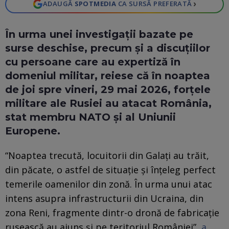
›
ADAUGĂ
SPOTMEDIA
CA SURSĂ PREFERATĂ
În urma unei investigații bazate pe
surse deschise, precum și a discuțiilor
cu persoane care au expertiză în
domeniul militar, reiese că în noaptea
de joi spre vineri, 29 mai 2026, forțele
militare ale Rusiei au atacat România,
stat membru NATO și al Uniunii
Europene.
“Noaptea trecută, locuitorii din Galați au trăit,
din păcate, o astfel de situație și înțeleg perfect
temerile oamenilor din zonă. În urma unui atac
intens asupra infrastructurii din Ucraina, din
zona Reni, fragmente dintr-o dronă de fabricație
rusească au ajuns și pe teritoriul României”,
a