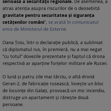
serioasă a securității regionale.
De asemenea, a
atras atenția asupra riscurilor de o deosebită
gravitate pentru securitatea și siguranța
cetățenilor români
”,
se arată în comunicatul
emis de Ministerul de Externe.
Oana Țoiu, într-o declarație publică, a subliniat
că diplomatul rus, în premieră, nu a mai negat
“cu totul” dovezile prezentate și faptul că drona
respectivă ar aparține forțelor militare ale Rusiei.
O lună și patru zile mai târziu, o altă dronă
Geran-2, de fabricație rusească, lovește un bloc
de locuințe din Galați, provoacă un mic incendiu,
distruge un apartament și rănește două
persoane.