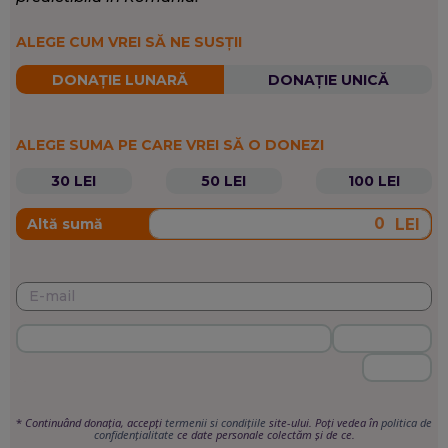
Relatarea evenimentelor cu impact semnificativ asupra
publicului.
ALEGE CUM VREI SĂ NE SUSȚII
Opinii și analize
,
Eveniment
,
Politică
SCRIE DESPRE:
DONAȚIE LUNARĂ
DONAȚIE UNICĂ
ALEGE SUMA PE CARE VREI SĂ O DONEZI
30 LEI
50 LEI
100 LEI
LEI
Altă sumă
*
Continuând donația, accepți
termenii si condițiile
site-ului. Poți vedea în
politica de
confidențialitate
ce date personale colectăm și de ce.