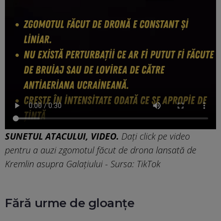
SUNETUL ATACULUI, VIDEO.
Dați click pe video
pentru a auzi zgomotul făcut de drona lansată de
Kremlin asupra Galațiului - Sursa: TikTok
Fără urme de gloanțe