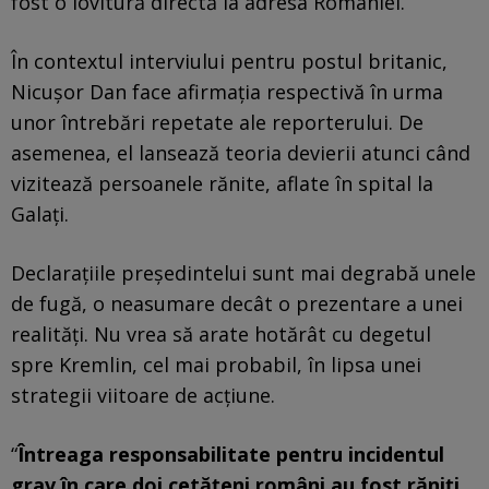
fost o lovitură directă la adresa României.
În contextul interviului pentru postul britanic,
Nicușor Dan face afirmația respectivă în urma
unor întrebări repetate ale reporterului. De
asemenea, el lansează teoria devierii atunci când
vizitează persoanele rănite, aflate în spital la
Galați.
Declarațiile președintelui sunt mai degrabă unele
de fugă, o neasumare decât o prezentare a unei
realități. Nu vrea să arate hotărât cu degetul
spre Kremlin, cel mai probabil, în lipsa unei
strategii viitoare de acțiune.
“
Întreaga responsabilitate pentru incidentul
grav în care doi cetățeni români au fost răniți