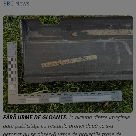
BBC News.
FĂRĂ URME DE GLOANȚE.
În niciuna dintre imaginile
date publicității cu resturile dronei după ce s-a
detonat nu se observă urme de proiectile trase de