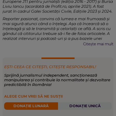
Europene JTI pentru jurnaliști (ediția 2016 - 2017) și Bursa
Liviu Iancu (acordată de Profit.ro, aprilie 2021). A fost
jurat în cadrul Galei Societății Civile, Edițiile 2023 și 2024.
Reporter pasionat, convins că lumea e mai frumoasă și
mai sigură atunci când o înțelegi. Așa că încearcă să o
înțeleagă și să le transmită și celorlalți ce află. A scris cu
gândul că cititorului trebuie să-i fie de folos articolele. A
realizat interviuri și podcast-uri și a pus bazele unei
comunități online în care oamenii să afle cum își pot
Citește mai mult
face viața mai frumoasă, în oraș. Moderează conferințe
și evenimente, ca să-i ajute pe ceilalți sa înțeleagă mai
multe despre lucrurile complexe, cum ar fi sectorul
energetic sau cum mersul digitalizării, în România.
EȘTI CEEA CE CITEȘTI, CITEȘTE RESPONSABIL!
Documentări complexe, Realizare de
EXPERTIZĂ:
Sprijină jurnalismul independent, sancționează
materiale jurnalistice scrise, audio și video, Administrație,
manipularea și contribuie la normalitate și dezvoltare
Energie, Digitalizare
predictibilă în România!
Social
,
Economie
,
Politică
SCRIE DESPRE:
ALEGE CUM VREI SĂ NE SUSȚII
DONAȚIE LUNARĂ
DONAȚIE UNICĂ