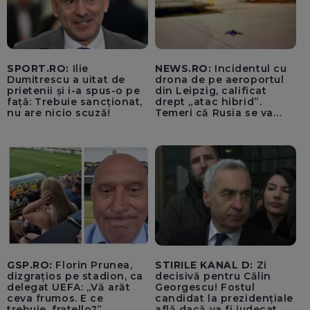
SPORT.RO:
Ilie
NEWS.RO:
Incidentul cu
Dumitrescu a uitat de
drona de pe aeroportul
prietenii și i-a spus-o pe
din Leipzig, calificat
față: Trebuie sancționat,
drept „atac hibrid”.
nu are nicio scuză!
Temeri că Rusia se va
amesteca în alegerile din
Germania. Un oficial
neagă informațiile că
avioanele ucrainene din
apropierea dronei ar fi
fost încărcate cu muniție
GSP.RO:
Florin Prunea,
STIRILE KANAL D:
Zi
dizgrațios pe stadion, ca
decisivă pentru Călin
delegat UEFA: „Vă arăt
Georgescu! Fostul
ceva frumos. E ce
candidat la prezidențiale
trebuie, fratello?”
află dacă va fi judecat