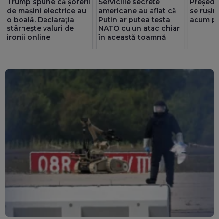
Trump spune că șoferii
Serviciile secrete
Președi
de mașini electrice au
americane au aflat că
se rușin
o boală. Declarația
Putin ar putea testa
acum pr
stârnește valuri de
NATO cu un atac chiar
ironii online
în această toamnă