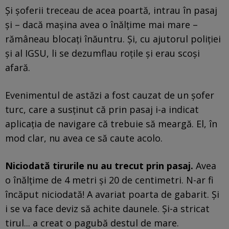
Și șoferii treceau de acea poartă, intrau în pasaj
și – dacă mașina avea o înălțime mai mare –
rămâneau blocați înăuntru. Și, cu ajutorul poliției
și al IGSU, li se dezumflau roțile și erau scoși
afară.
Evenimentul de astăzi a fost cauzat de un șofer
turc, care a susținut că prin pasaj i-a indicat
aplicația de navigare că trebuie să meargă. El, în
mod clar, nu avea ce să caute acolo.
Niciodată tirurile nu au trecut prin pasaj.
Avea
o înălțime de 4 metri și 20 de centimetri. N-ar fi
încăput niciodată! A avariat poarta de gabarit. Și
i se va face deviz să achite daunele. Și-a stricat
tirul... a creat o pagubă destul de mare.