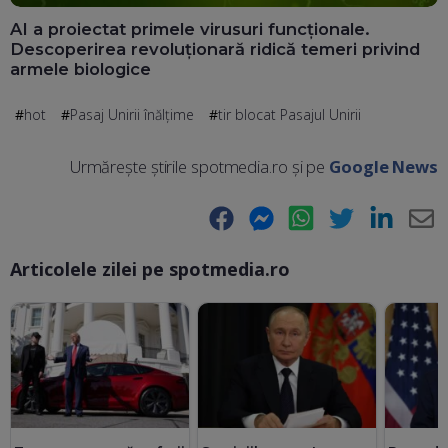
AI a proiectat primele virusuri funcționale.
Descoperirea revoluționară ridică temeri privind
armele biologice
hot
Pasaj Unirii înălțime
tir blocat Pasajul Unirii
Urmărește știrile spotmedia.ro și pe
Google News
Facebook
Messenger
WhatsApp
Twitter
LinkedIn
E-
Articolele zilei pe spotmedia.ro
Ma