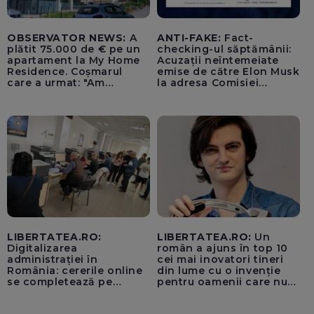
OBSERVATOR NEWS:
A
ANTI-FAKE:
Fact-
plătit 75.000 de € pe un
checking-ul săptămânii:
apartament la My Home
Acuzații neîntemeiate
Residence. Coșmarul
emise de către Elon Musk
care a urmat: "Am
la adresa Comisiei
început să tremur"
Europene despre oferta
unui „acord secret”
pentru instaurarea
„cenzurii” pe platforma X
LIBERTATEA.RO:
LIBERTATEA.RO:
Un
Digitalizarea
român a ajuns în top 10
administrației în
cei mai inovatori tineri
România: cererile online
din lume cu o invenție
se completează pe
pentru oamenii care nu
calculatoarele de la
văd: „Are o misiune
ghișee
clară”