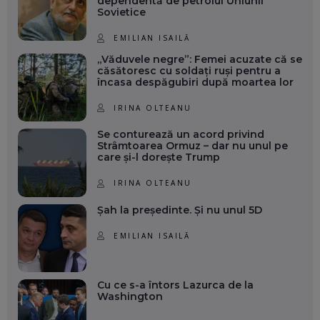
dependentă de petrolul Uniunii
Sovietice
EMILIAN ISAILĂ
„Văduvele negre”: Femei acuzate că se
căsătoresc cu soldați ruși pentru a
încasa despăgubiri după moartea lor
IRINA OLTEANU
Se conturează un acord privind
Strâmtoarea Ormuz – dar nu unul pe
care și-l dorește Trump
IRINA OLTEANU
Șah la președinte. Și nu unul 5D
EMILIAN ISAILĂ
Cu ce s-a întors Lazurca de la
Washington