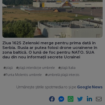
Ziua 1625 Zelenski merge pentru prima dată în
Serbia. Rusia ar putea folosi drone ucrainene în
zona baltică. O lună de foc pentru NATO. SUA
dau din nou informații secrete Ucrainei
plajă
plajă interdicție umbrele
plajă Italia
Punta Molentis umbrele
umbrelă plajă interzis
Urmărește știrile spotmedia.ro și pe
Google News
Facebook
Messenger
WhatsApp
Twitter
LinkedIn
E-