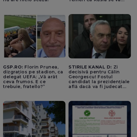
amesteca în alegerile din
Germania. Un oficial
neagă informațiile că
avioanele ucrainene din
apropierea dronei ar fi
fost încărcate cu muniție
GSP.RO:
Florin Prunea,
STIRILE KANAL D:
Zi
dizgrațios pe stadion, ca
decisivă pentru Călin
delegat UEFA: „Vă arăt
Georgescu! Fostul
ceva frumos. E ce
candidat la prezidențiale
trebuie, fratello?”
află dacă va fi judecat
pentru tentativă de
lovitură de stat