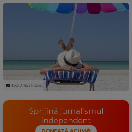
Ma
Foto: Arhiva Pixabay
Sprijină jurnalismul
independent
DONEAZĂ ACUM