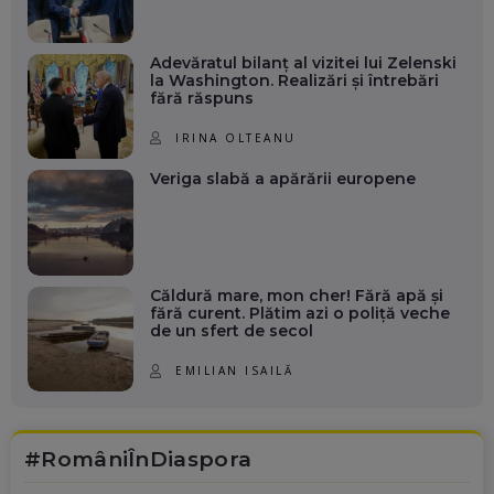
Adevăratul bilanț al vizitei lui Zelenski
la Washington. Realizări și întrebări
fără răspuns
IRINA OLTEANU
Veriga slabă a apărării europene
Căldură mare, mon cher! Fără apă și
fără curent. Plătim azi o poliță veche
de un sfert de secol
EMILIAN ISAILĂ
#RomâniÎnDiaspora