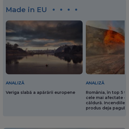
Made in EU
ANALIZĂ
ANALIZĂ
Veriga slabă a apărării europene
România, în top 5 ț
cele mai afectate de
căldură. Incendiile ș
produs deja pagube
miliarde de euro