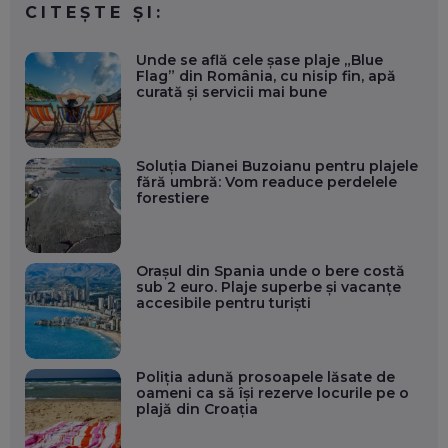
CITEȘTE ȘI:
Unde se află cele șase plaje „Blue
Flag” din România, cu nisip fin, apă
curată și servicii mai bune
Soluția Dianei Buzoianu pentru plajele
fără umbră: Vom readuce perdelele
forestiere
Orașul din Spania unde o bere costă
sub 2 euro. Plaje superbe și vacanțe
accesibile pentru turiști
Poliția adună prosoapele lăsate de
oameni ca să își rezerve locurile pe o
plajă din Croația