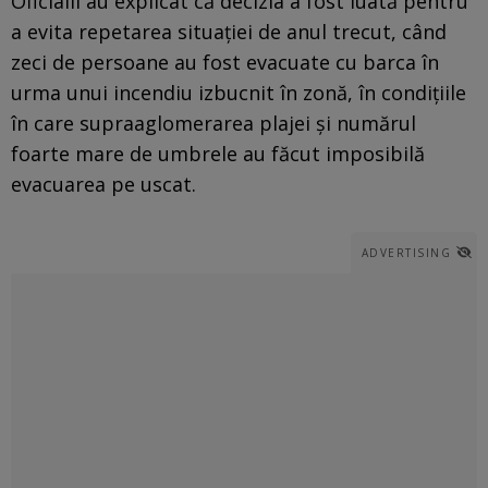
Oficialii au explicat că decizia a fost luată pentru
a evita repetarea situației de anul trecut, când
zeci de persoane au fost evacuate cu barca în
urma unui incendiu izbucnit în zonă, în condițiile
în care supraaglomerarea plajei și numărul
foarte mare de umbrele au făcut imposibilă
evacuarea pe uscat.
ADVERTISING