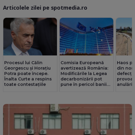
Articolele zilei pe spotmedia.ro
Ma
Procesul lui Călin
Comisia Europeană
Haos pe 
Georgescu și Horațiu
avertizează România:
din nord
Potra poate începe.
Modificările la Legea
defecțiu
Înalta Curte a respins
decarbonizării pot
provoacă
toate contestațiile
pune în pericol banii
anulări
din PNRR