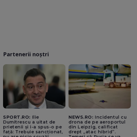
Partenerii noștri
SPORT.RO:
Ilie
NEWS.RO:
Incidentul cu
Dumitrescu a uitat de
drona de pe aeroportul
prietenii și i-a spus-o pe
din Leipzig, calificat
față: Trebuie sancționat,
drept „atac hibrid”.
nu are nicio scuză!
Temeri că Rusia se va