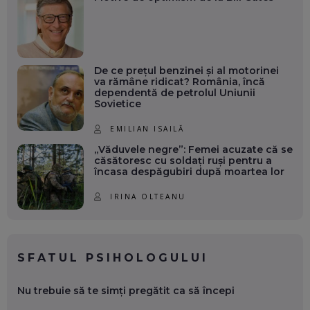
CARIERĂ DE „HACKER CU PERMIS”
EP. 56
DOINA VÎLCEANU, CONTENTSPEED: VREI SUCCES ONLINE?
De ce prețul benzinei și al motorinei
ÎNVAȚĂ AEO ȘI GEO!
va rămâne ridicat? România, încă
EP. 55
dependentă de petrolul Uniunii
Sovietice
OLIVIU MATEI, HOLISUN: SOFTWARE DE LA CLUJ PENTRU
EMILIAN ISAILĂ
WASHINGTON, OCHELARI INTELIGENȚI ȘI FERME
VERTICALE FĂRĂ PĂMÂNT
„Văduvele negre”: Femei acuzate că se
EP. 54
căsătoresc cu soldați ruși pentru a
încasa despăgubiri după moartea lor
VALENTIN VANCEA, CEO AL PATRIA BANK: AUTOMATIZĂM
IRINA OLTEANU
PROCESE, DAR CE FACEM CÂND PICĂ BAZA DE DATE, LA
INSTITUȚIILE STATULUI?
EP. 53
SFATUL PSIHOLOGULUI
VOICU OPREAN (AROBS): CUM CONSTRUIEȘTI O COMPANIE
GLOBALĂ, FĂRĂ SĂ PIERZI LEGĂTURA CU COMUNITATEA
TA LOCALĂ - ȘI CE SĂ DAI ÎNAPOI
Nu trebuie să te simți pregătit ca să începi
EP. 52