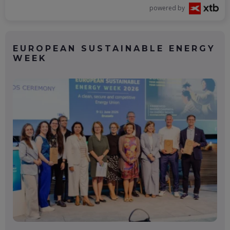
costisitoare mutări făcute
powered by
vreodată
CRISTIAN ȘOITU
IERI, 14:54
EUROPEAN SUSTAINABLE ENERGY
„Văduvele negre”: Femei acuzate
WEEK
că se căsătoresc cu soldați ruși
pentru a încasa despăgubiri după
moartea lor
IRINA OLTEANU
IERI, 14:35
Milioane de oameni din Marea
Britanie sunt captivi în case
încinse de căldură
IERI, 14:30
Cum crești performanța fără să
crești presiunea asupra echipei
CONSTANTIN MĂGDĂLINA