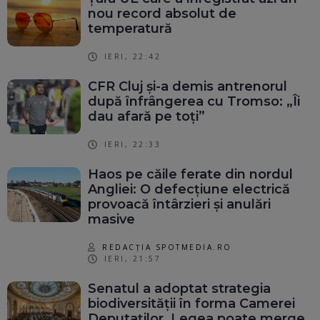
nou record absolut de
temperatură
IERI, 22:42
CFR Cluj și-a demis antrenorul
după înfrângerea cu Tromso: „Îi
dau afară pe toți”
IERI, 22:33
Haos pe căile ferate din nordul
Angliei: O defecțiune electrică
provoacă întârzieri și anulări
masive
REDACȚIA SPOTMEDIA.RO
IERI, 21:57
Senatul a adoptat strategia
biodiversității în forma Camerei
Deputaților. Legea poate merge