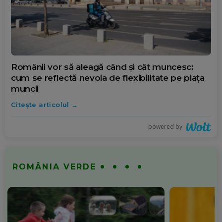
REDACȚIA SPOTMEDIA.RO
IERI, 17:36
Motive de optimism de la Bill
Gates
IERI, 17:18
Românii vor să aleagă când și cât muncesc:
cum se reflectă nevoia de flexibilitate pe piața
De ce prețul benzinei și al
muncii
motorinei va rămâne ridicat?
România, încă dependentă de
Citește articolul
petrolul Uniunii Sovietice
powered by
EMILIAN ISAILĂ
IERI, 17:09
CNAIR: Mai mulți tineri mor în
accidente auto decât din cauza
ROMÂNIA VERDE
drogurilor
IERI, 16:57
Povestea lui Gertrude Ederle,