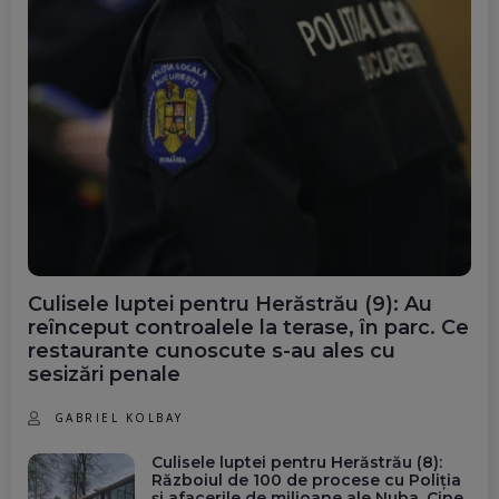
Campionatele Europene
IERI, 13:51
58% dintre copiii cu părinții plecați
la muncă în străinătate vor ca
aceștia să se întoarcă în România,
20% dintre ei ar prefera să se
mute ei în țara în care muncesc
părinții
IERI, 13:48
Culisele luptei pentru Herăstrău (9): Au
Când se oprește Centrala de la
reînceput controalele la terase, în parc. Ce
Cernavodă dacă Dunărea va
restaurante cunoscute s-au ales cu
continua să scadă
sesizări penale
IERI, 13:35
GABRIEL KOLBAY
Consumul de proteine și
Culisele luptei pentru Herăstrău (8):
îmbătrânirea. Ce-au descoperit
Războiul de 100 de procese cu Poliția
oamenii de știință
și afacerile de milioane ale Nuba. Cine