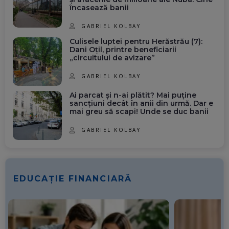
încasează banii
ANCA PETRACHE
IERI, 13:17
GABRIEL KOLBAY
Drona din Leipzig, o premieră
Culisele luptei pentru Herăstrău (7):
periculoasă pentru Europa
Dani Oțil, printre beneficiarii
„circuitului de avizare”
IERI, 12:53
GABRIEL KOLBAY
Promisiunea lui Dan Petrescu: S-a
Ai parcat și n-ai plătit? Mai puține
înțeles deja cu un nou club
sancțiuni decât în anii din urmă. Dar e
mai greu să scapi! Unde se duc banii
IERI, 12:50
GABRIEL KOLBAY
Ministerul Energiei lansează un
nou apel pentru reducerea
consumului de energie electrică
în orele de vârf: România
EDUCAȚIE FINANCIARĂ
traversează o situație energetică
de criză
REDACȚIA SPOTMEDIA.RO
IERI, 12:07