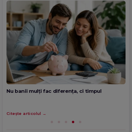
IERI, 15:25
STB și-a cerut insolvența: Ce
urmează
REDACȚIA SPOTMEDIA.RO
IERI, 15:21
Criză energetică în România:
Transelectrica va putea
deconecta marii consumatori
industriali, dacă e nevoie.
Populația și spitalele nu vor fi
afectate
Nu banii mulți fac diferența, ci timpul
REDACȚIA SPOTMEDIA.RO
IERI, 15:08
Citește articolul
Real Madrid a făcut cel mai
scump transfer din istoria
clubului: Cum arată cele mai