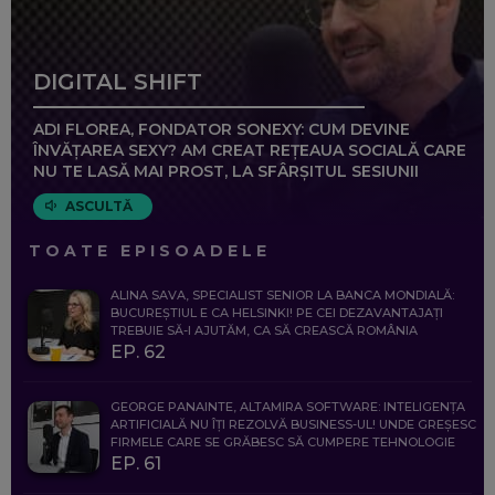
DIGITAL SHIFT
ADI FLOREA, FONDATOR SONEXY: CUM DEVINE
ÎNVĂȚAREA SEXY? AM CREAT REȚEAUA SOCIALĂ CARE
NU TE LASĂ MAI PROST, LA SFÂRȘITUL SESIUNII
ASCULTĂ
TOATE EPISOADELE
ALINA SAVA, SPECIALIST SENIOR LA BANCA MONDIALĂ:
BUCUREȘTIUL E CA HELSINKI! PE CEI DEZAVANTAJAȚI
TREBUIE SĂ-I AJUTĂM, CA SĂ CREASCĂ ROMÂNIA
EP. 62
GEORGE PANAINTE, ALTAMIRA SOFTWARE: INTELIGENȚA
ARTIFICIALĂ NU ÎȚI REZOLVĂ BUSINESS-UL! UNDE GREȘESC
FIRMELE CARE SE GRĂBESC SĂ CUMPERE TEHNOLOGIE
EP. 61