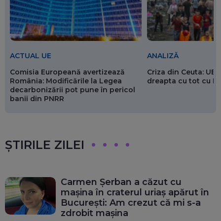
ACTUAL UE
ANALIZĂ
Comisia Europeană avertizează
Criza din Ceuta: UE 
România: Modificările la Legea
dreapta cu tot cu 
decarbonizării pot pune în pericol
banii din PNRR
ȘTIRILE ZILEI
Carmen Șerban a căzut cu
mașina în craterul uriaș apărut în
București: Am crezut că mi s-a
zdrobit mașina