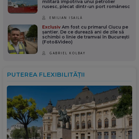
militară împotriva unui petrolier
REDACȚIA SPOTMEDIA.RO
rusesc, plecat dintr-un port românesc
IERI, 18:12
EMILIAN ISAILĂ
Diana Șoșoacă s-a ales cu
plângere penală pentru trădare și
Exclusiv
Am fost cu primarul Ciucu pe
șantier. De ce durează ani de zile să
comunicarea de informații false.
schimbi o linie de tramvai în București
Cine și de ce o acuză
(Foto&Video)
IERI, 18:03
GABRIEL KOLBAY
Comisia Europeană avertizează
România: Modificările la Legea
PUTEREA FLEXIBILITĂȚII
decarbonizării pot pune în pericol
banii din PNRR
IERI, 17:45
Procesul lui Călin Georgescu și
Horațiu Potra poate începe. Înalta
Curte a respins toate
contestațiile