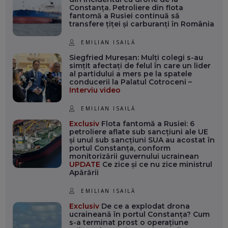
banilor din PNRR
Constanța. Petroliere din flota
fantomă a Rusiei continuă să
IERI, 18:39
transfere țiței și carburanți în România
Bolojan, înaintea evaluării
EMILIAN ISAILĂ
Moody’s: România a îndeplinit
Siegfried Mureșan: Mulți colegi s-au
țintele de deficit, dar are nevoie
simțit afectați de felul în care un lider
al partidului a mers pe la spatele
de stabilitate politică
conducerii la Palatul Cotroceni –
Interviu video
IERI, 18:30
EMILIAN ISAILĂ
Visul unui post la Comisia
Exclusiv
Flota fantomă a Rusiei: 6
Europeană și realitatea din
petroliere aflate sub sancțiuni ale UE
spatele ușilor închise
și unul sub sancțiuni SUA au acostat în
portul Constanța, conform
monitorizării guvernului ucrainean
IRINA OLTEANU
IERI, 18:21
UPDATE
Ce zice și ce nu zice ministrul
Apărării
România lansează platforma
unică pentru angajarea
EMILIAN ISAILĂ
lucrătorilor străini. Procedurile se
Exclusiv
De ce a explodat drona
mută online din 8 august
ucraineană în portul Constanța? Cum
s-a terminat prost o operațiune