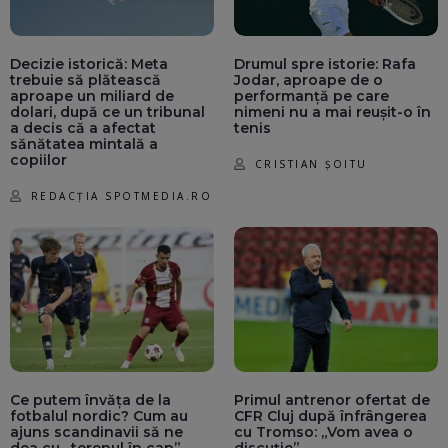
Decizie istorică: Meta
Drumul spre istorie: Rafa
trebuie să plătească
Jodar, aproape de o
aproape un miliard de
performanță pe care
dolari, după ce un tribunal
nimeni nu a mai reușit-o în
a decis că a afectat
tenis
sănătatea mintală a
copiilor
CRISTIAN ȘOITU
REDACȚIA SPOTMEDIA.RO
Ce putem învăța de la
Primul antrenor ofertat de
fotbalul nordic? Cum au
CFR Cluj după înfrângerea
ajuns scandinavii să ne
cu Tromso: „Vom avea o