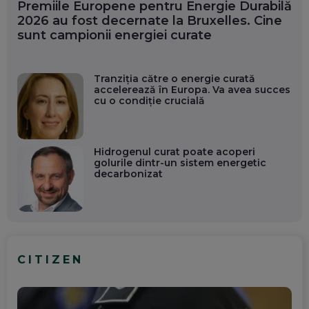
IERI, 14:17
Premiile Europene pentru Energie Durabilă
2026 au fost decernate la Bruxelles. Cine
Unde organizezi o nuntă de
sunt campionii energiei curate
neuitat în 2026?
IERI, 14:08
Tranziția către o energie curată
accelerează în Europa. Va avea succes
AUR a lansat un site dedicat
cu o condiție crucială
suspendării președintelui Nicușor
Dan
Hidrogenul curat poate acoperi
IERI, 14:06
golurile dintr-un sistem energetic
decarbonizat
#RomâniÎnDiaspora
Diana Olar, românca de la Google
care demonstrează că diaspora
poate schimba România
CITIZEN
OANA DIMITRIU
IERI, 13:59
David Popovici, înapoi în bazin:
Programul sportivului nostru la