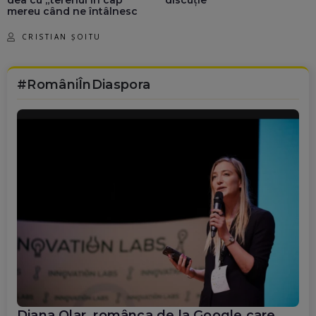
dea cu „terenul în cap”
discuție”
mereu când ne întâlnesc
CRISTIAN ȘOITU
#RomâniÎnDiaspora
Diana Olar, românca de la Google care