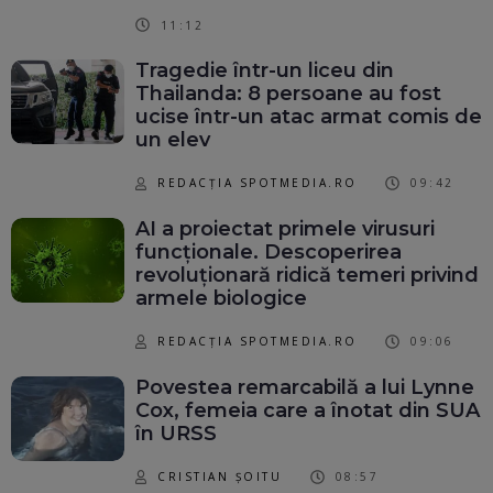
11:12
Tragedie într-un liceu din
Thailanda: 8 persoane au fost
ucise într-un atac armat comis de
un elev
REDACȚIA SPOTMEDIA.RO
09:42
AI a proiectat primele virusuri
funcționale. Descoperirea
revoluționară ridică temeri privind
armele biologice
REDACȚIA SPOTMEDIA.RO
09:06
Povestea remarcabilă a lui Lynne
Cox, femeia care a înotat din SUA
în URSS
CRISTIAN ȘOITU
08:57