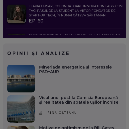
FLAVIA HUSAR, COFONDATOARE INNOVATION LABS: CUM
FACI PASUL DE LA STUDENT LA VIITOR FONDATOR DE
START-UP TECH, ÎN NUMAI CÂTEVA SĂPTĂMÂNI
EP. 60
COSMIN BOȚOROGA, DATA SWEEP: EȘTI LA FACULTATE?
CE SĂ FOLOSEȘTI, CÂND ÎȚI TREBUIE CEVA MAI PRECIS CA
CHATGPT
EP. 59
OPINII ȘI ANALIZE
MARIO GHENEA, COFONDATOR WORKFLOW TIME: CUM
Mineriada energetică și interesele
FOLOSEȘTI TEHNOLOGIA CA SĂ FII MAI BUN LA JOB. ȘI CUM
PSD+AUR
SE VA SCHIMBA MUNCA, ÎN URMĂTORII ANI
EP. 58
MARIUS PAȘCULEA, COFONDATOR AL KULTH: CUM
Visul unui post la Comisia Europeană
FOLOSEȘTI TEHNOLOGIA CA SĂ ÎȚI DESCHIZI DRUMUL
și realitatea din spatele ușilor închise
CĂTRE ARTĂ, LA NIVEL GLOBAL
EP. 57
IRINA OLTEANU
ANDREI AVĂDANEI, BIT SENTINEL: CUM ÎȚI PROTEJEZI
EFICIENT VIAȚA ONLINE. ȘI CARE SUNT PRIMII PAȘI ÎNTR-O
Motive de optimism de la Bill Gates