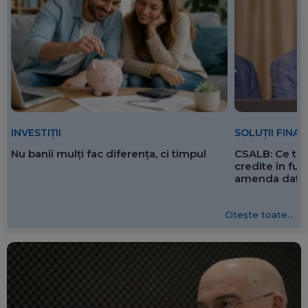
Tranzacții rezidențiale de peste
un miliard de euro, blocate după
atacul cibernetic de la ANCPI
IERI, 11:56
O triplă campioană olimpică și-a
anunțat retragerea
SOLUȚII FINA
INVESTIȚII
IERI, 11:46
CSALB: Ce tre
Nu banii mulți fac diferența, ci timpul
credite în f
amenda dată 
Citește toate...