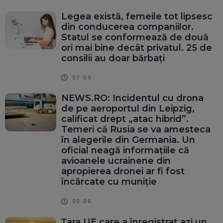
Legea există, femeile tot lipsesc
din conducerea companiilor.
Statul se conformează de două
ori mai bine decât privatul. 25 de
consilii au doar bărbați
07:09
NEWS.RO: Incidentul cu drona
de pe aeroportul din Leipzig,
calificat drept „atac hibrid”.
Temeri că Rusia se va amesteca
în alegerile din Germania. Un
oficial neagă informațiile că
avioanele ucrainene din
apropierea dronei ar fi fost
încărcate cu muniție
00:06
Țara UE care a înregistrat azi un