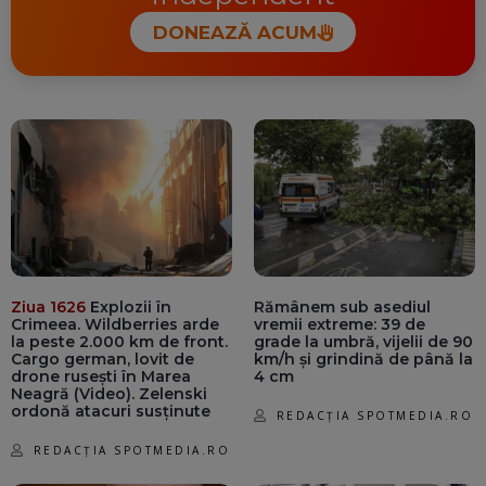
DONEAZĂ ACUM
Ziua 1626
Explozii în
Rămânem sub asediul
Crimeea. Wildberries arde
vremii extreme: 39 de
la peste 2.000 km de front.
grade la umbră, vijelii de 90
Cargo german, lovit de
km/h și grindină de până la
drone rusești în Marea
4 cm
Neagră (Video). Zelenski
ordonă atacuri susținute
REDACȚIA SPOTMEDIA.RO
REDACȚIA SPOTMEDIA.RO